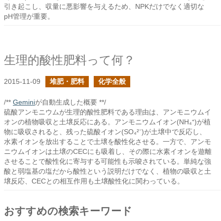
引き起こし、収量に悪影響を与えるため、NPKだけでなく適切な
pH管理が重要。
生理的酸性肥料って何？
2015-11-09
堆肥・肥料
化学全般
/**
Gemini
が自動生成した概要 **/
硫酸アンモニウムが生理的酸性肥料である理由は、アンモニウムイ
オンの植物吸収と土壌反応にある。アンモニウムイオン(NH₄⁺)が植
物に吸収されると、残った硫酸イオン(SO₄²⁻)が土壌中で反応し、
水素イオンを放出することで土壌を酸性化させる。一方で、アンモ
ニウムイオンは土壌のCECにも吸着し、その際に水素イオンを遊離
させることで酸性化に寄与する可能性も示唆されている。単純な強
酸と弱塩基の塩だから酸性という説明だけでなく、植物の吸収と土
壌反応、CECとの相互作用も土壌酸性化に関わっている。
おすすめの検索キーワード