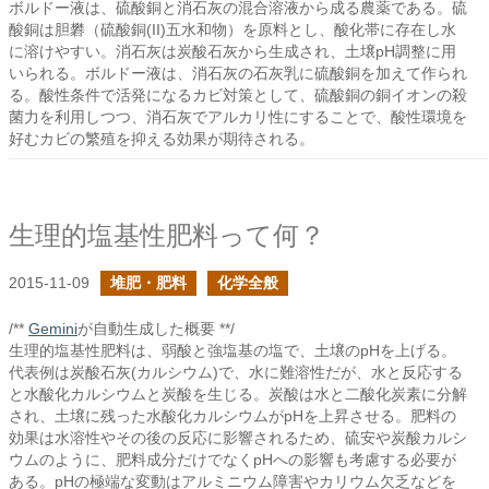
ボルドー液は、硫酸銅と消石灰の混合溶液から成る農薬である。硫
酸銅は胆礬（硫酸銅(II)五水和物）を原料とし、酸化帯に存在し水
に溶けやすい。消石灰は炭酸石灰から生成され、土壌pH調整に用
いられる。ボルドー液は、消石灰の石灰乳に硫酸銅を加えて作られ
る。酸性条件で活発になるカビ対策として、硫酸銅の銅イオンの殺
菌力を利用しつつ、消石灰でアルカリ性にすることで、酸性環境を
好むカビの繁殖を抑える効果が期待される。
生理的塩基性肥料って何？
2015-11-09
堆肥・肥料
化学全般
/**
Gemini
が自動生成した概要 **/
生理的塩基性肥料は、弱酸と強塩基の塩で、土壌のpHを上げる。
代表例は炭酸石灰(カルシウム)で、水に難溶性だが、水と反応する
と水酸化カルシウムと炭酸を生じる。炭酸は水と二酸化炭素に分解
され、土壌に残った水酸化カルシウムがpHを上昇させる。肥料の
効果は水溶性やその後の反応に影響されるため、硫安や炭酸カルシ
ウムのように、肥料成分だけでなくpHへの影響も考慮する必要が
ある。pHの極端な変動はアルミニウム障害やカリウム欠乏などを