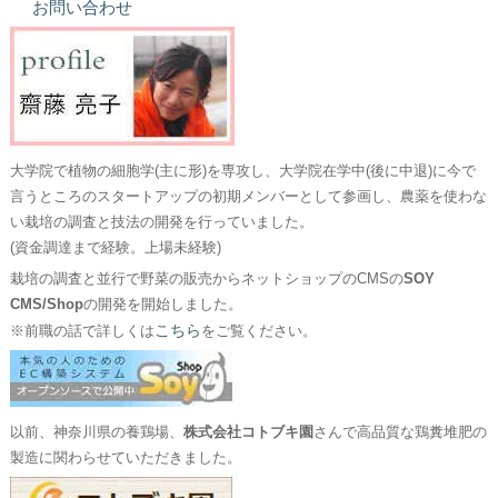
お問い合わせ
大学院で植物の細胞学(主に形)を専攻し、大学院在学中(後に中退)に今で
言うところのスタートアップの初期メンバーとして参画し、農薬を使わな
い栽培の調査と技法の開発を行っていました。
(資金調達まで経験。上場未経験)
栽培の調査と並行で野菜の販売からネットショップのCMSの
SOY
CMS/Shop
の開発を開始しました。
こちら
※前職の話で詳しくは
をご覧ください。
以前、神奈川県の養鶏場、
株式会社コトブキ園
さんで高品質な鶏糞堆肥の
製造に関わらせていただきました。