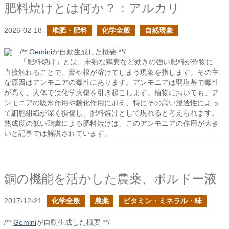
肥料焼けとは何か？：アルカリ
2026-02-18
堆肥・肥料
化学全般
自然現象
/**
Gemini
が自動生成した概要 **/
「肥料焼け」とは、未熟な鶏糞など効きの強い肥料が作物に
直接触れることで、葉や根が溶けてしまう現象を指します。その主
な原因はアンモニアの毒性にあります。アンモニアは弱塩基で毒性
が高く、人体では化学火傷を引き起こします。植物においても、ア
ンモニアの吸水作用や鹸化作用に加え、特にその高い浸透性によっ
て細胞組織が深く損傷し、肥料焼けとして現れると考えられます。
熟成度の低い鶏糞による肥料焼けは、このアンモニアの作用が大き
いと記事では解説されています。
銅の機能を活かした農薬、ボルドー液
2017-12-21
化学全般
農薬
ビタミン・ミネラル・味
/**
Gemini
が自動生成した概要 **/