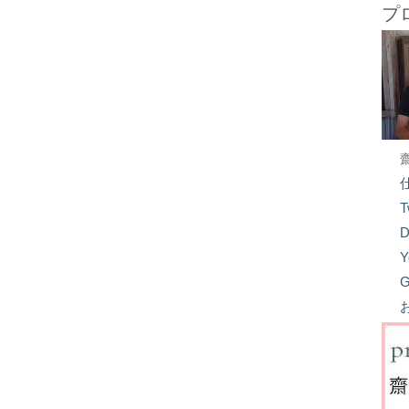
プ
T
D
Y
G