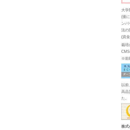
大学
(後
ンバ
法の
(資
栽培
CM
※前
以前
高品
た。
株式