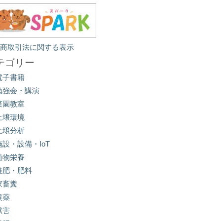
定商取引法に関する表示
テゴリー
電子書籍
勉強会・講演
菜園教室
土壌環境
土壌分析
施設・設備・IoT
植物栄養
堆肥・肥料
家畜糞
農薬
獣害