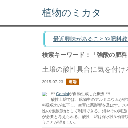
植物のミカタ
最近興味があることや肥料教
検索キーワード：「強酸の肥料
土壌の酸性具合に気を付け
2015-07-23
道端
/**
Gemini
が自動生成した概要 **/
酸性土壌では、鉱物中のアルミニウムが溶
料吸収力が低下し、生育に悪影響を及ぼす。ス
性の指標植物として利用できる。畑やその周辺
が必要と考えられる。酸性土壌は保水性や保肥
うことが望ましい。