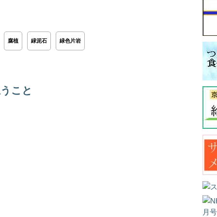
腐植
緑泥石
緑色片岩
思うこと