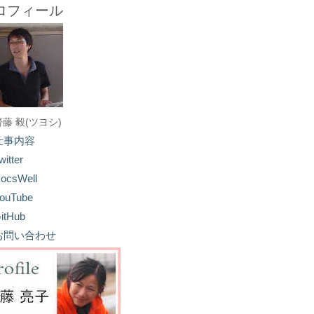
ロフィール
齋藤 毅(ツヨシ)
仕事内容
witter
ocsWell
ouTube
itHub
お問い合わせ