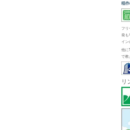
稲作
フリ
発も
イン
他に
で教
リ