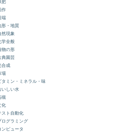
緑肥
稲作
道端
地形・地質
自然現象
化学全般
植物の形
古典園芸
光合成
市場
ビタミン・ミネラル・味
おいしい水
高槻
文化
テスト自動化
プログラミング
コンピュータ