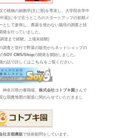
院で植物の細胞学(主に形)を専攻し、大学院在学中
に中退)に今で言うところのスタートアップの初期メ
ーとして参画し、農薬を使わない栽培の調査と技
開発を行っていました。
金調達まで経験。上場未経験)
の調査と並行で野菜の販売からネットショップの
Sの
SOY CMS/Shop
の開発を開始しました。
こちら
職の話で詳しくは
をご覧ください。
、神奈川県の養鶏場、
株式会社コトブキ園
さんで
質な鶏糞堆肥の製造に関わらせていただきまし
会社京都農販
で技術顧問をしています。