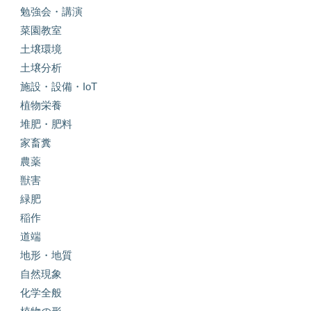
勉強会・講演
菜園教室
土壌環境
土壌分析
施設・設備・IoT
植物栄養
堆肥・肥料
家畜糞
農薬
獣害
緑肥
稲作
道端
地形・地質
自然現象
化学全般