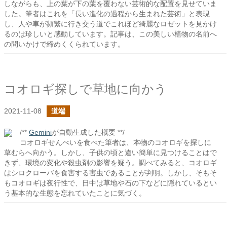
しながらも、上の葉が下の葉を覆わない芸術的な配置を見せていま
した。筆者はこれを「長い進化の過程から生まれた芸術」と表現
し、人や車が頻繁に行き交う道でこれほど綺麗なロゼットを見かけ
るのは珍しいと感動しています。記事は、この美しい植物の名前へ
の問いかけで締めくくられています。
コオロギ探しで草地に向かう
2021-11-08
道端
/**
Gemini
が自動生成した概要 **/
コオロギせんべいを食べた筆者は、本物のコオロギを探しに
草むらへ向かう。しかし、子供の頃と違い簡単に見つけることはで
きず、環境の変化や殺虫剤の影響を疑う。調べてみると、コオロギ
はシロクローバを食害する害虫であることが判明。しかし、そもそ
もコオロギは夜行性で、日中は草地や石の下などに隠れているとい
う基本的な生態を忘れていたことに気づく。