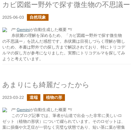
カビ図鑑ー野外で探す微生物の不思議ー
2025-06-03
自然現象
/**
Gemini
が自動生成した概要 **/
糸状菌の理解を深めるため、「カビ図鑑ー野外で探す微生物
の不思議ー」を読んだ感想です。糸状菌は目視しづらく理解が難し
いため、本書は野外での探し方まで解説されており、特にトリコデ
ルマの探し方が参考になりました。実際にトリコデルマを探してみ
ようと考えています。
あまりにも綺麗だったから
2023-03-22
道端
植物の形
/**
Gemini
が自動生成した概要 **/
このブログ記事では、筆者が山道で出会った非常に美しいロ
ゼット（植物の形状）について綴られています。そのロゼットは、
葉に損傷や欠乏症が一切なく完璧な状態であり、短い茎に葉が密集