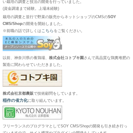
い栽培の調査と技法の開発を行っていました。
(資金調達まで経験。上場未経験)
栽培の調査と並行で野菜の販売からネットショップのCMSの
SOY
CMS/Shop
の開発を開始しました。
こちら
※前職の話で詳しくは
をご覧ください。
以前、神奈川県の養鶏場、
株式会社コトブキ園
さんで高品質な鶏糞堆肥の
製造に関わらせていただきました。
株式会社京都農販
で技術顧問をしています。
稲作の省力化
に取り組んでいます。
フリーランスのプログラマとしてSOY CMS/Shopの開発も引き続き行っ