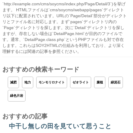
`http://example.com/cms/soycms/index.php/Page/Detail/3`)を挙げ
ます。 HTMLファイルは`cms/soycms/webapp/pages`ディレクト
リ以下に配置されています。URLの`Page/Detail`部分がディレクト
リとファイル名に対応します。まず`pages`ディレクトリ内の
`Page`ディレクトリを探します。次に`Detail`ディレクトリを探し
ますが、存在しない場合は`DetailPage.html`が目的のファイルで
す。通常、`DetailPage.class.php`というPHPファイルも対で存在
します。これらはSOY2HTMLの仕組みを利用しており、より深く
理解するには関連の記事を参照ください。
おすすめの検索キーワード
減肥
地力
モンモリロナイト
ゼオライト
腐植
緑泥石
緑色片岩
おすすめの記事
中干し無しの田を見ていて思うこと