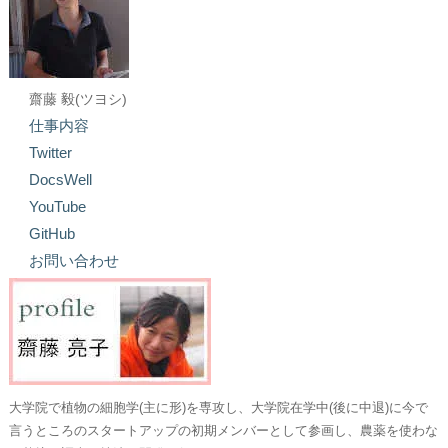
齋藤 毅(ツヨシ)
仕事内容
Twitter
DocsWell
YouTube
GitHub
お問い合わせ
大学院で植物の細胞学(主に形)を専攻し、大学院在学中(後に中退)に今で
言うところのスタートアップの初期メンバーとして参画し、農薬を使わな