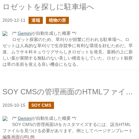
ロゼットを探しに駐車場へ
2020-12-11
道端
植物の形
/**
Gemini
が自動生成した概要 **/
ロゼット探索のため、草刈りが頻繁に行われる駐車場へ。ロ
ゼットは人為的な草刈りで生存競争に有利な環境を好むためだ。早
速、ムラサキ科キュウリグサらしきロゼットを発見。葉柄の上に新
しい葉が展開する無駄のない美しい構造をしていた。ロゼット観察
は草の名前を覚える良い機会にもなる。
SOY CMSの管理画面のHTMLファイルの探し方
2020-10-15
SOY CMS
/**
Gemini
が自動生成した概要 **/
SOY CMSの管理画面UIをカスタマイズするには、該当HTML
ファイルを見つける必要があります。例としてページテンプレート
編集画面(URL例: