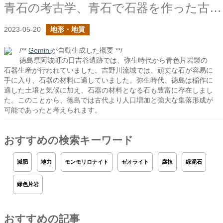
青石の考古学、青石で石器を作った古代人
2023-05-20
地形・地質
/**
Gemini
が自動生成した概要 **/
徳島県阿波町の日吉谷遺跡では、弥生時代から青色片岩製の
石器生産が行われていました。吉野川流域では、頑丈な石が容易に
手に入り、石器の材料に適していました。弥生時代、徳島は稲作に
適した土壌と気候に加え、石器の材料となる石も豊富に存在しまし
た。このことから、徳島では古代より人口増加と強大な集落形成が
可能であったと考えられます。
おすすめの検索キーワード
減肥
地力
モンモリロナイト
ゼオライト
腐植
緑泥石
緑色片岩
おすすめの記事