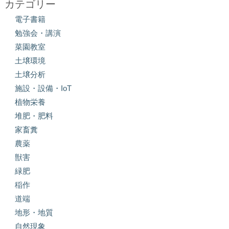
カテゴリー
電子書籍
勉強会・講演
菜園教室
土壌環境
土壌分析
施設・設備・IoT
植物栄養
堆肥・肥料
家畜糞
農薬
獣害
緑肥
稲作
道端
地形・地質
自然現象