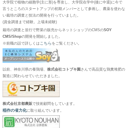
大学院で植物の細胞学(主に形)を専攻し、大学院在学中(後に中退)に今で
言うところのスタートアップの初期メンバーとして参画し、農薬を使わな
い栽培の調査と技法の開発を行っていました。
(資金調達まで経験。上場未経験)
栽培の調査と並行で野菜の販売からネットショップのCMSの
SOY
CMS/Shop
の開発を開始しました。
こちら
※前職の話で詳しくは
をご覧ください。
以前、神奈川県の養鶏場、
株式会社コトブキ園
さんで高品質な鶏糞堆肥の
製造に関わらせていただきました。
株式会社京都農販
で技術顧問をしています。
稲作の省力化
に取り組んでいます。