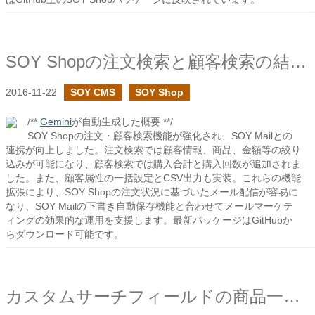
SOY Shopの注文検索と顧客検索の結果をSOY Mailで利用する機能を追加しました
2016-11-22
SOY CMS
SOY Shop
/**
Gemini
が自動生成した概要 **/
SOY Shopの注文・顧客検索機能が強化され、SOY Mailとの
連携が向上しました。注文検索では顧客情報、商品、金額等の絞り
込みが可能になり、顧客検索では購入合計と購入回数が追加されま
した。また、顧客属性の一括設定とCSV出力も実装。これらの機能
拡張により、SOY Shopの注文状況に基づいたメール配信が容易に
なり、SOY Mailの下書き自動保存機能と合わせてメールマーケテ
ィングの効果的な運用を支援します。最新パッケージはGitHubか
らダウンロード可能です。
カスタムサーチフィールドの商品一覧ページで並び替えを追加