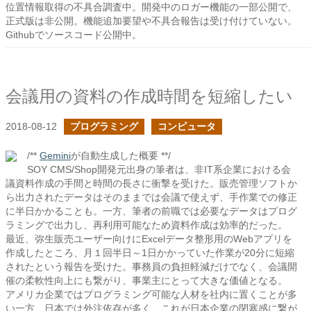
位置情報取得の不具合調査中。開発中のロガー機能の一部公開で、
正式版は非公開。機能追加要望や不具合報告は受け付けていない。
Githubでソースコード公開中。
会議用の資料の作成時間を短縮したい
2018-08-12
プログラミング
コンピュータ
/**
Gemini
が自動生成した概要 **/
SOY CMS/Shop開発元出身の筆者は、非IT系企業における会
議資料作成の手間と時間の長さに衝撃を受けた。販売管理ソフトか
ら出力されたデータはそのままでは会議で使えず、手作業での修正
に半日かかることも。一方、筆者の前職では必要なデータはプログ
ラミングで出力し、再利用可能なため資料作成は効率的だった。
最近、弥生販売ユーザー向けにExcelデータ整形用のWebアプリを
作成したところ、月１回半日～1日かかっていた作業が20分に短縮
されたという報告を受けた。事務員の負担軽減だけでなく、会議開
催の柔軟性向上にも繋がり、事業主にとって大きな価値となる。
アメリカ企業ではプログラミング可能な人材を社内に置くことが多
い一方、日本では外注依存が多く、これが日本企業の閉塞感に繋が