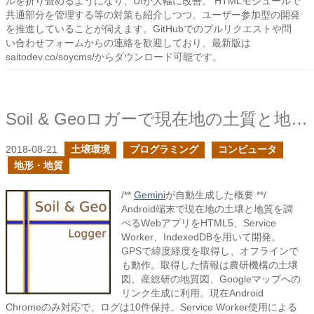
ルを折り畳めるようになり、UIが大幅に改善。 HTMLモジュールで
共通部分を管理する等の対策も紹介しつつ、ユーザー参加型の開発
を推進していることが伺えます。GitHubでのプルリクエストや問
い合わせフォームからの連絡を歓迎しており、最新版は
saitodev.co/soycms/からダウンロード可能です。
Soil & Geoロガーで現在地の土質と地質を調べよう
2018-08-21
土壌環境
プログラミング
コンピュータ
地形・地質
/**
Gemini
が自動生成した概要 **/
Android端末で現在地の土壌と地質を調
べるWebアプリをHTML5、Service
Worker、IndexedDBを用いて開発。
GPSで緯度経度を取得し、オフラインで
も動作。取得した情報は農研機構の土壌
図、産総研の地質図、Googleマップへの
リンク生成に利用。現在Android
Chromeのみ対応で、ログは10件保持。Service Worker使用による