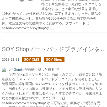
特に子商品除外は、複雑なSQLクエリを
簡略化することで劇的な効果を発揮し、
10秒かかっていた検索が1秒以内に完了するようになった。商品グ
ループ機能を活用し、商品数が1000件を超える店舗で効果を発
揮。電話注文時の業務効率化に貢献する。ダウンロードは
saitodev.co/soycms/soyshop/から。
SOY Shopノートパッドプラグインを作成しました
2019-11-21
SOY CMS
SOY Shop
/**
Gemini
が自動生成した概要 **/
SOY Shopユーザー向けに、商品・カテゴリ・顧客ごとにメモ
を残せる「SOY Shopノートパッドプラグイン」を開発しました。
管理画面の詳細画面にWYSIWYGエディタ付きのメモエリアを追加
し、画像やリンクの挿入も可能です。メモ投稿後は詳細画面にリン
クが表示されます。現在はタイトルと本文のみですが、検索性向上
などの拡張も検討中です。ダウンロードは
saitodev.co/soycms/soyshop/ から可能です。顧客からの要望を元