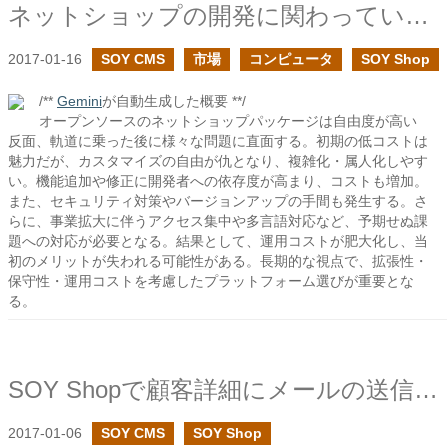
ネットショップの開発に関わっていて一番すごいと感じたサイトについて
2017-01-16
SOY CMS
市場
コンピュータ
SOY Shop
/**
Gemini
が自動生成した概要 **/
オープンソースのネットショップパッケージは自由度が高い
反面、軌道に乗った後に様々な問題に直面する。初期の低コストは
魅力だが、カスタマイズの自由が仇となり、複雑化・属人化しやす
い。機能追加や修正に開発者への依存度が高まり、コストも増加。
また、セキュリティ対策やバージョンアップの手間も発生する。さ
らに、事業拡大に伴うアクセス集中や多言語対応など、予期せぬ課
題への対応が必要となる。結果として、運用コストが肥大化し、当
初のメリットが失われる可能性がある。長期的な視点で、拡張性・
保守性・運用コストを考慮したプラットフォーム選びが重要とな
る。
SOY Shopで顧客詳細にメールの送信履歴を表示するようにしました
2017-01-06
SOY CMS
SOY Shop