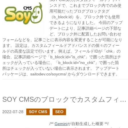
ンスドで、これまでブロック内でのみ使
用可能だったブログブロックタグ
（b_block:id）を、ブロック外でも使用
できるようになりました。 今回のアップ
デートにより、記事詳細ページの下部な
ど、ブロック外に配置したお問い合わせ
フォームなどを、記事ごとに表示内容を変更することが可能になり
ます。 設定は、カスタムフィールドアドバンスドの個々のフィー
ルドの高度な設定で行います。例えば、フィールドIDが「chk」の
場合、記事詳細ページで「b_block:id="is_chk"」で囲った箇所はチ
ェックが入っている場合に、「b_block:id="no_chk"」で囲った箇
所はチェックが入っていない場合に表示されます。 アップデート
パッケージは、saitodev.co/soycms/ からダウンロードできます。
SOY CMSのブロックでカスタムフィールドの拡張ポイントの実行設定を追加しました
2022-07-28
SOY CMS
SEO
/**
Gemini
が自動生成した概要 **/