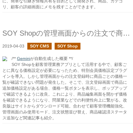
に、簡単な引継ぎ情報共有を目的として開発され、商品、カテゴ
リ、顧客の詳細画面にメモを残すことができます。
SOY Shopの管理画面からの注文で商品毎の価格設定を確認する
2019-04-03
SOY CMS
SOY Shop
/**
Gemini
が自動生成した概要 **/
SOY Shopを顧客管理業務アプリとして活用する中で、顧客ご
とに異なる価格設定が必要になったため、特別会員価格設定プラグ
インを導入。しかし管理画面からの注文登録時に商品ごとの価格一
覧が確認できない問題が発生した。そこで、注文登録画面で商品に
追加価格設定がある場合、価格一覧ボタンを表示し、ポップアップ
で確認できるように改良。これにより、商品編集画面を開かず価格
を確認できるようになり、問屋業などでの利便性向上に繋がる。改
良版はサイトからダウンロード可能。合わせて顧客管理機能強化、
管理画面のみ使用モード、注文状態並び替え、商品確認済ステータ
ス追加など関連記事も紹介。