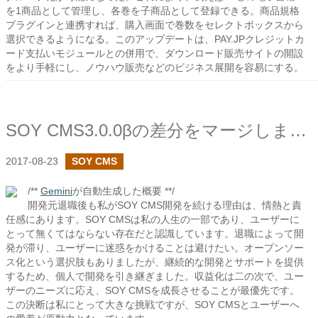
を1商品として管理し、各巻を子商品として登録できる。商品規格
プラグインと連携すれば、購入画面で巻数をセレクトボックスから
選択できるようになる。このアップデートは、PAY.JPクレジットカ
ード支払いモジュールとの併用で、ダウンロード販売サイトの開設
をより手軽にし、ノウハウ販売などのビジネス展開を容易にする。
SOY CMS3.0.0βの差分をマージしました
2017-08-23
SOY CMS
/**
Gemini
が自動生成した概要 **/
開発元退職後も私がSOY CMS開発を続ける理由は、情熱と責
任感にあります。SOY CMSは私の人生の一部であり、ユーザーに
とって無くてはならない存在だと認識しています。退職によって開
発が滞り、ユーザーに迷惑をかけることは避けたい。オープンソー
ス化という選択肢もありましたが、継続的な開発とサポートを提供
するため、個人で開発を引き継ぎました。収益化は二の次で、ユー
ザーのニーズに応え、SOY CMSを成長させることが最優先です。
この決断は私にとって大きな挑戦ですが、SOY CMSとユーザーへ