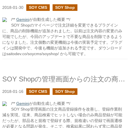
2018-01-30
SOY CMS
SOY Shop
/**
Gemini
が自動生成した概要 **/
SOY Shopのマイページで注文詳細を変更できるプラグイン
に、商品の削除機能が追加されました。以前は注文内容の変更のみ
可能でしたが、今回のアップデートで不要な商品を削除できるよう
になりました。注文個数の変更機能は今後の実装予定です。プラグ
インは開発中で、今後も機能が追加される予定です。ダウンロード
はsaitodev.co/soycms/soyshop/ から可能です。
SOY Shopの管理画面からの注文の商品登録の操作の見直しで登録作業の削減
2018-01-16
SOY CMS
SOY Shop
/**
Gemini
が自動生成した概要 **/
SOY Shop管理画面の注文商品登録操作を改善し、登録作業削
減を実現。従来、商品検索でヒットしない場合のみ商品登録が可能
だったが、部品名と規格で登録する際、規格違いの登録で画面遷移
が必要となる問題が発生。そこで、検索結果に関わらず常に商品登