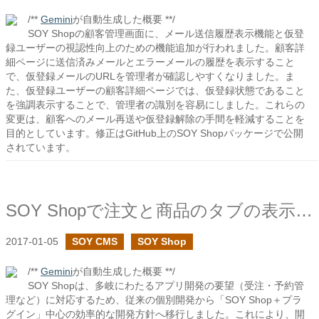
/**
Gemini
が自動生成した概要 **/
SOY Shopの顧客管理画面に、メール送信履歴表示機能と仮登
録ユーザーの視認性向上のための機能追加が行われました。顧客詳
細ページに送信済みメールとエラーメールの履歴を表示すること
で、仮登録メールのURLを管理者が確認しやすくなりました。ま
た、仮登録ユーザーの顧客詳細ページでは、仮登録状態であること
を強調表示することで、管理者の識別を容易にしました。これらの
変更は、顧客へのメール再送や仮登録解除の手間を軽減することを
目的としています。修正はGitHub上のSOY Shopパッケージで公開
されています。
SOY Shopで注文と商品のタブの表示の設定を追加しました
2017-01-05
SOY CMS
SOY Shop
/**
Gemini
が自動生成した概要 **/
SOY Shopは、多岐にわたるアプリ開発の要望（受注・予約管
理など）に対応するため、従来の個別開発から「SOY Shop＋プラ
グイン」中心の効率的な開発方針へ移行しました。これにより、開