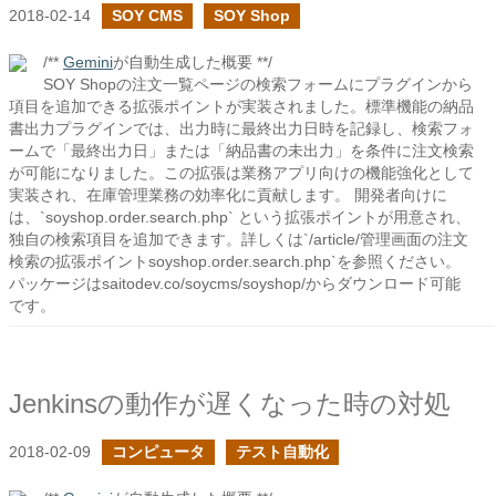
2018-02-14
SOY CMS
SOY Shop
/**
Gemini
が自動生成した概要 **/
SOY Shopの注文一覧ページの検索フォームにプラグインから
項目を追加できる拡張ポイントが実装されました。標準機能の納品
書出力プラグインでは、出力時に最終出力日時を記録し、検索フォ
ームで「最終出力日」または「納品書の未出力」を条件に注文検索
が可能になりました。この拡張は業務アプリ向けの機能強化として
実装され、在庫管理業務の効率化に貢献します。 開発者向けに
は、`soyshop.order.search.php` という拡張ポイントが用意され、
独自の検索項目を追加できます。詳しくは`/article/管理画面の注文
検索の拡張ポイントsoyshop.order.search.php`を参照ください。
パッケージはsaitodev.co/soycms/soyshop/からダウンロード可能
です。
Jenkinsの動作が遅くなった時の対処
2018-02-09
コンピュータ
テスト自動化