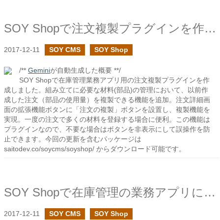
SOY Shopで注文複製プラグインを作成しました
2017-12-11
SOY CMS
SOY Shop
/**
Gemini
が自動生成した概要 **/
SOY Shopで在庫管理業務アプリ用の注文複製プラグインを作
成しました。組み立てに必要な材料(部品)の管理において、以前作
成した注文（部品の使用量）を複製できる機能を追加。注文詳細画
面の拡張機能ボタンに「注文の複製」ボタンを設置し、複製機能を
実現。一度の注文で多くの材料を登録する場合に便利。この機能は
プラグインなので、不要な場合はボタンを非表示にして誤操作を防
止できます。今回の更新を含むパッケージは
saitodev.co/soycms/soyshop/ からダウンロード可能です。
SOY Shopで在庫管理の業務アプリに向けての機能追加
2017-12-11
SOY CMS
SOY Shop