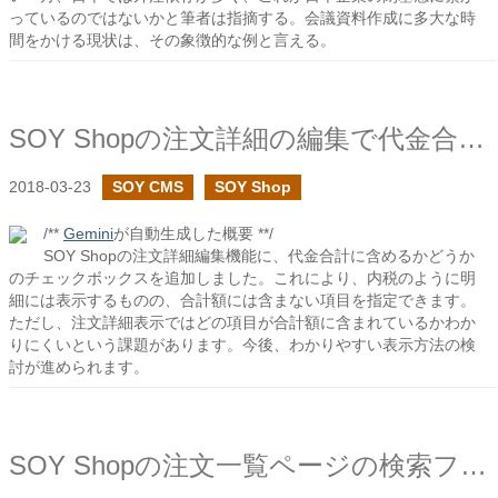
っているのではないかと筆者は指摘する。会議資料作成に多大な時
間をかける現状は、その象徴的な例と言える。
SOY Shopの注文詳細の編集で代金合計に含む項目を追加できるようにしました
2018-03-23
SOY CMS
SOY Shop
/**
Gemini
が自動生成した概要 **/
SOY Shopの注文詳細編集機能に、代金合計に含めるかどうか
のチェックボックスを追加しました。これにより、内税のように明
細には表示するものの、合計額には含まない項目を指定できます。
ただし、注文詳細表示ではどの項目が合計額に含まれているかわか
りにくいという課題があります。今後、わかりやすい表示方法の検
討が進められます。
SOY Shopの注文一覧ページの検索フォームでプラグインから項目を追加できるようにしました