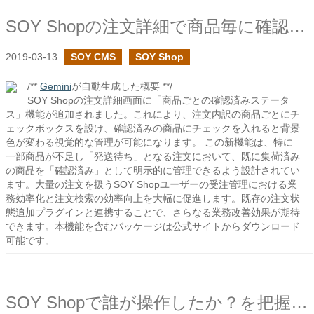
SOY Shopの注文詳細で商品毎に確認済みのステータスを追加しました
2019-03-13
SOY CMS
SOY Shop
/**
Gemini
が自動生成した概要 **/
SOY Shopの注文詳細画面に「商品ごとの確認済みステータ
ス」機能が追加されました。これにより、注文内訳の商品ごとにチ
ェックボックスを設け、確認済みの商品にチェックを入れると背景
色が変わる視覚的な管理が可能になります。 この新機能は、特に
一部商品が不足し「発送待ち」となる注文において、既に集荷済み
の商品を「確認済み」として明示的に管理できるよう設計されてい
ます。大量の注文を扱うSOY Shopユーザーの受注管理における業
務効率化と注文検索の効率向上を大幅に促進します。既存の注文状
態追加プラグインと連携することで、さらなる業務改善効果が期待
できます。本機能を含むパッケージは公式サイトからダウンロード
可能です。
SOY Shopで誰が操作したか？を把握したい