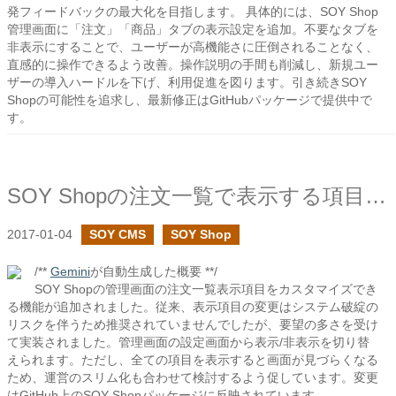
発フィードバックの最大化を目指します。 具体的には、SOY Shop
管理画面に「注文」「商品」タブの表示設定を追加。不要なタブを
非表示にすることで、ユーザーが高機能さに圧倒されることなく、
直感的に操作できるよう改善。操作説明の手間も削減し、新規ユー
ザーの導入ハードルを下げ、利用促進を図ります。引き続きSOY
Shopの可能性を追求し、最新修正はGitHubパッケージで提供中で
す。
SOY Shopの注文一覧で表示する項目の設定を追加しました
2017-01-04
SOY CMS
SOY Shop
/**
Gemini
が自動生成した概要 **/
SOY Shopの管理画面の注文一覧表示項目をカスタマイズでき
る機能が追加されました。従来、表示項目の変更はシステム破綻の
リスクを伴うため推奨されていませんでしたが、要望の多さを受け
て実装されました。管理画面の設定画面から表示/非表示を切り替
えられます。ただし、全ての項目を表示すると画面が見づらくなる
ため、運営のスリム化も合わせて検討するよう促しています。変更
はGitHub上のSOY Shopパッケージに反映されています。