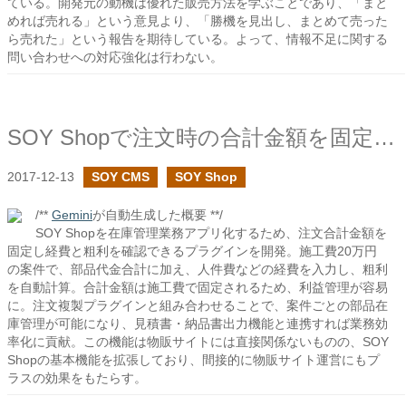
ている。開発元の動機は優れた販売方法を学ぶことであり、「まと
めれば売れる」という意見より、「勝機を見出し、まとめて売った
ら売れた」という報告を期待している。よって、情報不足に関する
問い合わせへの対応強化は行わない。
SOY Shopで注文時の合計金額を固定し、経費や粗利を確認できる機能を追加してみた
2017-12-13
SOY CMS
SOY Shop
/**
Gemini
が自動生成した概要 **/
SOY Shopを在庫管理業務アプリ化するため、注文合計金額を
固定し経費と粗利を確認できるプラグインを開発。施工費20万円
の案件で、部品代金合計に加え、人件費などの経費を入力し、粗利
を自動計算。合計金額は施工費で固定されるため、利益管理が容易
に。注文複製プラグインと組み合わせることで、案件ごとの部品在
庫管理が可能になり、見積書・納品書出力機能と連携すれば業務効
率化に貢献。この機能は物販サイトには直接関係ないものの、SOY
Shopの基本機能を拡張しており、間接的に物販サイト運営にもプ
ラスの効果をもたらす。