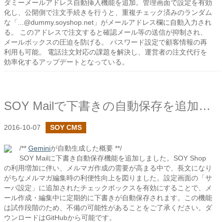
ダミーメールアドレス自動挿入機能を追加。管理画面で設定を有効
化し、公開側で注文手続きを行うと、重複チェック済みのランダム
な「...@dummy.soyshop.net」がメールアドレス欄に自動入力され
る。 このアドレスで注文すると確認メール等の送信が抑制され、
メールボックスの圧迫を防げる。 パスワード設定で顧客情報の再
利用も可能。 電話注文対応の課題を解決し、運営者の注文代行を
効率化するアップデートとなっている。
SOY Mailで下書きの自動保存を追加しました
2016-10-07
SOY CMS
/**
Gemini
が自動生成した概要 **/
SOY Mailに下書き自動保存機能を追加しました。SOY Shop
の利用増加に伴い、メルマガ作成の需要が高まる中で、長文になり
がちなメルマガ編集時の利便性向上を図りました。設定画面の「サ
ーバ設定」に追加されたチェックボックスを有効にすることで、メ
ール作成・編集中に定期的に下書きが自動保存されます。この機能
は試作段階のため、不備の可能性があることをご了承ください。ダ
ウンロードはGitHubから可能です。