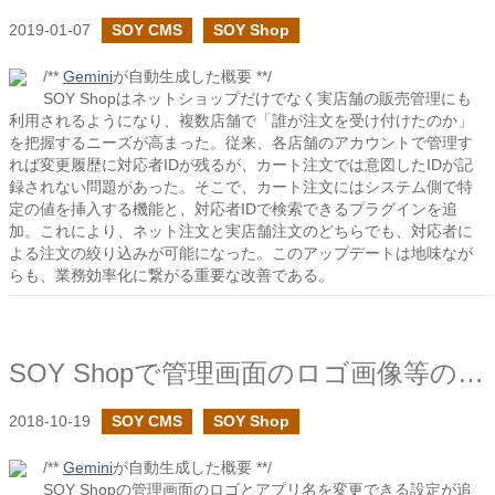
2019-01-07
SOY CMS
SOY Shop
/**
Gemini
が自動生成した概要 **/
SOY Shopはネットショップだけでなく実店舗の販売管理にも
利用されるようになり、複数店舗で「誰が注文を受け付けたのか」
を把握するニーズが高まった。従来、各店舗のアカウントで管理す
れば変更履歴に対応者IDが残るが、カート注文では意図したIDが記
録されない問題があった。そこで、カート注文にはシステム側で特
定の値を挿入する機能と、対応者IDで検索できるプラグインを追
加。これにより、ネット注文と実店舗注文のどちらでも、対応者に
よる注文の絞り込みが可能になった。このアップデートは地味なが
らも、業務効率化に繋がる重要な改善である。
SOY Shopで管理画面のロゴ画像等の設定を設けました
2018-10-19
SOY CMS
SOY Shop
/**
Gemini
が自動生成した概要 **/
SOY Shopの管理画面のロゴとアプリ名を変更できる設定が追