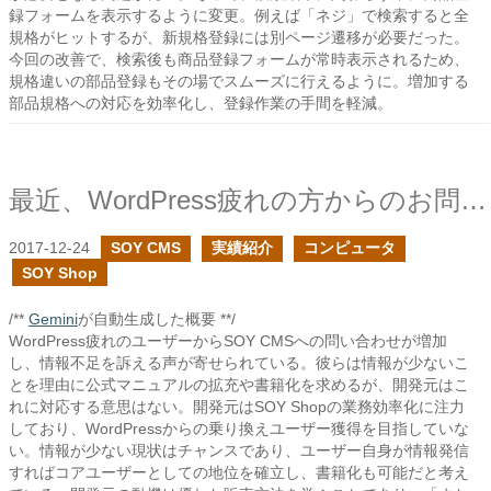
録フォームを表示するように変更。例えば「ネジ」で検索すると全
規格がヒットするが、新規格登録には別ページ遷移が必要だった。
今回の改善で、検索後も商品登録フォームが常時表示されるため、
規格違いの部品登録もその場でスムーズに行えるように。増加する
部品規格への対応を効率化し、登録作業の手間を軽減。
最近、WordPress疲れの方からのお問い合わせが増えました
2017-12-24
SOY CMS
実績紹介
コンピュータ
SOY Shop
/**
Gemini
が自動生成した概要 **/
WordPress疲れのユーザーからSOY CMSへの問い合わせが増加
し、情報不足を訴える声が寄せられている。彼らは情報が少ないこ
とを理由に公式マニュアルの拡充や書籍化を求めるが、開発元はこ
れに対応する意思はない。開発元はSOY Shopの業務効率化に注力
しており、WordPressからの乗り換えユーザー獲得を目指していな
い。情報が少ない現状はチャンスであり、ユーザー自身が情報発信
すればコアユーザーとしての地位を確立し、書籍化も可能だと考え