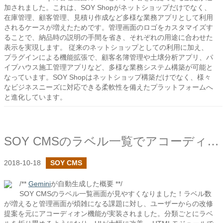
加されました。これは、SOY Shopがネットショップだけでなく、
在庫管理、顧客管理、見積り作成など多様な業務アプリとして利用
されるケースが増えたためです。管理画面のロゴをカスタマイズす
ることで、納品時の説明の手間を省き、それぞれの用途に合わせた
表示を実現します。 従来のネットショップとしての利用に加え、
プラグインによる機能拡張で、顧客名簿管理や土壌分析アプリ、パ
イプハウス施工管理アプリなど、多様な業務システム構築が可能と
なっています。SOY Shopはネットショップ構築だけでなく、様々
なビジネスニーズに対応できる柔軟性を備えたプラットフォームへ
と進化しています。
SOY CMSのラベル一覧でアコーディオンの機能を追加しました
2018-10-18
SOY CMS
/**
Gemini
が自動生成した概要 **/
SOY CMSのラベル一覧画面が見やすくなりました！ラベル数
が増えると管理画面が煩雑になる課題に対し、ユーザーからの改修
提案を元にアコーディオン機能が実装されました。分類ごとにラベ