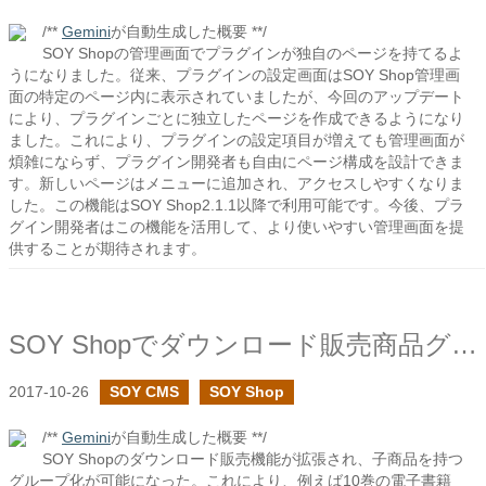
/**
Gemini
が自動生成した概要 **/
SOY Shopの管理画面でプラグインが独自のページを持てるよ
うになりました。従来、プラグインの設定画面はSOY Shop管理画
面の特定のページ内に表示されていましたが、今回のアップデート
により、プラグインごとに独立したページを作成できるようになり
ました。これにより、プラグインの設定項目が増えても管理画面が
煩雑にならず、プラグイン開発者も自由にページ構成を設計できま
す。新しいページはメニューに追加され、アクセスしやすくなりま
した。この機能はSOY Shop2.1.1以降で利用可能です。今後、プラ
グイン開発者はこの機能を活用して、より使いやすい管理画面を提
供することが期待されます。
SOY Shopでダウンロード販売商品グループを追加しました
2017-10-26
SOY CMS
SOY Shop
/**
Gemini
が自動生成した概要 **/
SOY Shopのダウンロード販売機能が拡張され、子商品を持つ
グループ化が可能になった。これにより、例えば10巻の電子書籍