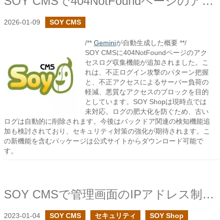
SOY CMSで404NotFoundページのアクセスログの機能を追加しました
2026-01-09
SOY CMS
/**
Gemini
が自動生成した概要 **/
SOY CMSに404NotFoundページのアク
セスログ収集機能が追加されました。こ
れは、不正ログイン攻撃のパターン把握
と、不正アクセスによるサーバー負荷の
軽減、悪質なアクセスのブロックを目的
としています。SOY Shopは現時点では
未対応。ログの肥大化を防ぐため、古い
ログは自動的に削除されます。今後はバックドア関連の検知機能追
加も検討されており、セキュリティ対策の強化が期待されます。こ
の新機能を含むパッケージは公式サイトからダウンロード可能で
す。
SOY CMSで管理画面のIPアドレス制限を追加しました
2023-01-04
SOY CMS
セキュリティ
SOY Shop