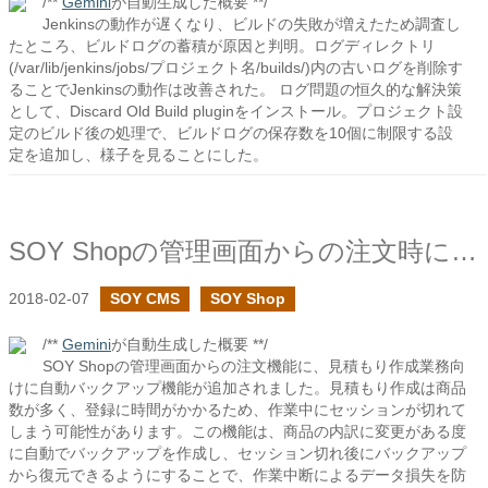
/**
Gemini
が自動生成した概要 **/
Jenkinsの動作が遅くなり、ビルドの失敗が増えたため調査し
たところ、ビルドログの蓄積が原因と判明。ログディレクトリ
(/var/lib/jenkins/jobs/プロジェクト名/builds/)内の古いログを削除す
ることでJenkinsの動作は改善された。 ログ問題の恒久的な解決策
として、Discard Old Build pluginをインストール。プロジェクト設
定のビルド後の処理で、ビルドログの保存数を10個に制限する設
定を追加し、様子を見ることにした。
SOY Shopの管理画面からの注文時に商品の内訳の変更を自動でバックアップを追加しました
2018-02-07
SOY CMS
SOY Shop
/**
Gemini
が自動生成した概要 **/
SOY Shopの管理画面からの注文機能に、見積もり作成業務向
けに自動バックアップ機能が追加されました。見積もり作成は商品
数が多く、登録に時間がかかるため、作業中にセッションが切れて
しまう可能性があります。この機能は、商品の内訳に変更がある度
に自動でバックアップを作成し、セッション切れ後にバックアップ
から復元できるようにすることで、作業中断によるデータ損失を防