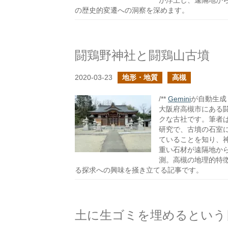
が浮上し、遠隔地か
の歴史的変遷への洞察を深めます。
闘鶏野神社と闘鶏山古墳
2020-03-23
地形・地質
高槻
/**
Gemini
が自動生成し
大阪府高槻市にある
クな古社です。筆者
研究で、古墳の石室
ていることを知り、
重い石材が遠隔地か
測。高槻の地理的特
る探求への興味を掻き立てる記事です。
土に生ゴミを埋めるという