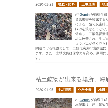
2020-01-21
堆肥・肥料
土壌環境
地
/**
Gemini
が自動生成し
台風被害を軽減する
による二酸化炭素排
猫砂を混ぜることで
促進し、二酸化炭素
壌は改善され、生ゴ
ョウバエが多く見ら
関連づける根拠として、二酸化炭素排出削減に
ます。また、土壌改良は保水力を高め、豪雨に
す。
粘土鉱物が出来る場所、海
2020-01-05
土壌環境
化学全般
地形
/**
Gemini
が自動生成し
本記事は、粘土鉱物