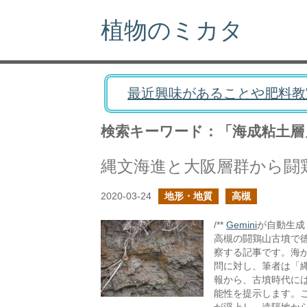
植物のミカタ
最近興味があることや肥料教
検索キーワード：「海成粘土層
縄文海進と大阪層群から闘
2020-03-24
地形・地質
高槻
/**
Gemini
が自動生成し
高槻の闘鶏山古墳で
察する記事です。海
問に対し、筆者は「
報から、古墳時代に
能性を提示します。