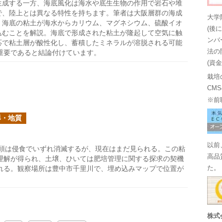
生成する一方、海底風化は海水や底生生物の作用で岩石や堆
で、陸上とは異なる特性を持ちます。筆者は大阪層群の海成
大学
、海底の粘土が海水からカリウム、マグネシウム、硫酸イオ
(後
込むことを解説。海底で形成された粘土が隆起して空気に触
ンバ
応で粘土層が酸性化し、蓄積したミネラルが溶脱される可能
法の
重要であると結論付けています。
(資
栽培
CM
※前
形・地質
以前
頭は侵食でいずれ消滅するが、現在はまだ見られる。この粘
高品
理解が得られ、土壌、ひいては肥培管理に関する探求の契機
れる。観察場所は豊中市千里川で、埋め込みマップで位置が
た。
株式