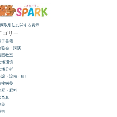
定商取引法に関する表示
テゴリー
電子書籍
勉強会・講演
菜園教室
土壌環境
土壌分析
施設・設備・IoT
植物栄養
堆肥・肥料
家畜糞
農薬
獣害