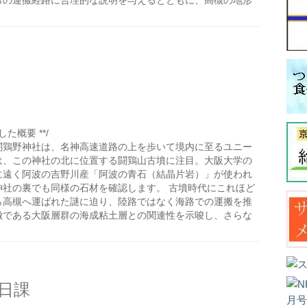
らの運搬経路に合理的な説明を与えるとともに、高槻の地形
た概要 **/
闘鶏野神社は、名神高速道路の上を歩いて境内に至るユニー
は、この神社の北に位置する闘鶏山古墳に注目。大阪大学の
に遠く阿波の吉野川産「阿波の青石（結晶片岩）」が使われ
神社の裏でも同様の石材を確認します。 古墳時代にこれほど
ら高槻へ運ばれた謎に迫り、陸路ではなく海路での運搬を推
徴である大阪層群の海成粘土層との関連性を示唆し、さらな
日課