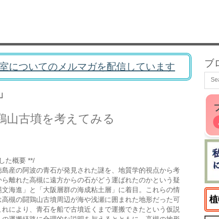
ブ
室についてのメルマガを配信しています
」
鶏山古墳を考えてみる
た概要 **/
徳島産の阿波の青石が発見された謎を、地質学的視点から考
から離れた高槻に遠方からの石がどう運ばれたのかという疑
縄文海進」と「大阪層群の海成粘土層」に着目。これらの情
植
は高槻の闘鶏山古墳周辺が海や浅瀬に囲まれた地形だった可
これにより、青石を船で古墳近くまで運搬できたという仮説