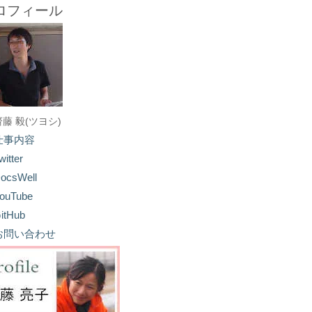
ロフィール
齋藤 毅(ツヨシ)
仕事内容
witter
ocsWell
ouTube
itHub
お問い合わせ