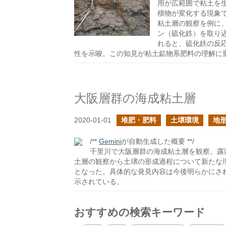
用が広範囲で粘土を
積物が変化する現象
粘土層の観察を例に
ン（硫化鉄）を取り
れると、硫化鉄の反
性を示唆。この知見が粘土鉱物系肥料の理解に
大阪層群の海成粘土層
2020-01-01
堆肥・肥料
土壌環境
地
/**
Gemini
が自動生成した概要 **/
千里川で大阪層群の海成粘土層を観察。露
土層の観察から土壌の形成過程について新たな
となった。具体的な発見内容は今後明らかにさ
示されている。
おすすめの検索キーワード