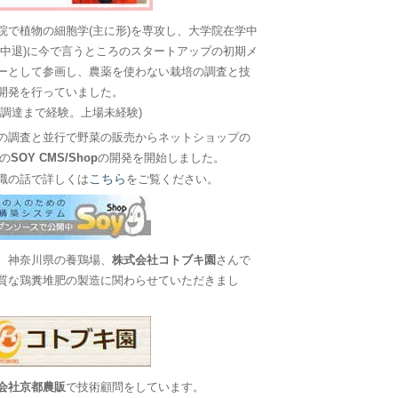
院で植物の細胞学(主に形)を専攻し、大学院在学中
に中退)に今で言うところのスタートアップの初期メ
ーとして参画し、農薬を使わない栽培の調査と技
開発を行っていました。
金調達まで経験。上場未経験)
の調査と並行で野菜の販売からネットショップの
Sの
SOY CMS/Shop
の開発を開始しました。
こちら
職の話で詳しくは
をご覧ください。
、神奈川県の養鶏場、
株式会社コトブキ園
さんで
質な鶏糞堆肥の製造に関わらせていただきまし
会社京都農販
で技術顧問をしています。