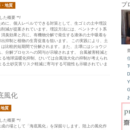
プ
形・地質
た概要 **/
ために、個人レベルでできる対策として、生ゴミの土中埋設
出削減が提案されています。埋設方法には、ベントナイト系
、消臭効果と共に、有機物分解で発生する液体の土中吸着を
排出抑制と植物の生育促進を狙います。 この実践により、土
ミは比較的短期間で分解されます。また、土壌にはショウジ
れ、分解プロセスへの関与が示唆されます。 台風被害軽減と
よる地球温暖化抑制、ひいては台風強大化の抑制が考えられ
よる土砂災害リスク軽減に寄与する可能性も示唆されていま
T
D
Y
G
底風化
・地質
た概要 **/
生成の場として「海底風化」を深掘りします。陸上の風化作