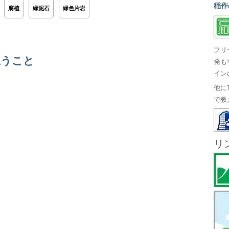
稲作
腐植
緑泥石
緑色片岩
フリ
思うこと
発も
イン
他に
で教
リ