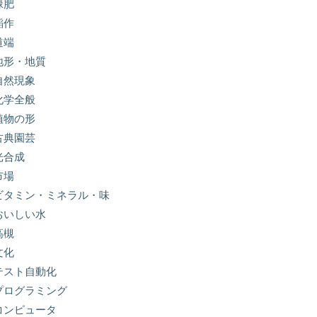
緑肥
稲作
道端
地形・地質
自然現象
化学全般
植物の形
古典園芸
光合成
市場
ビタミン・ミネラル・味
おいしい水
高槻
文化
テスト自動化
プログラミング
コンピュータ