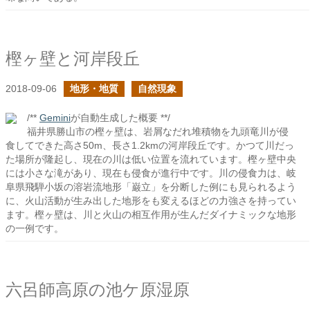
樫ヶ壁と河岸段丘
2018-09-06
地形・地質
自然現象
/**
Gemini
が自動生成した概要 **/
福井県勝山市の樫ヶ壁は、岩屑なだれ堆積物を九頭竜川が侵
食してできた高さ50m、長さ1.2kmの河岸段丘です。かつて川だっ
た場所が隆起し、現在の川は低い位置を流れています。樫ヶ壁中央
には小さな滝があり、現在も侵食が進行中です。川の侵食力は、岐
阜県飛騨小坂の溶岩流地形「巌立」を分断した例にも見られるよう
に、火山活動が生み出した地形をも変えるほどの力強さを持ってい
ます。樫ヶ壁は、川と火山の相互作用が生んだダイナミックな地形
の一例です。
六呂師高原の池ケ原湿原