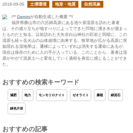
2018-09-05
土壌環境
地形・地質
自然現象
/**
Gemini
が自動生成した概要 **/
福井県勝山市の六呂師高原にある池ケ原湿原を訪れた著者
は、その成り立ちが地すべりによってできた凹地に湧き水が溜まっ
たものだと知る。以前訪れた大矢谷白山神社の巨岩と同様に、この
湿原も経ヶ岳火山の山体崩壊に由来する。牧草地が広がる高原に突
如現れる湿地帯は、遷移によっていずれは消失する運命にあるが、
現在は保存のために人の手が入っている。このことから、著者は湿
原がやがて泥炭土へと変化していく過程を身近に感じることができ
た。
おすすめの検索キーワード
減肥
地力
モンモリロナイト
ゼオライト
腐植
緑泥石
緑色片岩
おすすめの記事