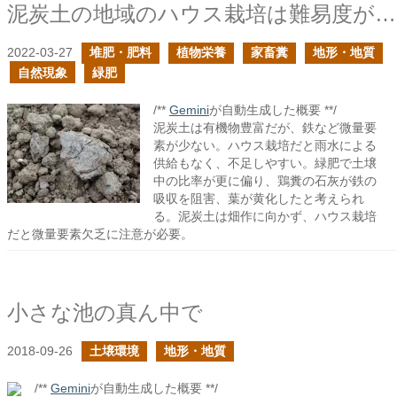
泥炭土の地域のハウス栽培は難易度が高い
2022-03-27
堆肥・肥料
植物栄養
家畜糞
地形・地質
自然現象
緑肥
/**
Gemini
が自動生成した概要 **/
泥炭土は有機物豊富だが、鉄など微量要
素が少ない。ハウス栽培だと雨水による
供給もなく、不足しやすい。緑肥で土壌
中の比率が更に偏り、鶏糞の石灰が鉄の
吸収を阻害、葉が黄化したと考えられ
る。泥炭土は畑作に向かず、ハウス栽培
だと微量要素欠乏に注意が必要。
小さな池の真ん中で
2018-09-26
土壌環境
地形・地質
/**
Gemini
が自動生成した概要 **/