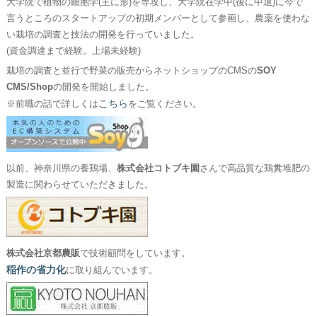
大学院で植物の細胞学(主に形)を専攻し、大学院在学中(後に中退)に今で
言うところのスタートアップの初期メンバーとして参画し、農薬を使わな
い栽培の調査と技法の開発を行っていました。
(資金調達まで経験。上場未経験)
栽培の調査と並行で野菜の販売からネットショップのCMSの
SOY
CMS/Shop
の開発を開始しました。
こちら
※前職の話で詳しくは
をご覧ください。
以前、神奈川県の養鶏場、
株式会社コトブキ園
さんで高品質な鶏糞堆肥の
製造に関わらせていただきました。
株式会社京都農販
で技術顧問をしています。
稲作の省力化
に取り組んでいます。