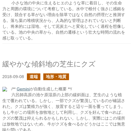
小さな池の中央に生えるヒエのような草に着目し、その生命
力と周囲の環境について考察している。水中で根付く強さに感銘を
受け、競合する草がない理由を除草ではなく自然の摂理だと推測す
る。落ち葉の堆積状況から、人為的な管理はされていないと判断
し、将来的には湿地、そして泥炭土へと変化していく過程を想像し
ている。池の中央の草から、自然の遷移という壮大な時間の流れを
感じ取っている。
緩やかな傾斜地の芝生にクズ
2018-09-08
道端
地形・地質
/**
Gemini
が自動生成した概要 **/
六呂師高原の池ケ原湿原の上部の緩斜面は、芝生のような植
生で覆われている。しかし、一部でクズが繁茂しているのが確認さ
れた。クズは繁殖力が強く、放置すると辺り一面を覆ってしまう。
もし牛がこの場所を放牧地として利用し、クズを好んで食べれば、
クズの繁茂は抑えられるかもしれない。しかし、実際にはこの場所
は放牧地ではないため、牛がクズを食べるかどうかはここでは無意
味な問いである。