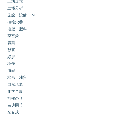
土壌環境
土壌分析
施設・設備・IoT
植物栄養
堆肥・肥料
家畜糞
農薬
獣害
緑肥
稲作
道端
地形・地質
自然現象
化学全般
植物の形
古典園芸
光合成