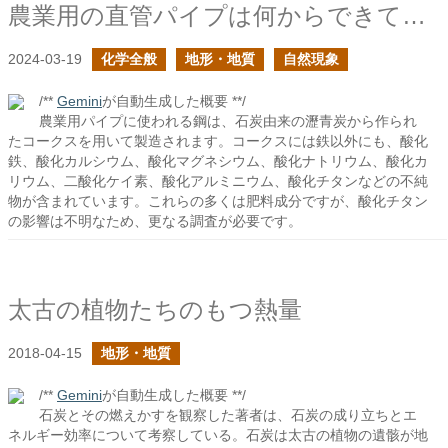
農業用の直管パイプは何からできている？３
2024-03-19
化学全般
地形・地質
自然現象
/**
Gemini
が自動生成した概要 **/
農業用パイプに使われる鋼は、石炭由来の瀝青炭から作られ
たコークスを用いて製造されます。コークスには鉄以外にも、酸化
鉄、酸化カルシウム、酸化マグネシウム、酸化ナトリウム、酸化カ
リウム、二酸化ケイ素、酸化アルミニウム、酸化チタンなどの不純
物が含まれています。これらの多くは肥料成分ですが、酸化チタン
の影響は不明なため、更なる調査が必要です。
太古の植物たちのもつ熱量
2018-04-15
地形・地質
/**
Gemini
が自動生成した概要 **/
石炭とその燃えかすを観察した著者は、石炭の成り立ちとエ
ネルギー効率について考察している。石炭は太古の植物の遺骸が地