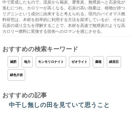
中で変成したもので、泥炭から褐炭、瀝青炭、無煙炭へと石炭化が
進むにつれ、カロリーが高くなる。石炭の高い熱量は、植物が持つ
リグニンという成分に由来すると考えられる。現代のバイオマス燃
料研究は、木材を効率的に利用する方法を探求しているが、それは
石炭の成り立ちを理解することで、木材を高速で無煙炭のような高
カロリー燃料に変換する技術へのロマンを感じさせる。
おすすめの検索キーワード
減肥
地力
モンモリロナイト
ゼオライト
腐植
緑泥石
緑色片岩
おすすめの記事
中干し無しの田を見ていて思うこと