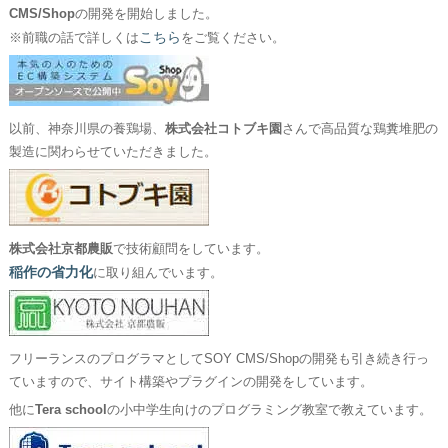
CMS/Shop
の開発を開始しました。
こちら
※前職の話で詳しくは
をご覧ください。
以前、神奈川県の養鶏場、
株式会社コトブキ園
さんで高品質な鶏糞堆肥の
製造に関わらせていただきました。
株式会社京都農販
で技術顧問をしています。
稲作の省力化
に取り組んでいます。
フリーランスのプログラマとしてSOY CMS/Shopの開発も引き続き行っ
ていますので、サイト構築やプラグインの開発をしています。
他に
Tera school
の小中学生向けのプログラミング教室で教えています。