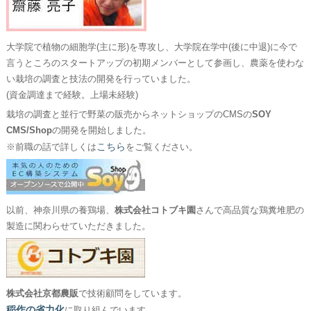
大学院で植物の細胞学(主に形)を専攻し、大学院在学中(後に中退)に今で
言うところのスタートアップの初期メンバーとして参画し、農薬を使わな
い栽培の調査と技法の開発を行っていました。
(資金調達まで経験。上場未経験)
栽培の調査と並行で野菜の販売からネットショップのCMSの
SOY
CMS/Shop
の開発を開始しました。
こちら
※前職の話で詳しくは
をご覧ください。
以前、神奈川県の養鶏場、
株式会社コトブキ園
さんで高品質な鶏糞堆肥の
製造に関わらせていただきました。
株式会社京都農販
で技術顧問をしています。
稲作の省力化
に取り組んでいます。