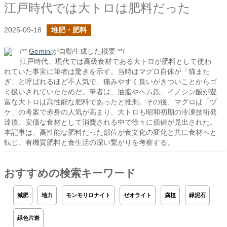
江戸時代では大トロは肥料だった
2025-09-18
堆肥・肥料
/**
Gemini
が自動生成した概要 **/
江戸時代、現代では高級食材である大トロが肥料として使わ
れていた事実に筆者は驚きを示す。当時はマグロ自体が「猫また
ぎ」と呼ばれるほど不人気で、痛みやすく臭いがきついことからゴ
ミ扱いされていたためだ。筆者は、油脂やヘム鉄、イノシン酸が豊
富な大トロは高性能な肥料であったと推測。その後、マグロは「ヅ
ケ」の考案で赤身の人気が高まり、大トロも昭和初期の冷凍技術発
達後、安価な食材として消費される中で徐々に価値が見出された。
本記事は、高性能な肥料だった部位が食文化の変化と共に食材へと
転じ、有機質肥料と食生活の深い繋がりを考察する。
おすすめの検索キーワード
減肥
地力
モンモリロナイト
ゼオライト
腐植
緑泥石
緑色片岩