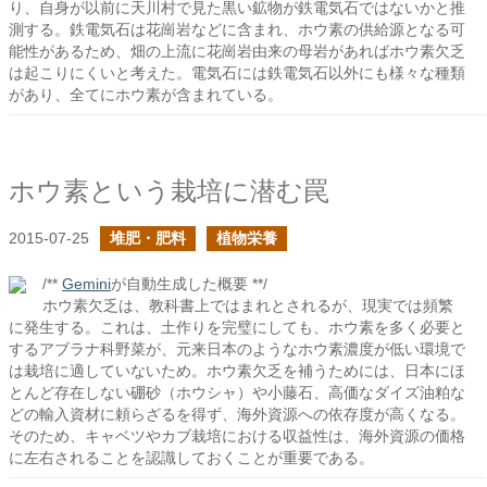
り、自身が以前に天川村で見た黒い鉱物が鉄電気石ではないかと推
測する。鉄電気石は花崗岩などに含まれ、ホウ素の供給源となる可
能性があるため、畑の上流に花崗岩由来の母岩があればホウ素欠乏
は起こりにくいと考えた。電気石には鉄電気石以外にも様々な種類
があり、全てにホウ素が含まれている。
ホウ素という栽培に潜む罠
2015-07-25
堆肥・肥料
植物栄養
/**
Gemini
が自動生成した概要 **/
ホウ素欠乏は、教科書上ではまれとされるが、現実では頻繁
に発生する。これは、土作りを完璧にしても、ホウ素を多く必要と
するアブラナ科野菜が、元来日本のようなホウ素濃度が低い環境で
は栽培に適していないため。ホウ素欠乏を補うためには、日本にほ
とんど存在しない硼砂（ホウシャ）や小藤石、高価なダイズ油粕な
どの輸入資材に頼らざるを得ず、海外資源への依存度が高くなる。
そのため、キャベツやカブ栽培における収益性は、海外資源の価格
に左右されることを認識しておくことが重要である。