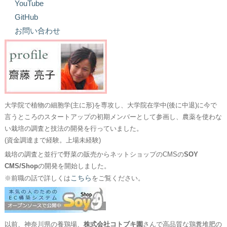
YouTube
GitHub
お問い合わせ
大学院で植物の細胞学(主に形)を専攻し、大学院在学中(後に中退)に今で
言うところのスタートアップの初期メンバーとして参画し、農薬を使わな
い栽培の調査と技法の開発を行っていました。
(資金調達まで経験。上場未経験)
栽培の調査と並行で野菜の販売からネットショップのCMSの
SOY
CMS/Shop
の開発を開始しました。
こちら
※前職の話で詳しくは
をご覧ください。
以前、神奈川県の養鶏場、
株式会社コトブキ園
さんで高品質な鶏糞堆肥の