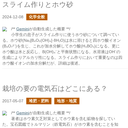
スライム作りとホウ砂
2024-12-08
化学全般
/**
Gemini
が自動生成した概要 **/
小学生の息子がスライム作りに使うホウ砂について調べてい
る。ホウ砂(Na₂[B₄O₅(OH)₄]·8H₂O)は水に溶けると四ホウ酸イオン
(B₄O₇²⁻)を生じ、これが加水分解してホウ酸(H₃BO₃)になる。更に
ホウ酸は水と反応し、B(OH)₄⁻と平衡状態になる。水溶液はOH⁻の
生成によりアルカリ性になる。スライム作りにおいて重要なのは四
ホウ酸イオンの加水分解だが、詳細は後述。
栽培の要の電気石はどこにある？
2017-05-07
堆肥・肥料
地形・地質
/**
Gemini
が自動生成した概要 **/
著者はホウ素欠乏対策としてホウ素を含む鉱物を探してい
た。宝石図鑑でトルマリン（鉄電気石）がホウ素を含むことを知