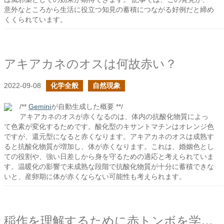
意外なところから生活に役立つ知見の蓄積につながる好例だと締め
くくられています。
アキアカネのオスは何故赤い？
2022-09-08
化学全般
自然現象
/**
Gemini
が自動生成した概要 **/
アキアカネのオスが赤くなるのは、体内の抗酸化物質によっ
て色素が変化するためです。酸化型のキサントマチンはオレンジ色
ですが、還元型になると赤くなります。アキアカネのオスは成熟す
ると抗酸化物質が増加し、体が赤くなります。これは、婚姻色とし
ての役割や、強い日差しから身を守るための適応と考えられていま
す。温暖化の影響で未成熟な段階で抗酸化物質が十分に蓄積できな
いと、産卵期に体が赤くならない可能性も考えられます。
稲作を理解するために赤トンボを学びたい３