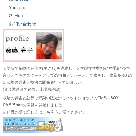
YouTube
GitHub
お問い合わせ
大学院で植物の細胞学(主に形)を専攻し、大学院在学中(後に中退)に今で
言うところのスタートアップの初期メンバーとして参画し、農薬を使わな
い栽培の調査と技法の開発を行っていました。
(資金調達まで経験。上場未経験)
栽培の調査と並行で野菜の販売からネットショップのCMSの
SOY
CMS/Shop
の開発を開始しました。
こちら
※前職の話で詳しくは
をご覧ください。