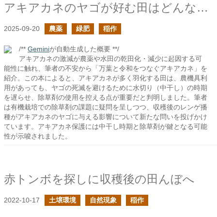
アキアカネのヤゴが好む田はどんなところ？
2025-09-20
農薬
緑肥
稲作
/**
Gemini
が自動生成した概要 **/
アキアカネの激減が農薬や水田の乾田化・減少に起因する可
能性に触れ、筆者の不安から「万葉と令和をつなぐアキアカネ」を
紹介。この本によると、アキアカネが多く羽化する田は、農機具利
用があっても、ヤゴの死滅を避けるために水切り（中干し）の時期
を遅らせ、除草剤の使用を控える点が重要だと判明しました。筆者
は有機栽培での除草剤の課題に疑問を呈しつつ、収穫後のレンゲ播
種がアキアカネのヤゴに与える影響について新たな問いを投げかけ
ています。アキアカネ保護には中干し時期と除草剤が鍵となる可能
性が示唆されました。
赤トンボを探しに収穫後の田んぼへ
2022-10-17
土壌環境
自然現象
稲作