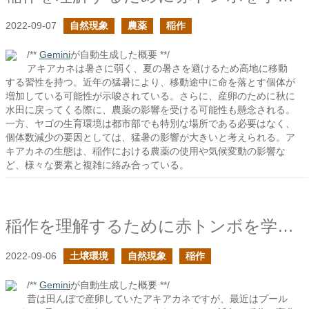
2022-09-07
自然現象
農薬
稲作
/**
Gemini
が自動生成した概要 **/
アキアカネは暑さに弱く、夏の暑さを避けるため高地に移動
する習性を持つ。近年の猛暑により、移動途中に命を落とす個体が
増加している可能性が示唆されている。さらに、産卵のために秋に
水田に戻ってくる際に、農薬の影響を受ける可能性も懸念される。
一方、ヤゴの生育環境は都市部でも特別な場所である必要はなく、
個体数減少の要因としては、猛暑の影響が大きいと考えられる。ア
キアカネの生態は、稲作における農薬の使用や気候変動の影響な
ど、様々な要素と複雑に絡み合っている。
稲作を理解するために赤トンボを学びたい２
2022-09-06
土壌環境
自然現象
稲作
/**
Gemini
が自動生成した概要 **/
昔は田んぼで産卵していたアキアカネですが、最近はプール