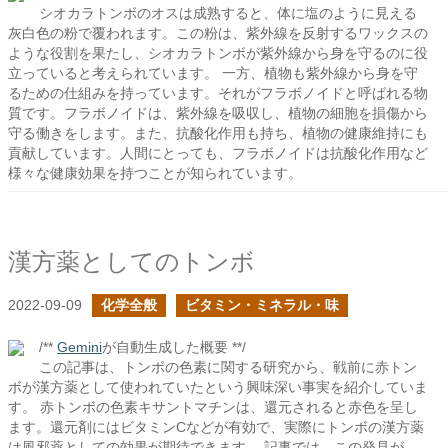
シオカラトンボのオスは成熟すると、体に塩のように見える
灰白色の粉で覆われます。この粉は、紫外線を反射するワックスの
ような役割を果たし、シオカラトンボが紫外線から身を守るのに役
立っていると考えられています。 一方、植物も紫外線から身を守
るための仕組みを持っています。それがフラボノイドと呼ばれる物
質です。フラボノイドは、紫外線を吸収し、植物の細胞を損傷から
守る働きをします。また、抗酸化作用も持ち、植物の健康維持にも
貢献しています。人間にとっても、フラボノイドは抗酸化作用など
様々な健康効果を持つことが知られています。
漢方薬としてのトンボ
2022-09-09
化学全般
ビタミン・ミネラル・味
/**
Gemini
が自動生成した概要 **/
この記事は、トンボの色素に関する研究から、戦前に赤トン
ボが漢方薬として使われていたという興味深い事実を紹介していま
す。 赤トンボの色素キサントマチンは、還元されると赤色を呈し
ます。還元剤にはビタミンCなどが有効で、実際にトンボの漢方薬
は風邪薬としての効果が期待できます。 記事では、この発見が、