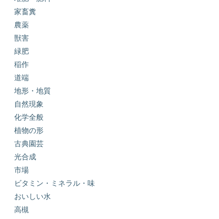
家畜糞
農薬
獣害
緑肥
稲作
道端
地形・地質
自然現象
化学全般
植物の形
古典園芸
光合成
市場
ビタミン・ミネラル・味
おいしい水
高槻