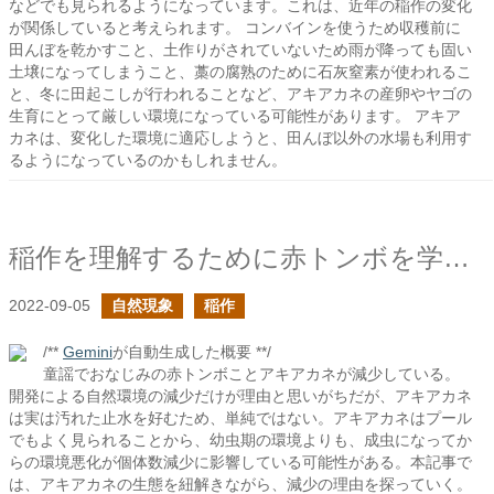
などでも見られるようになっています。これは、近年の稲作の変化
が関係していると考えられます。 コンバインを使うため収穫前に
田んぼを乾かすこと、土作りがされていないため雨が降っても固い
土壌になってしまうこと、藁の腐熟のために石灰窒素が使われるこ
と、冬に田起こしが行われることなど、アキアカネの産卵やヤゴの
生育にとって厳しい環境になっている可能性があります。 アキア
カネは、変化した環境に適応しようと、田んぼ以外の水場も利用す
るようになっているのかもしれません。
稲作を理解するために赤トンボを学びたい
2022-09-05
自然現象
稲作
/**
Gemini
が自動生成した概要 **/
童謡でおなじみの赤トンボことアキアカネが減少している。
開発による自然環境の減少だけが理由と思いがちだが、アキアカネ
は実は汚れた止水を好むため、単純ではない。アキアカネはプール
でもよく見られることから、幼虫期の環境よりも、成虫になってか
らの環境悪化が個体数減少に影響している可能性がある。本記事で
は、アキアカネの生態を紐解きながら、減少の理由を探っていく。