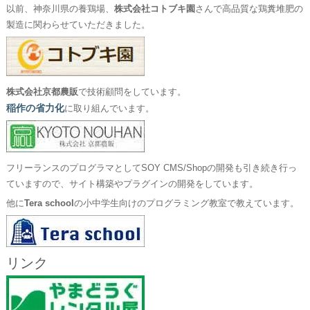
以前、神奈川県の養鶏場、
株式会社コトブキ園
さんで高品質な鶏糞堆肥の
製造に関わらせていただきました。
株式会社京都農販
で技術顧問をしています。
稲作の省力化
に取り組んでいます。
フリーランスのプログラマとしてSOY CMS/Shopの開発も引き続き行っ
ていますので、サイト構築やプラグインの開発をしています。
他に
Tera school
の小中学生向けのプログラミング教室で教えています。
リンク