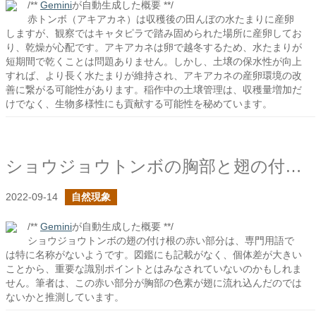
/**
Gemini
が自動生成した概要 **/
赤トンボ（アキアカネ）は収穫後の田んぼの水たまりに産卵
しますが、観察ではキャタピラで踏み固められた場所に産卵してお
り、乾燥が心配です。アキアカネは卵で越冬するため、水たまりが
短期間で乾くことは問題ありません。しかし、土壌の保水性が向上
すれば、より長く水たまりが維持され、アキアカネの産卵環境の改
善に繋がる可能性があります。稲作中の土壌管理は、収穫量増加だ
けでなく、生物多様性にも貢献する可能性を秘めています。
ショウジョウトンボの胸部と翅の付け根付近はなんと呼ぶ？
2022-09-14
自然現象
/**
Gemini
が自動生成した概要 **/
ショウジョウトンボの翅の付け根の赤い部分は、専門用語で
は特に名称がないようです。図鑑にも記載がなく、個体差が大きい
ことから、重要な識別ポイントとはみなされていないのかもしれま
せん。筆者は、この赤い部分が胸部の色素が翅に流れ込んだのでは
ないかと推測しています。