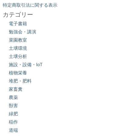
特定商取引法に関する表示
カテゴリー
電子書籍
勉強会・講演
菜園教室
土壌環境
土壌分析
施設・設備・IoT
植物栄養
堆肥・肥料
家畜糞
農薬
獣害
緑肥
稲作
道端