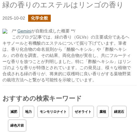
緑の香りのエステルはリンゴの香り
2025-10-02
化学全般
/**
Gemini
が自動生成した概要 **/
このブログ記事では、緑の香り（GLVs）の主要成分であるヘ
キサノールと有機酸のエステルについて掘り下げています。筆者
は、香り化合物の命名規則から「酪酸ヘキシル」や「酢酸ヘキシ
ル」の存在を調査。その結果、両化合物が実在し、共にフルーティ
ーな香りを放つことが判明しました。特に「酢酸ヘキシル」はリン
ゴのような香りが特徴とされています。この発見は、様々な植物で
合成される緑の香りが、将来的に収穫時に良い香りがする葉物野菜
の栽培方法へと繋がる可能性を示唆しています。
おすすめの検索キーワード
減肥
地力
モンモリロナイト
ゼオライト
腐植
緑泥石
緑色片岩