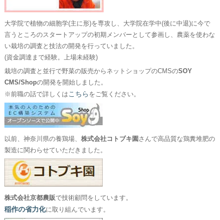
大学院で植物の細胞学(主に形)を専攻し、大学院在学中(後に中退)に今で
言うところのスタートアップの初期メンバーとして参画し、農薬を使わな
い栽培の調査と技法の開発を行っていました。
(資金調達まで経験。上場未経験)
栽培の調査と並行で野菜の販売からネットショップのCMSの
SOY
CMS/Shop
の開発を開始しました。
こちら
※前職の話で詳しくは
をご覧ください。
以前、神奈川県の養鶏場、
株式会社コトブキ園
さんで高品質な鶏糞堆肥の
製造に関わらせていただきました。
株式会社京都農販
で技術顧問をしています。
稲作の省力化
に取り組んでいます。