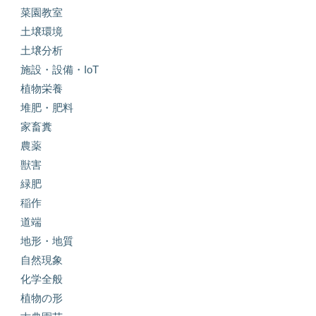
菜園教室
土壌環境
土壌分析
施設・設備・IoT
植物栄養
堆肥・肥料
家畜糞
農薬
獣害
緑肥
稲作
道端
地形・地質
自然現象
化学全般
植物の形