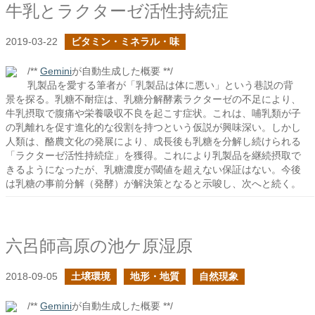
牛乳とラクターゼ活性持続症
2019-03-22
ビタミン・ミネラル・味
/**
Gemini
が自動生成した概要 **/
乳製品を愛する筆者が「乳製品は体に悪い」という巷説の背
景を探る。乳糖不耐症は、乳糖分解酵素ラクターゼの不足により、
牛乳摂取で腹痛や栄養吸収不良を起こす症状。これは、哺乳類が子
の乳離れを促す進化的な役割を持つという仮説が興味深い。しかし
人類は、酪農文化の発展により、成長後も乳糖を分解し続けられる
「ラクターゼ活性持続症」を獲得。これにより乳製品を継続摂取で
きるようになったが、乳糖濃度が閾値を超えない保証はない。今後
は乳糖の事前分解（発酵）が解決策となると示唆し、次へと続く。
六呂師高原の池ケ原湿原
2018-09-05
土壌環境
地形・地質
自然現象
/**
Gemini
が自動生成した概要 **/