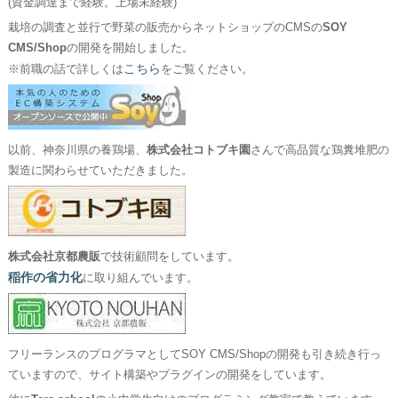
(資金調達まで経験。上場未経験)
栽培の調査と並行で野菜の販売からネットショップのCMSの
SOY
CMS/Shop
の開発を開始しました。
こちら
※前職の話で詳しくは
をご覧ください。
以前、神奈川県の養鶏場、
株式会社コトブキ園
さんで高品質な鶏糞堆肥の
製造に関わらせていただきました。
株式会社京都農販
で技術顧問をしています。
稲作の省力化
に取り組んでいます。
フリーランスのプログラマとしてSOY CMS/Shopの開発も引き続き行っ
ていますので、サイト構築やプラグインの開発をしています。