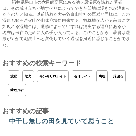
福井県勝山市の六呂師高原にある池ケ原湿原を訪れた著者
は、その成り立ちが地すべりによってできた凹地に湧き水が溜まっ
たものだと知る。以前訪れた大矢谷白山神社の巨岩と同様に、この
湿原も経ヶ岳火山の山体崩壊に由来する。牧草地が広がる高原に突
如現れる湿地帯は、遷移によっていずれは消失する運命にあるが、
現在は保存のために人の手が入っている。このことから、著者は湿
原がやがて泥炭土へと変化していく過程を身近に感じることができ
た。
おすすめの検索キーワード
減肥
地力
モンモリロナイト
ゼオライト
腐植
緑泥石
緑色片岩
おすすめの記事
中干し無しの田を見ていて思うこと