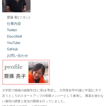
齋藤 毅(ツヨシ)
仕事内容
Twitter
DocsWell
YouTube
GitHub
お問い合わせ
大学院で植物の細胞学(主に形)を専攻し、大学院在学中(後に中退)に今で
言うところのスタートアップの初期メンバーとして参画し、農薬を使わな
い栽培の調査と技法の開発を行っていました。