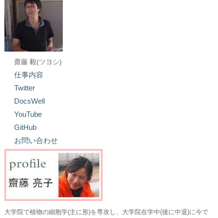
齋藤 毅(ツヨシ)
仕事内容
Twitter
DocsWell
YouTube
GitHub
お問い合わせ
大学院で植物の細胞学(主に形)を専攻し、大学院在学中(後に中退)に今で