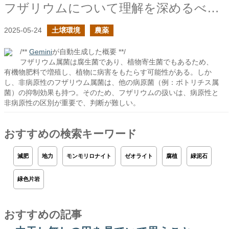
フザリウムについて理解を深めるべきだ
2025-05-24
土壌環境
農薬
/**
Gemini
が自動生成した概要 **/
フザリウム属菌は腐生菌であり、植物寄生菌でもあるため、
有機物肥料で増殖し、植物に病害をもたらす可能性がある。しか
し、非病原性のフザリウム属菌は、他の病原菌（例：ボトリチス属
菌）の抑制効果も持つ。そのため、フザリウムの扱いは、病原性と
非病原性の区別が重要で、判断が難しい。
おすすめの検索キーワード
減肥
地力
モンモリロナイト
ゼオライト
腐植
緑泥石
緑色片岩
おすすめの記事