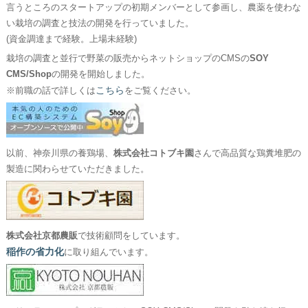
言うところのスタートアップの初期メンバーとして参画し、農薬を使わな
い栽培の調査と技法の開発を行っていました。
(資金調達まで経験。上場未経験)
栽培の調査と並行で野菜の販売からネットショップのCMSの
SOY
CMS/Shop
の開発を開始しました。
こちら
※前職の話で詳しくは
をご覧ください。
以前、神奈川県の養鶏場、
株式会社コトブキ園
さんで高品質な鶏糞堆肥の
製造に関わらせていただきました。
株式会社京都農販
で技術顧問をしています。
稲作の省力化
に取り組んでいます。