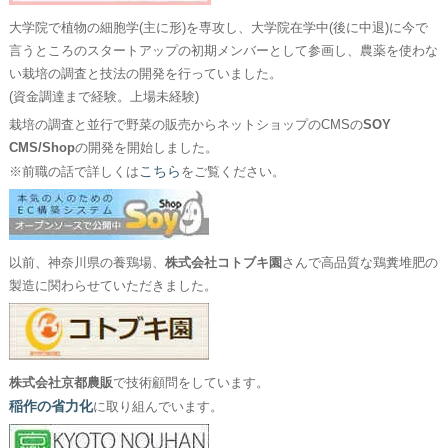
大学院で植物の細胞学(主に形)を専攻し、大学院在学中(後に中退)に今で
言うところのスタートアップの初期メンバーとして参画し、農薬を使わな
い栽培の調査と技法の開発を行っていました。
(資金調達まで経験。上場未経験)
栽培の調査と並行で野菜の販売からネットショップのCMSの
SOY
CMS/Shop
の開発を開始しました。
こちら
※前職の話で詳しくは
をご覧ください。
以前、神奈川県の養鶏場、
株式会社コトブキ園
さんで高品質な鶏糞堆肥の
製造に関わらせていただきました。
株式会社京都農販
で技術顧問をしています。
稲作の省力化
に取り組んでいます。