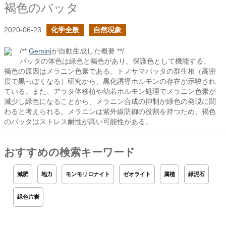
褐色のバッタ
2020-06-23
化学全般
自然現象
/**
Gemini
が自動生成した概要 **/
バッタの体色は緑色と褐色があり、保護色として機能する。
褐色の原因はメラニン色素である。トノサマバッタの群生相（高密
度で黒っぽくなる）研究から、黒化誘導ホルモンの存在が示唆され
ている。また、アラタ体移植や幼若ホルモン処理でメラニン色素が
減少し緑色になることから、メラニン合成の抑制が緑色の発現に関
わると考えられる。メラニンは紫外線防御の役割を持つため、褐色
のバッタはストレス耐性が高い可能性がある。
おすすめの検索キーワード
減肥
地力
モンモリロナイト
ゼオライト
腐植
緑泥石
緑色片岩