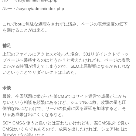
/ルート/soy/admin/index.php
/ルート/soysoy/admin/index.php
これでbotに無駄な処理をされずに済み、ページの表示速度の低下
を避けることが出来る。
補足
上記のファイルにアクセスがあった場合、301リダイレクトでトッ
プページへ遷移するのはどうか？と考えたけれども、ページの表示
にかかる時間が増えてしまうので、SEO上悪影響になるかもしれな
いということでリダイレクトは止めた。
余談
最近、今回話題に挙がった某CMSではサイト運営で成果が上がら
ないという相談を頻繁にあるけど、シェアNo.1故、攻撃の量も圧
倒的なNo.1なわけで、サーバの負荷に因る遅延を加味すると、そ
りゃあ成果は出にくくなるなと。
SOY CMSを使うと良いとは言わないけれども、某CMS以外で良い
CMSはいくらでもあるので、成果を出したければ、シェアNo.1は
使わない方が良いなと。