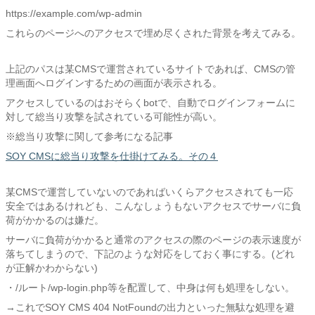
https://example.com/wp-admin
これらのページへのアクセスで埋め尽くされた背景を考えてみる。
上記のパスは某CMSで運営されているサイトであれば、CMSの管
理画面へログインするための画面が表示される。
アクセスしているのはおそらくbotで、自動でログインフォームに
対して総当り攻撃を試されている可能性が高い。
※総当り攻撃に関して参考になる記事
SOY CMSに総当り攻撃を仕掛けてみる。その４
某CMSで運営していないのであればいくらアクセスされても一応
安全ではあるけれども、こんなしょうもないアクセスでサーバに負
荷がかかるのは嫌だ。
サーバに負荷がかかると通常のアクセスの際のページの表示速度が
落ちてしまうので、下記のような対応をしておく事にする。(どれ
が正解かわからない)
・/ルート/wp-login.php等を配置して、中身は何も処理をしない。
→これでSOY CMS 404 NotFoundの出力といった無駄な処理を避