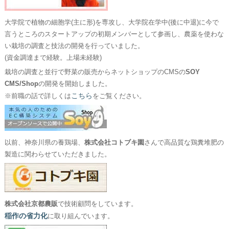
大学院で植物の細胞学(主に形)を専攻し、大学院在学中(後に中退)に今で
言うところのスタートアップの初期メンバーとして参画し、農薬を使わな
い栽培の調査と技法の開発を行っていました。
(資金調達まで経験。上場未経験)
栽培の調査と並行で野菜の販売からネットショップのCMSの
SOY
CMS/Shop
の開発を開始しました。
こちら
※前職の話で詳しくは
をご覧ください。
以前、神奈川県の養鶏場、
株式会社コトブキ園
さんで高品質な鶏糞堆肥の
製造に関わらせていただきました。
株式会社京都農販
で技術顧問をしています。
稲作の省力化
に取り組んでいます。