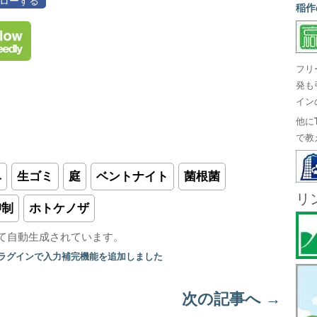
フォローする
稲作
フリ
発も
イン
他に
で教
ベ
生ゴミ
庭
ベントナイト
菌根菌
リ
抑制
ホトケノザ
て自動生成されています。
プラグインで入力補完機能を追加しました
次の記事へ
→