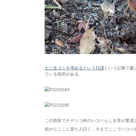
土に生ゴミを埋めるという日課
という記事で書い
ている箇所がある。
この箇所でナデシコ科のハコベらしき草が繁茂
前からここに居た人曰く、今までここでハコベ