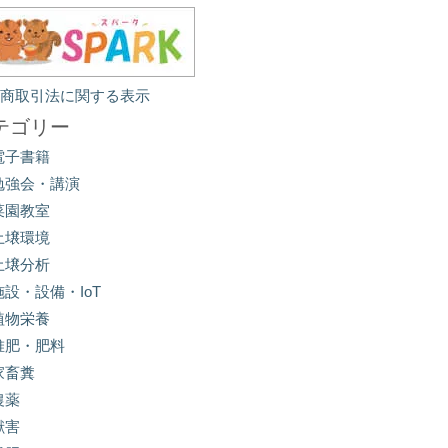
定商取引法に関する表示
テゴリー
電子書籍
勉強会・講演
菜園教室
土壌環境
土壌分析
施設・設備・IoT
植物栄養
堆肥・肥料
家畜糞
農薬
獣害