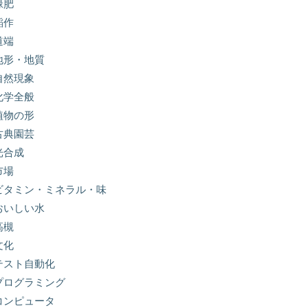
緑肥
稲作
道端
地形・地質
自然現象
化学全般
植物の形
古典園芸
光合成
市場
ビタミン・ミネラル・味
おいしい水
高槻
文化
テスト自動化
プログラミング
コンピュータ