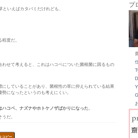
プ
た草といえばカタバミだけれども、
る程度だ。
。
合わせて考えると、これはハコベについた菌根菌に因るもの
T
D
標にしていることがあり、菌根性の草に抑えられている結果
Y
優勢になったというのも考えにくい。
G
はハコベ、ナズナやホトケノザばかりになった
。
そうだ。
をコピー