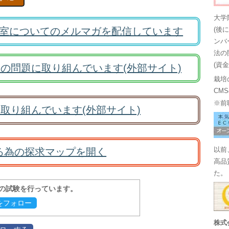
大学
室についてのメルマガを配信しています
(後
ンバ
法の
(資
の問題に取り組んでいます(外部サイト)
栽培
CM
※前
取り組んでいます(外部サイト)
る為の探求マップを開く
以前
高品
た。
報の試験を行っています。
evをフォロー
株式