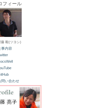
ロフィール
齋藤 毅(ツヨシ)
仕事内容
witter
ocsWell
ouTube
itHub
お問い合わせ