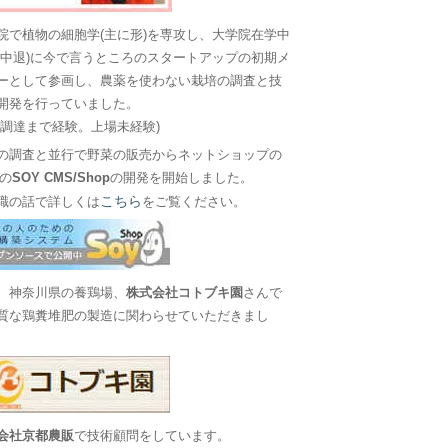
院で植物の細胞学(主に形)を専攻し、大学院在学中
に中退)に今で言うところのスタートアップの初期メ
ーとして参画し、農薬を使わない栽培の調査と技
開発を行っていました。
金調達まで経験。上場未経験)
の調査と並行で野菜の販売からネットショップの
Sの
SOY CMS/Shop
の開発を開始しました。
こちら
職の話で詳しくは
をご覧ください。
、神奈川県の養鶏場、
株式会社コトブキ園
さんで
質な鶏糞堆肥の製造に関わらせていただきまし
会社京都農販
で技術顧問をしています。