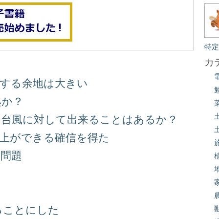
特
カ
善する余地は大きい
処か？
る台風に対して出来ることはあるか？
向上ができる確信を得た
り問題
る
ることにした