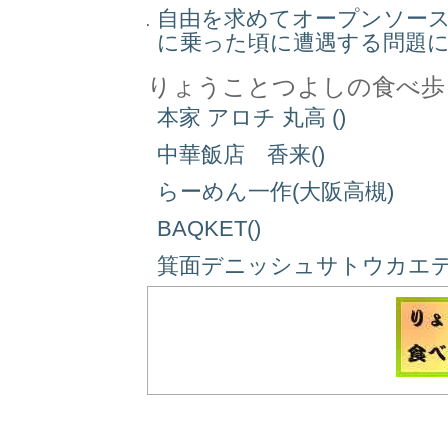
自由を求めてオープンソー
に乗った頃に遭遇する問題
りょうことつよしの食べ歩
本家 アロチ 丸高 ()
中華飯店 香来()
らーめん一作(大阪高槻)
BAQKET()
箕面デニッシュサトウカエデ