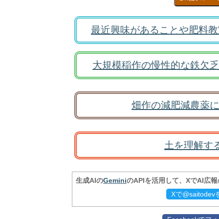
最近興味があることや肥料教
大規模稲作の慢性的な鉄欠乏
畑作の減肥減農薬に
土を理解す
生成AIの
Gemini
のAPIを活用して、XでAI広
Xで@saitod