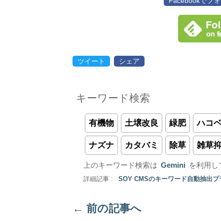
Facebookで
ツイート
シェア
キーワード検索
有機物
土壌改良
緑肥
ハコ
ナズナ
カタバミ
除草
雑草
上のキーワード検索は
Gemini
を利用し
詳細記事 :
SOY CMSのキーワード自動抽出
←
前の記事へ