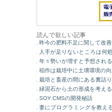
読んで欲しい記事
昨今の肥料不足に関して改
人手が足りないところは何
年々勢いが増すと予想され
稲作は栽培中に土壌環境の
栽培と畜産の間にある糞詰
緑泥石から土の形成を考え
SOY CMSの開発秘話
妻にプログラミングを教え