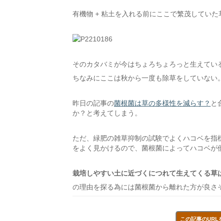
有機物 + 粘土を入れる前にここで繁茂してい
そのカタバミが今はちょろちょろっと生えてい
ちなみにここは秋から一度も除草をしていない
昨日の記事の
菌根菌は草の多様性を減らす？
と
か？と考えてしまう。
ただ、緑肥の雑草抑制の試験でよくハコベを指
をよく見かけるので、菌根菌によってハコベが
栽培しやすい土に近づくにつれて生えてくる草
の理由を探る為には菌根菌から離れた方が良さ
この記事のURL