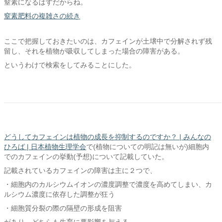
窒素になるはずだからね。
窒素肥料の複雑さの続き
ここで把握しておきたいのは、カフェインが土壌中で分解されず残
留し、それを植物が吸収してしまった場合の障害がある。
というわけで検索をしてみることにした。
どうしてカフェインは植物の成長を抑制するのですか？ | みんなの
ひろば | 日本植物生理学会
で(植物についての明記は無いが)細胞内
でのカフェインの挙動(予想)について記載していた。
記載されているカフェインの障害は主に２つで、
・細胞内のカルシウムイオンの濃度調整で濃度を高めてしまい、カ
ルシウム濃度に依存した調整が狂う
・細胞質分裂の際の隔壁の形成を阻害