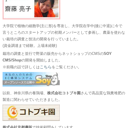
大学院で植物の細胞学(主に形)を専攻し、大学院在学中(後に中退)に今で
言うところのスタートアップの初期メンバーとして参画し、農薬を使わな
い栽培の調査と技法の開発を行っていました。
(資金調達まで経験。上場未経験)
栽培の調査と並行で野菜の販売からネットショップのCMSの
SOY
CMS/Shop
の開発を開始しました。
こちら
※前職の話で詳しくは
をご覧ください。
以前、神奈川県の養鶏場、
株式会社コトブキ園
さんで高品質な鶏糞堆肥の
製造に関わらせていただきました。
株式会社京都農販
で技術顧問をしています。