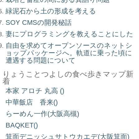
緑泥石から土の形成を考える
SOY CMSの開発秘話
妻にプログラミングを教えることにした
自由を求めてオープンソースのネットシ
ョップパッケージへ。軌道に乗った頃に
遭遇する問題について
りょうことつよしの食べ歩きマップ新
着
本家 アロチ 丸高 ()
中華飯店 香来()
らーめん一作(大阪高槻)
BAQKET()
箕面デニッシュサトウカエデ(大阪箕面)