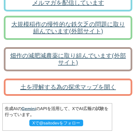
メルマガを配信しています
大規模稲作の慢性的な鉄欠乏の問題に取り
組んでいます(外部サイト)
畑作の減肥減農薬に取り組んでいます(外部
サイト)
土を理解する為の探求マップを開く
生成AIの
Gemini
のAPIを活用して、XでAI広報の試験を
行っています。
Xで@saitodevをフォロー