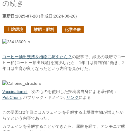
の続き
更新日:
2025-07-28
(作成日:
2024-08-26
)
土壌環境
堆肥・肥料
化学全般
コーヒー抽出残渣を植物に与えたら？
の記事で、緑肥の栽培でコー
ヒー粕(コーヒー抽出残渣)を施肥したら、1年目は抑制的に働き、2
年目は生育が良くなったという内容を見かけた。
Vaccinationist
- 次のものを使用した投稿者自身による著作物：
PubChem
, パブリック・ドメイン,
リンク
による
この要因は2年目にはカフェインを分解する土壌微生物が増えたか
ら？という内容であった。
カフェインを分解することができたら、尿酸を経て、アンモニア態