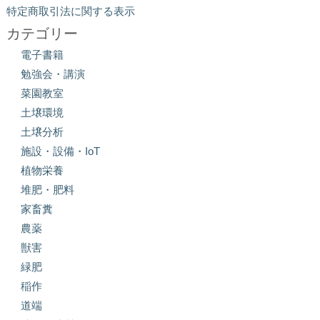
特定商取引法に関する表示
カテゴリー
電子書籍
勉強会・講演
菜園教室
土壌環境
土壌分析
施設・設備・IoT
植物栄養
堆肥・肥料
家畜糞
農薬
獣害
緑肥
稲作
道端