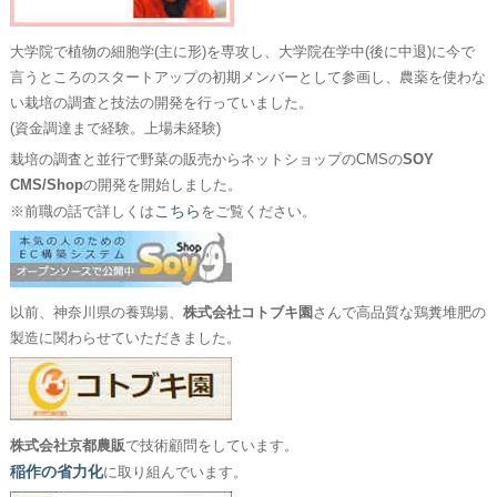
大学院で植物の細胞学(主に形)を専攻し、大学院在学中(後に中退)に今で
言うところのスタートアップの初期メンバーとして参画し、農薬を使わな
い栽培の調査と技法の開発を行っていました。
(資金調達まで経験。上場未経験)
栽培の調査と並行で野菜の販売からネットショップのCMSの
SOY
CMS/Shop
の開発を開始しました。
こちら
※前職の話で詳しくは
をご覧ください。
以前、神奈川県の養鶏場、
株式会社コトブキ園
さんで高品質な鶏糞堆肥の
製造に関わらせていただきました。
株式会社京都農販
で技術顧問をしています。
稲作の省力化
に取り組んでいます。