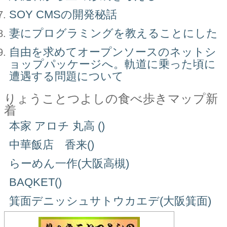
SOY CMSの開発秘話
妻にプログラミングを教えることにした
自由を求めてオープンソースのネットシ
ョップパッケージへ。軌道に乗った頃に
遭遇する問題について
りょうことつよしの食べ歩きマップ新
着
本家 アロチ 丸高 ()
中華飯店 香来()
らーめん一作(大阪高槻)
BAQKET()
箕面デニッシュサトウカエデ(大阪箕面)