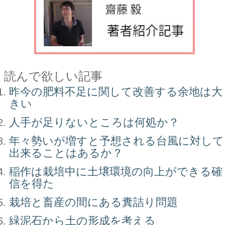
読んで欲しい記事
昨今の肥料不足に関して改善する余地は大
きい
人手が足りないところは何処か？
年々勢いが増すと予想される台風に対して
出来ることはあるか？
稲作は栽培中に土壌環境の向上ができる確
信を得た
栽培と畜産の間にある糞詰り問題
緑泥石から土の形成を考える