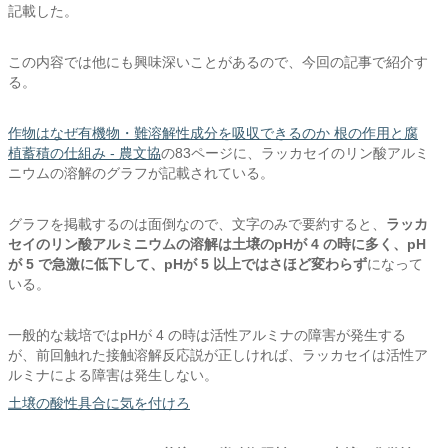
記載した。
この内容では他にも興味深いことがあるので、今回の記事で紹介す
る。
作物はなぜ有機物・難溶解性成分を吸収できるのか 根の作用と腐
植蓄積の仕組み - 農文協
の83ページに、ラッカセイのリン酸アルミ
ニウムの溶解のグラフが記載されている。
グラフを掲載するのは面倒なので、文字のみで要約すると、
ラッカ
セイのリン酸アルミニウムの溶解は土壌のpHが 4 の時に多く、pH
が 5 で急激に低下して、pHが 5 以上ではさほど変わらず
になって
いる。
一般的な栽培ではpHが 4 の時は活性アルミナの障害が発生する
が、前回触れた接触溶解反応説が正しければ、ラッカセイは活性ア
ルミナによる障害は発生しない。
土壌の酸性具合に気を付けろ