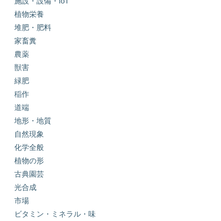
施設・設備・IoT
植物栄養
堆肥・肥料
家畜糞
農薬
獣害
緑肥
稲作
道端
地形・地質
自然現象
化学全般
植物の形
古典園芸
光合成
市場
ビタミン・ミネラル・味