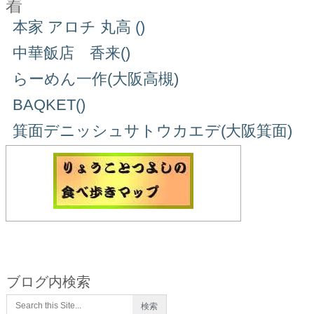
着
本家 アロチ 丸高 ()
中華飯店 香来()
らーめん一作(大阪高槻)
BAQKET()
箕面デニッシュサトウカエデ(大阪箕面)
ブログ内検索