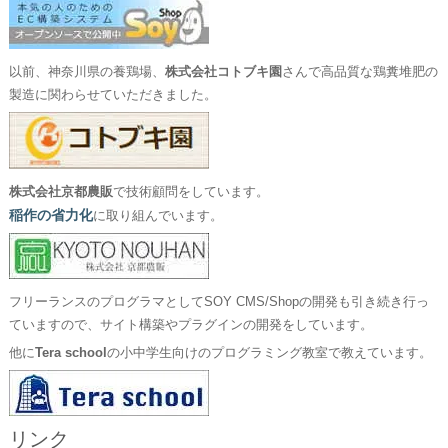
以前、神奈川県の養鶏場、
株式会社コトブキ園
さんで高品質な鶏糞堆肥の
製造に関わらせていただきました。
株式会社京都農販
で技術顧問をしています。
稲作の省力化
に取り組んでいます。
フリーランスのプログラマとしてSOY CMS/Shopの開発も引き続き行っ
ていますので、サイト構築やプラグインの開発をしています。
他に
Tera school
の小中学生向けのプログラミング教室で教えています。
リンク