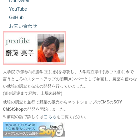
DocsWell
YouTube
GitHub
お問い合わせ
大学院で植物の細胞学(主に形)を専攻し、大学院在学中(後に中退)に今で
言うところのスタートアップの初期メンバーとして参画し、農薬を使わな
い栽培の調査と技法の開発を行っていました。
(資金調達まで経験。上場未経験)
栽培の調査と並行で野菜の販売からネットショップのCMSの
SOY
CMS/Shop
の開発を開始しました。
こちら
※前職の話で詳しくは
をご覧ください。