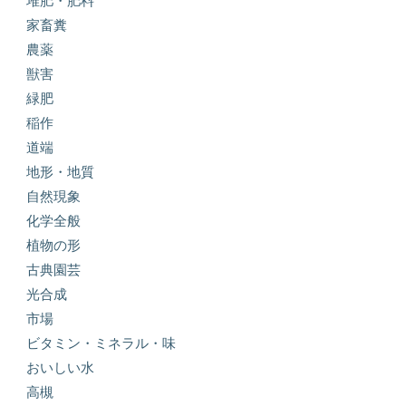
堆肥・肥料
家畜糞
農薬
獣害
緑肥
稲作
道端
地形・地質
自然現象
化学全般
植物の形
古典園芸
光合成
市場
ビタミン・ミネラル・味
おいしい水
高槻