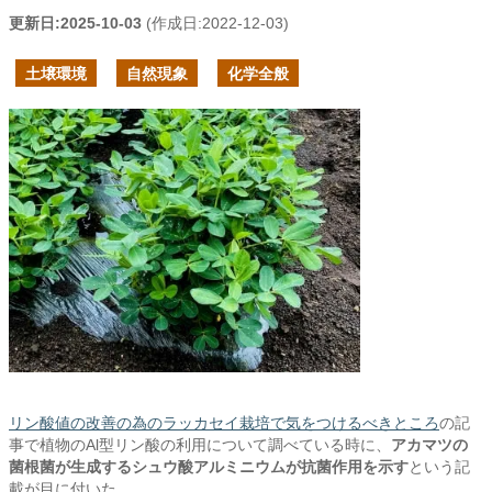
更新日:
2025-10-03
(作成日:
2022-12-03
)
土壌環境
自然現象
化学全般
リン酸値の改善の為のラッカセイ栽培で気をつけるべきところ
の記
事で植物のAl型リン酸の利用について調べている時に、
アカマツの
菌根菌が生成するシュウ酸アルミニウムが抗菌作用を示す
という記
載が目に付いた。