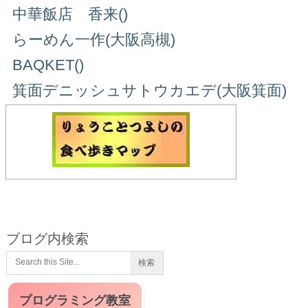
中華飯店 香来()
らーめん一作(大阪高槻)
BAQKET()
箕面デニッシュサトウカエデ(大阪箕面)
ブログ内検索
プログラミング教室