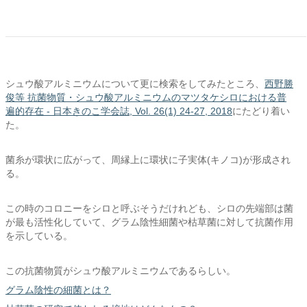
シュウ酸アルミニウムについて更に検索をしてみたところ、
西野勝
俊等 抗菌物質・シュウ酸アルミニウムのマツタケシロにおける普
遍的存在 - 日本きのこ学会誌, Vol. 26(1) 24-27, 2018
にたどり着い
た。
菌糸が環状に広がって、周縁上に環状に子実体(キノコ)が形成され
る。
この時のコロニーをシロと呼ぶそうだけれども、シロの先端部は菌
が最も活性化していて、グラム陰性細菌や枯草菌に対して抗菌作用
を示している。
この抗菌物質がシュウ酸アルミニウムであるらしい。
グラム陰性の細菌とは？