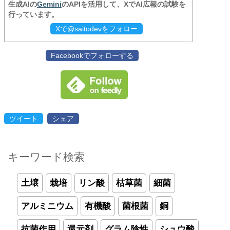
生成AIの
Gemini
のAPIを活用して、XでAI広報の試験を
行っています。
Xで@saitodevをフォロー
Facebookでフォローする
ツイート
シェア
キーワード検索
土壌
栽培
リン酸
枯草菌
細菌
アルミニウム
有機酸
菌根菌
銅
抗菌作用
還元剤
グラム陰性
シュウ酸