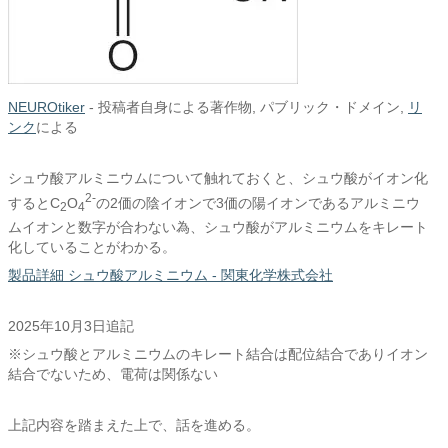
NEUROtiker
-
投稿者自身による著作物
, パブリック・ドメイン,
リ
ンク
による
シュウ酸アルミニウムについて触れておくと、シュウ酸がイオン化
2-
するとC
O
の2価の陰イオンで3価の陽イオンであるアルミニウ
2
4
ムイオンと数字が合わない為、シュウ酸がアルミニウムをキレート
化していることがわかる。
製品詳細 シュウ酸アルミニウム - 関東化学株式会社
2025年10月3日追記
※シュウ酸とアルミニウムのキレート結合は配位結合でありイオン
結合でないため、電荷は関係ない
上記内容を踏まえた上で、話を進める。