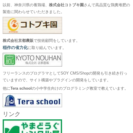
以前、神奈川県の養鶏場、
株式会社コトブキ園
さんで高品質な鶏糞堆肥の
製造に関わらせていただきました。
株式会社京都農販
で技術顧問をしています。
稲作の省力化
に取り組んでいます。
フリーランスのプログラマとしてSOY CMS/Shopの開発も引き続き行っ
ていますので、サイト構築やプラグインの開発をしています。
他に
Tera school
の小中学生向けのプログラミング教室で教えています。
リンク