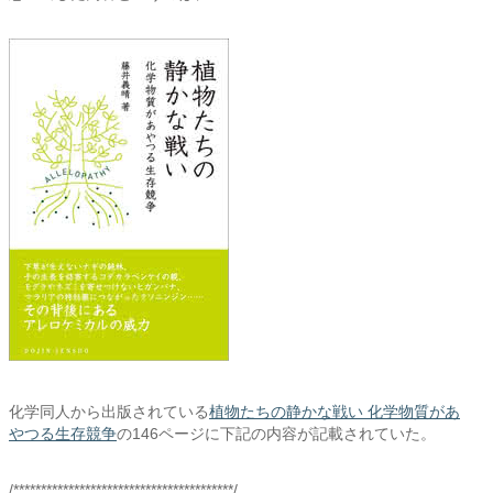
化学同人から出版されている
植物たちの静かな戦い 化学物質があ
やつる生存競争
の146ページに下記の内容が記載されていた。
/****************************************/