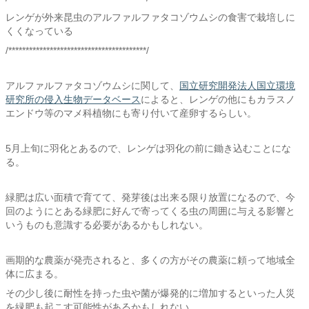
レンゲが外来昆虫のアルファルファタコゾウムシの食害で栽培しに
くくなっている
/****************************************/
アルファルファタコゾウムシに関して、
国立研究開発法人国立環境
研究所の侵入生物データベース
によると、レンゲの他にもカラスノ
エンドウ等のマメ科植物にも寄り付いて産卵するらしい。
5月上旬に羽化とあるので、レンゲは羽化の前に鋤き込むことにな
る。
緑肥は広い面積で育てて、発芽後は出来る限り放置になるので、今
回のようにとある緑肥に好んで寄ってくる虫の周囲に与える影響と
いうものも意識する必要があるかもしれない。
画期的な農薬が発売されると、多くの方がその農薬に頼って地域全
体に広まる。
その少し後に耐性を持った虫や菌が爆発的に増加するといった人災
を緑肥も起こす可能性があるかもしれない。