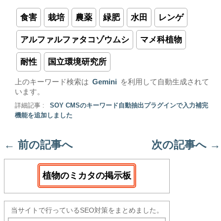
食害
栽培
農薬
緑肥
水田
レンゲ
アルファルファタコゾウムシ
マメ科植物
耐性
国立環境研究所
上のキーワード検索は
Gemini
を利用して自動生成されて
います。
詳細記事 :
SOY CMSのキーワード自動抽出プラグインで入力補完
機能を追加しました
←
前の記事へ
次の記事へ
→
植物のミカタの掲示板
当サイトで行っているSEO対策をまとめました。