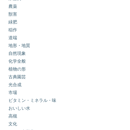
農薬
獣害
緑肥
稲作
道端
地形・地質
自然現象
化学全般
植物の形
古典園芸
光合成
市場
ビタミン・ミネラル・味
おいしい水
高槻
文化