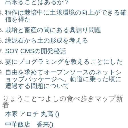
出来ることはあるか？
稲作は栽培中に土壌環境の向上ができる確
信を得た
栽培と畜産の間にある糞詰り問題
緑泥石から土の形成を考える
SOY CMSの開発秘話
妻にプログラミングを教えることにした
自由を求めてオープンソースのネットシ
ョップパッケージへ。軌道に乗った頃に
遭遇する問題について
りょうことつよしの食べ歩きマップ新
着
本家 アロチ 丸高 ()
中華飯店 香来()