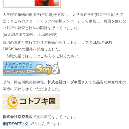
大学院で植物の細胞学(主に形)を専攻し、大学院在学中(後に中退)に今で
言うところのスタートアップの初期メンバーとして参画し、農薬を使わな
い栽培の調査と技法の開発を行っていました。
(資金調達まで経験。上場未経験)
栽培の調査と並行で野菜の販売からネットショップのCMSの
SOY
CMS/Shop
の開発を開始しました。
こちら
※前職の話で詳しくは
をご覧ください。
以前、神奈川県の養鶏場、
株式会社コトブキ園
さんで高品質な鶏糞堆肥の
製造に関わらせていただきました。
株式会社京都農販
で技術顧問をしています。
稲作の省力化
に取り組んでいます。