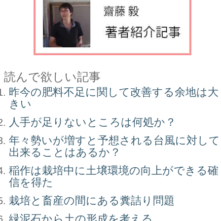
読んで欲しい記事
昨今の肥料不足に関して改善する余地は大
きい
人手が足りないところは何処か？
年々勢いが増すと予想される台風に対して
出来ることはあるか？
稲作は栽培中に土壌環境の向上ができる確
信を得た
栽培と畜産の間にある糞詰り問題
緑泥石から土の形成を考える