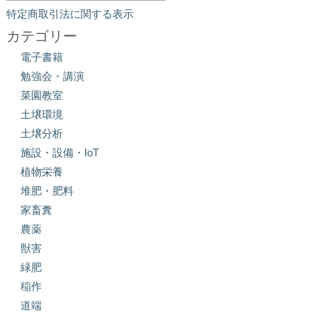
特定商取引法に関する表示
カテゴリー
電子書籍
勉強会・講演
菜園教室
土壌環境
土壌分析
施設・設備・IoT
植物栄養
堆肥・肥料
家畜糞
農薬
獣害
緑肥
稲作
道端