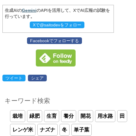
生成AIの
Gemini
のAPIを活用して、XでAI広報の試験を
行っています。
Xで@saitodevをフォロー
Facebookでフォローする
ツイート
シェア
キーワード検索
栽培
緑肥
生育
養分
開花
用水路
田
レンゲ米
ナズナ
冬
単子葉