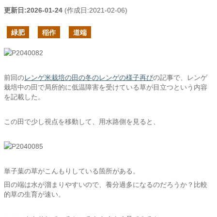
更新日:
2026-01-24
(作成日:
2021-02-06
)
緑肥
稲作
道端
前回の
レンゲ米栽培の田の冬のレンゲの様子再び
の記事で、レンゲ
栽培中の田で局所的に低温障害を受けている草が目立つという内容
を記載した。
この田で少し視点を移動して、用水路側を見ると、
単子葉の草がこんもりしている箇所がある。
田の端は水が溜まりやすいので、養分過多になるのだろうか？比較
的草の生育が速い。