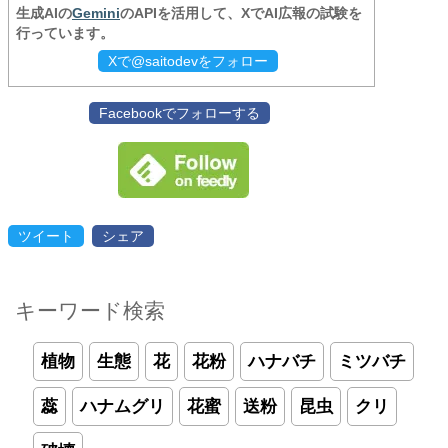
生成AIの
Gemini
のAPIを活用して、XでAI広報の試験を
行っています。
Xで@saitodevをフォロー
Facebookでフォローする
ツイート
シェア
キーワード検索
植物
生態
花
花粉
ハナバチ
ミツバチ
蕊
ハナムグリ
花蜜
送粉
昆虫
クリ