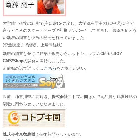
大学院で植物の細胞学(主に形)を専攻し、大学院在学中(後に中退)に今で
言うところのスタートアップの初期メンバーとして参画し、農薬を使わな
い栽培の調査と技法の開発を行っていました。
(資金調達まで経験。上場未経験)
栽培の調査と並行で野菜の販売からネットショップのCMSの
SOY
CMS/Shop
の開発を開始しました。
こちら
※前職の話で詳しくは
をご覧ください。
以前、神奈川県の養鶏場、
株式会社コトブキ園
さんで高品質な鶏糞堆肥の
製造に関わらせていただきました。
株式会社京都農販
で技術顧問をしています。