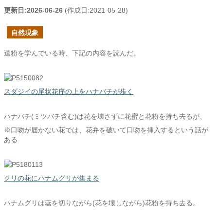
更新日:
2026-06-26
(作成日:
2021-05-28
)
自然現象
送粉を学んでいる時、下記の内容を読んだ。
スダジイの尾状花序の上をハナバチが歩く
ハナバチ(ミツバチ含む)は花を壊さずに花蜜と花粉を持ち去るが、
※口吻が届かない花では、花弁を破いて口吻を挿入するという話が
ある
クリの花にハナムグリが集まる
ハナムグリは蕊を切りながら(花を壊しながら)花粉を持ち去る。