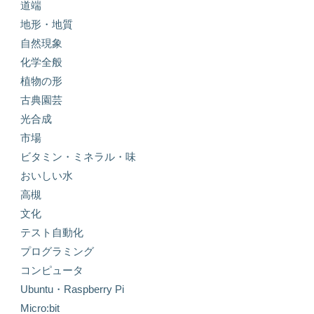
道端
地形・地質
自然現象
化学全般
植物の形
古典園芸
光合成
市場
ビタミン・ミネラル・味
おいしい水
高槻
文化
テスト自動化
プログラミング
コンピュータ
Ubuntu・Raspberry Pi
Micro:bit