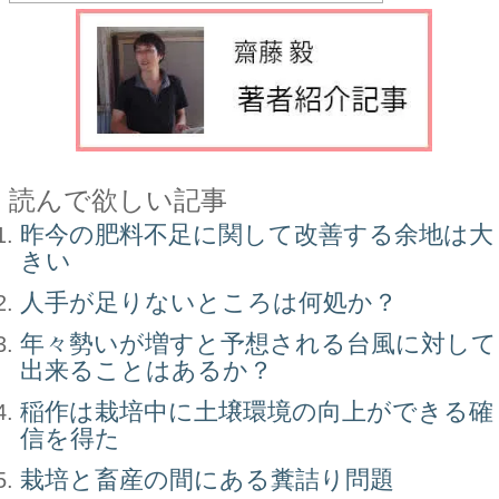
読んで欲しい記事
昨今の肥料不足に関して改善する余地は大
きい
人手が足りないところは何処か？
年々勢いが増すと予想される台風に対して
出来ることはあるか？
稲作は栽培中に土壌環境の向上ができる確
信を得た
栽培と畜産の間にある糞詰り問題