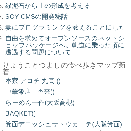
緑泥石から土の形成を考える
SOY CMSの開発秘話
妻にプログラミングを教えることにした
自由を求めてオープンソースのネットシ
ョップパッケージへ。軌道に乗った頃に
遭遇する問題について
りょうことつよしの食べ歩きマップ新
着
本家 アロチ 丸高 ()
中華飯店 香来()
らーめん一作(大阪高槻)
BAQKET()
箕面デニッシュサトウカエデ(大阪箕面)