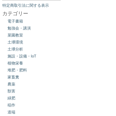
特定商取引法に関する表示
カテゴリー
電子書籍
勉強会・講演
菜園教室
土壌環境
土壌分析
施設・設備・IoT
植物栄養
堆肥・肥料
家畜糞
農薬
獣害
緑肥
稲作
道端