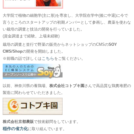
大学院で植物の細胞学(主に形)を専攻し、大学院在学中(後に中退)に今で
言うところのスタートアップの初期メンバーとして参画し、農薬を使わな
い栽培の調査と技法の開発を行っていました。
(資金調達まで経験。上場未経験)
栽培の調査と並行で野菜の販売からネットショップのCMSの
SOY
CMS/Shop
の開発を開始しました。
こちら
※前職の話で詳しくは
をご覧ください。
以前、神奈川県の養鶏場、
株式会社コトブキ園
さんで高品質な鶏糞堆肥の
製造に関わらせていただきました。
株式会社京都農販
で技術顧問をしています。
稲作の省力化
に取り組んでいます。