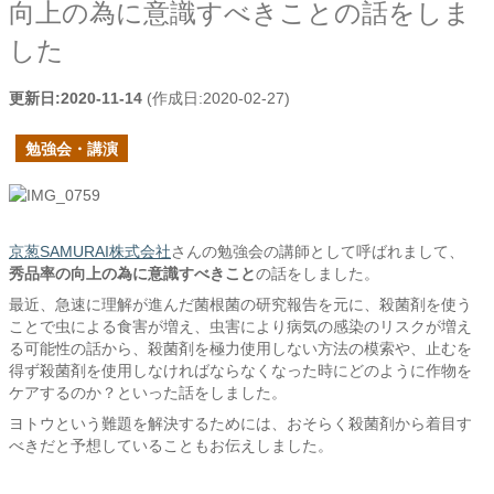
向上の為に意識すべきことの話をしま
した
更新日:
2020-11-14
(作成日:
2020-02-27
)
勉強会・講演
京葱SAMURAI株式会社
さんの勉強会の講師として呼ばれまして、
秀品率の向上の為に意識すべきこと
の話をしました。
最近、急速に理解が進んだ菌根菌の研究報告を元に、殺菌剤を使う
ことで虫による食害が増え、虫害により病気の感染のリスクが増え
る可能性の話から、殺菌剤を極力使用しない方法の模索や、止むを
得ず殺菌剤を使用しなければならなくなった時にどのように作物を
ケアするのか？といった話をしました。
ヨトウという難題を解決するためには、おそらく殺菌剤から着目す
べきだと予想していることもお伝えしました。