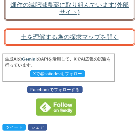
畑作の減肥減農薬に取り組んでいます(外部
サイト)
土を理解する為の探求マップを開く
生成AIの
Gemini
のAPIを活用して、XでAI広報の試験を
行っています。
Xで@saitodevをフォロー
Facebookでフォローする
ツイート
シェア