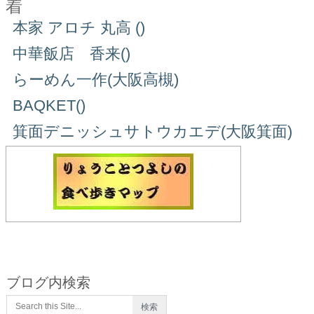
着
本家 アロチ 丸高 ()
中華飯店 香来()
らーめん一作(大阪高槻)
BAQKET()
箕面デニッシュサトウカエデ(大阪箕面)
ブログ内検索