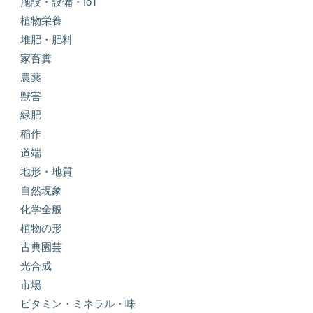
施設・設備・IoT
植物栄養
堆肥・肥料
家畜糞
農薬
獣害
緑肥
稲作
道端
地形・地質
自然現象
化学全般
植物の形
古典園芸
光合成
市場
ビタミン・ミネラル・味