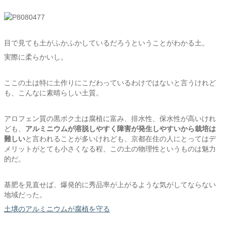
目で見ても土がふかふかしているだろうということがわかる土。
実際に柔らかいし。
ここの土は特に土作りにこだわっているわけではないと言うけれど
も、こんなに素晴らしい土質。
アロフェン質の黒ボク土は腐植に富み、排水性、保水性が高いけれ
ども、
アルミニウムが溶脱しやすく障害が発生しやすいから栽培は
難しい
と言われることが多いけれども、京都在住の人にとってはデ
メリットがとても小さくなる程、この土の物理性というものは魅力
的だ。
基肥を見直せば、爆発的に秀品率が上がるような気がしてならない
地域だった。
土壌のアルミニウムが腐植を守る