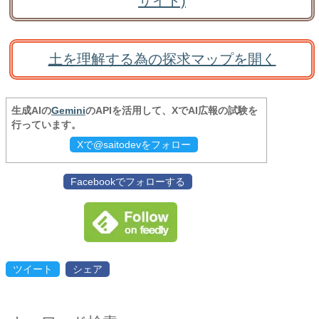
サイト)
土を理解する為の探求マップを開く
生成AIの
Gemini
のAPIを活用して、XでAI広報の試験を
行っています。
Xで@saitodevをフォロー
Facebookでフォローする
ツイート
シェア