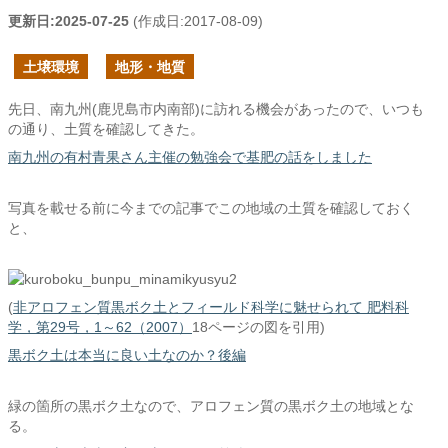
更新日:
2025-07-25
(作成日:
2017-08-09
)
土壌環境
地形・地質
先日、南九州(鹿児島市内南部)に訪れる機会があったので、いつも
の通り、土質を確認してきた。
南九州の有村青果さん主催の勉強会で基肥の話をしました
写真を載せる前に今までの記事でこの地域の土質を確認しておく
と、
(
非アロフェン質黒ボク土とフィールド科学に魅せられて 肥料科
学，第29号，1～62（2007）
18ページの図を引用)
黒ボク土は本当に良い土なのか？後編
緑の箇所の黒ボク土なので、アロフェン質の黒ボク土の地域とな
る。