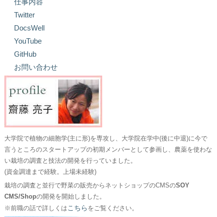
仕事内容
Twitter
DocsWell
YouTube
GitHub
お問い合わせ
大学院で植物の細胞学(主に形)を専攻し、大学院在学中(後に中退)に今で
言うところのスタートアップの初期メンバーとして参画し、農薬を使わな
い栽培の調査と技法の開発を行っていました。
(資金調達まで経験。上場未経験)
栽培の調査と並行で野菜の販売からネットショップのCMSの
SOY
CMS/Shop
の開発を開始しました。
こちら
※前職の話で詳しくは
をご覧ください。