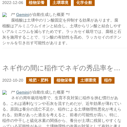
2022-12-06
植物栄養
土壌環境
化学全般
/**
Gemini
が自動生成した概要 **/
腐植酸は土壌中のリン酸固定を抑制する効果があります。腐
植酸はアルミニウムイオンと結合し、土壌からリン酸と結合しやす
いアルミニウムを減らすためです。ラッカセイ栽培では、腐植と石
灰を施用することで、リン酸の有効性を高め、ラッカセイのポテン
シャルを引き出す可能性があります。
ネギ作の間に稲作でネギの秀品率を上げるつもりが…
2022-10-20
堆肥・肥料
植物栄養
土壌環境
稲作
/**
Gemini
が自動生成した概要 **/
ネギの周年栽培地帯で、生育不良対策に稲作を挟む慣行があ
る。これは過剰なリンや石灰を流すためだが、近年効果が薄れてい
る。原因は養分の流亡不足か、稲作による土壌物理性悪化が考えら
れる。効果があった過去を考えると、前者の可能性が高い。特に、
稲作の中干しと硫化水素の関係から、養分が土壌に残留しやすくな
っている可能性があり、土壌物理性の改善が対策として有効と考え