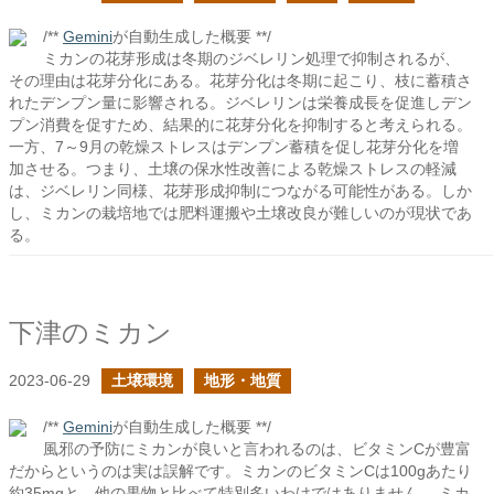
/**
Gemini
が自動生成した概要 **/
ミカンの花芽形成は冬期のジベレリン処理で抑制されるが、
その理由は花芽分化にある。花芽分化は冬期に起こり、枝に蓄積さ
れたデンプン量に影響される。ジベレリンは栄養成長を促進しデン
プン消費を促すため、結果的に花芽分化を抑制すると考えられる。
一方、7～9月の乾燥ストレスはデンプン蓄積を促し花芽分化を増
加させる。つまり、土壌の保水性改善による乾燥ストレスの軽減
は、ジベレリン同様、花芽形成抑制につながる可能性がある。しか
し、ミカンの栽培地では肥料運搬や土壌改良が難しいのが現状であ
る。
下津のミカン
2023-06-29
土壌環境
地形・地質
/**
Gemini
が自動生成した概要 **/
風邪の予防にミカンが良いと言われるのは、ビタミンCが豊富
だからというのは実は誤解です。ミカンのビタミンCは100gあたり
約35mgと、他の果物と比べて特別多いわけではありません。 ミカ