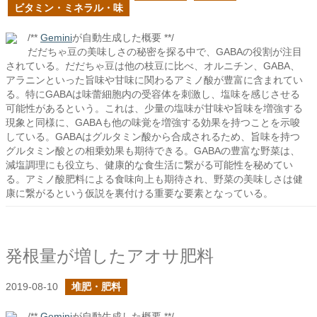
ビタミン・ミネラル・味
/**
Gemini
が自動生成した概要 **/
だだちゃ豆の美味しさの秘密を探る中で、GABAの役割が注目
されている。だだちゃ豆は他の枝豆に比べ、オルニチン、GABA、
アラニンといった旨味や甘味に関わるアミノ酸が豊富に含まれてい
る。特にGABAは味蕾細胞内の受容体を刺激し、塩味を感じさせる
可能性があるという。これは、少量の塩味が甘味や旨味を増強する
現象と同様に、GABAも他の味覚を増強する効果を持つことを示唆
している。GABAはグルタミン酸から合成されるため、旨味を持つ
グルタミン酸との相乗効果も期待できる。GABAの豊富な野菜は、
減塩調理にも役立ち、健康的な食生活に繋がる可能性を秘めてい
る。アミノ酸肥料による食味向上も期待され、野菜の美味しさは健
康に繋がるという仮説を裏付ける重要な要素となっている。
発根量が増したアオサ肥料
2019-08-10
堆肥・肥料
/**
Gemini
が自動生成した概要 **/