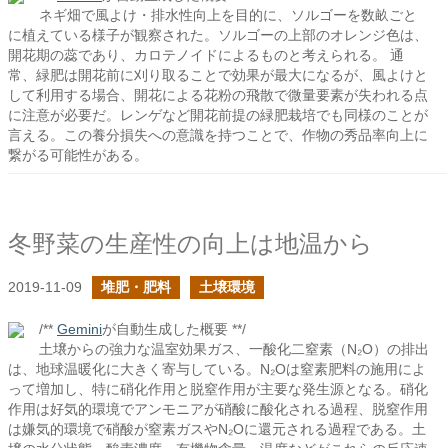
ネギ畑で風よけ・排水性向上を目的に、ソルゴーを数畝ごと
に植えている様子が観察された。ソルゴーの上部のオレンジ色は、
開花期の蕊であり、カロテノイドによるものと考えられる。 通
常、緑肥は開花前に刈り取ることで効果が最大になるが、風よけと
して利用する場合、開花による花粉の飛散で微量要素が失われる点
に注意が必要だ。レンゲなど開花前提の緑肥栽培でも同様のことが
言える。この養分損失への意識を持つことで、作物の秀品率向上に
繋がる可能性がある。
冬野菜の生産性の向上は地温から
2019-11-09
堆肥・肥料
土壌環境
/**
Gemini
が自動生成した概要 **/
土壌からの強力な温室効果ガス、一酸化二窒素（N₂O）の排出
は、地球温暖化に大きく寄与している。N₂Oは窒素肥料の施用によ
って増加し、特に硝化作用と脱窒作用が主要な発生源となる。硝化
作用は好気的環境でアンモニアが硝酸に酸化される過程、脱窒作用
は嫌気的環境で硝酸が窒素ガスやN₂Oに還元される過程である。土