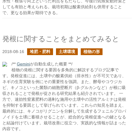
水性・根張り向上といった利点をもたらし、今後の気候変動対策と
しても有効と考えられる。栽培初期は酸素供給剤も併用すること
で、更なる効果が期待できる。
発根に関することをまとめてみると
2018-08-16
堆肥・肥料
土壌環境
植物の形
/**
Gemini
が自動生成した概要 **/
植物の発根に関する要因を多角的に解説するブログ記事で
す。発根促進には、土壌中の酸素供給（排水性）が不可欠であり、
ネギの生育実験を例にその重要性を強調。また、酵母やコウジカ
ビ、キノコといった菌類の細胞壁断片（β-グルカンなど）が根に吸
収されることで発根が促される研究結果も紹介されています。 一
方で、速効性窒素肥料の過剰な施用や土壌中の活性アルミナは発根
を抑制する要因として挙げられています。これらの知見を踏まえ、
最終的には、キノコがリグニンを分解して生成するフェニルプロパ
ノイドを土壌に蓄積させることが、総合的な発根促進への鍵となる
と結論付けています。栽培改善に役立つ、実践的な情報が詰まった
内容です。