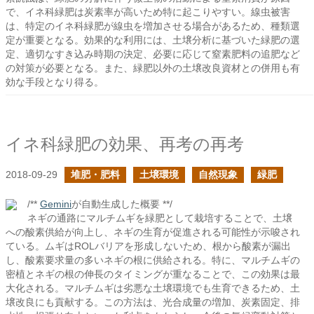
で、イネ科緑肥は炭素率が高いため特に起こりやすい。線虫被害
は、特定のイネ科緑肥が線虫を増加させる場合があるため、種類選
定が重要となる。効果的な利用には、土壌分析に基づいた緑肥の選
定、適切なすき込み時期の決定、必要に応じて窒素肥料の追肥など
の対策が必要となる。また、緑肥以外の土壌改良資材との併用も有
効な手段となり得る。
イネ科緑肥の効果、再考の再考
2018-09-29
堆肥・肥料
土壌環境
自然現象
緑肥
/**
Gemini
が自動生成した概要 **/
ネギの通路にマルチムギを緑肥として栽培することで、土壌
への酸素供給が向上し、ネギの生育が促進される可能性が示唆され
ている。ムギはROLバリアを形成しないため、根から酸素が漏出
し、酸素要求量の多いネギの根に供給される。特に、マルチムギの
密植とネギの根の伸長のタイミングが重なることで、この効果は最
大化される。マルチムギは劣悪な土壌環境でも生育できるため、土
壌改良にも貢献する。この方法は、光合成量の増加、炭素固定、排