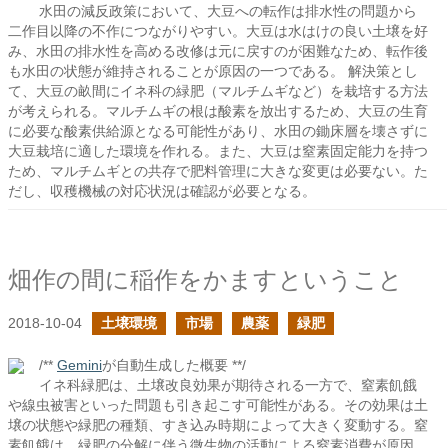
水田の減反政策において、大豆への転作は排水性の問題から
二作目以降の不作につながりやすい。大豆は水はけの良い土壌を好
み、水田の排水性を高める改修は元に戻すのが困難なため、転作後
も水田の状態が維持されることが原因の一つである。 解決策とし
て、大豆の畝間にイネ科の緑肥（マルチムギなど）を栽培する方法
が考えられる。マルチムギの根は酸素を放出するため、大豆の生育
に必要な酸素供給源となる可能性があり、水田の鋤床層を壊さずに
大豆栽培に適した環境を作れる。また、大豆は窒素固定能力を持つ
ため、マルチムギとの共存で肥料管理に大きな変更は必要ない。た
だし、収穫機械の対応状況は確認が必要となる。
畑作の間に稲作をかますということ
2018-10-04
土壌環境
市場
農薬
緑肥
/**
Gemini
が自動生成した概要 **/
イネ科緑肥は、土壌改良効果が期待される一方で、窒素飢餓
や線虫被害といった問題も引き起こす可能性がある。その効果は土
壌の状態や緑肥の種類、すき込み時期によって大きく変動する。窒
素飢餓は、緑肥の分解に伴う微生物の活動による窒素消費が原因