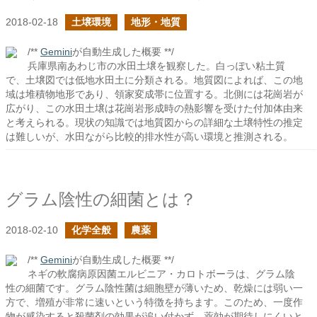
2018-02-18
土壌環境
地形・地質
/**
Gemini
が自動生成した概要 **/
兵庫県南あわじ市の水田土壌を観察した。白っぽい粘土質
で、土壌図では低地水田土に分類される。地質図によれば、この地
域は堆積物地形であり、領家変成帯に位置する。北側には花崗岩が
広がり、この水田土壌は花崗岩形成時の熱影響を受けた付加体由来
と考えられる。現状の知識では地質図からの詳細な土壌特性の推定
は難しいが、水田ながら比較的排水性が高い環境と推測される。
グラム陰性の細菌とは？
2018-02-10
化学全般
農薬
/**
Gemini
が自動生成した概要 **/
ネギの軟腐病原因菌エルビニア・カロトボーラは、グラム陰
性の細菌です。グラム陰性菌は細胞壁が薄いため、乾燥には弱い一
方で、増殖が非常に速いという特徴を持ちます。このため、一度作
物が感染すると殺菌剤の効果が追い付かず、薬効が期待しにくいと