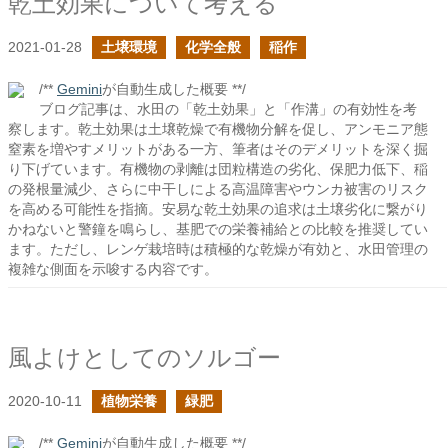
乾土効果について考える
2021-01-28
土壌環境
化学全般
稲作
/**
Gemini
が自動生成した概要 **/
ブログ記事は、水田の「乾土効果」と「作溝」の有効性を考
察します。乾土効果は土壌乾燥で有機物分解を促し、アンモニア態
窒素を増やすメリットがある一方、筆者はそのデメリットを深く掘
り下げています。有機物の剥離は団粒構造の劣化、保肥力低下、稲
の発根量減少、さらに中干しによる高温障害やウンカ被害のリスク
を高める可能性を指摘。安易な乾土効果の追求は土壌劣化に繋がり
かねないと警鐘を鳴らし、基肥での栄養補給との比較を推奨してい
ます。ただし、レンゲ栽培時は積極的な乾燥が有効と、水田管理の
複雑な側面を示唆する内容です。
風よけとしてのソルゴー
2020-10-11
植物栄養
緑肥
/**
Gemini
が自動生成した概要 **/