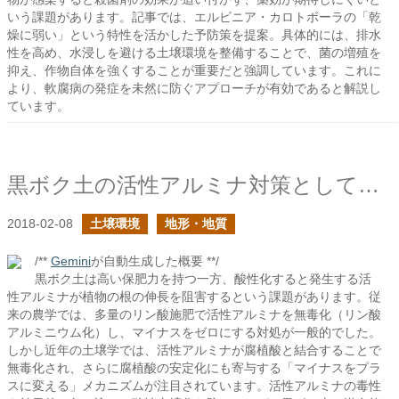
いう課題があります。記事では、エルビニア・カロトボーラの「乾
燥に弱い」という特性を活かした予防策を提案。具体的には、排水
性を高め、水浸しを避ける土壌環境を整備することで、菌の増殖を
抑え、作物自体を強くすることが重要だと強調しています。これに
より、軟腐病の発症を未然に防ぐアプローチが有効であると解説し
ています。
黒ボク土の活性アルミナ対策としてのリン酸施肥
2018-02-08
土壌環境
地形・地質
/**
Gemini
が自動生成した概要 **/
黒ボク土は高い保肥力を持つ一方、酸性化すると発生する活
性アルミナが植物の根の伸長を阻害するという課題があります。従
来の農学では、多量のリン酸施肥で活性アルミナを無毒化（リン酸
アルミニウム化）し、マイナスをゼロにする対処が一般的でした。
しかし近年の土壌学では、活性アルミナが腐植酸と結合することで
無毒化され、さらに腐植酸の安定化にも寄与する「マイナスをプラ
スに変える」メカニズムが注目されています。活性アルミナの毒性