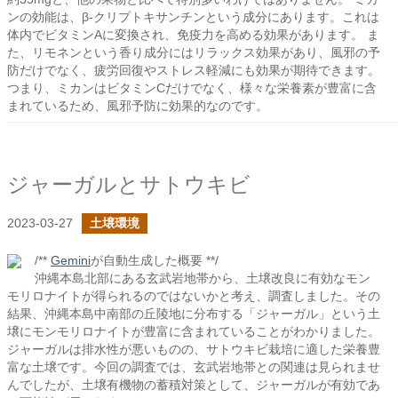
ンの効能は、β-クリプトキサンチンという成分にあります。これは
体内でビタミンAに変換され、免疫力を高める効果があります。 ま
た、リモネンという香り成分にはリラックス効果があり、風邪の予
防だけでなく、疲労回復やストレス軽減にも効果が期待できます。
つまり、ミカンはビタミンCだけでなく、様々な栄養素が豊富に含
まれているため、風邪予防に効果的なのです。
ジャーガルとサトウキビ
2023-03-27
土壌環境
/**
Gemini
が自動生成した概要 **/
沖縄本島北部にある玄武岩地帯から、土壌改良に有効なモン
モリロナイトが得られるのではないかと考え、調査しました。その
結果、沖縄本島中南部の丘陵地に分布する「ジャーガル」という土
壌にモンモリロナイトが豊富に含まれていることがわかりました。
ジャーガルは排水性が悪いものの、サトウキビ栽培に適した栄養豊
富な土壌です。今回の調査では、玄武岩地帯との関連は見られませ
んでしたが、土壌有機物の蓄積対策として、ジャーガルが有効であ