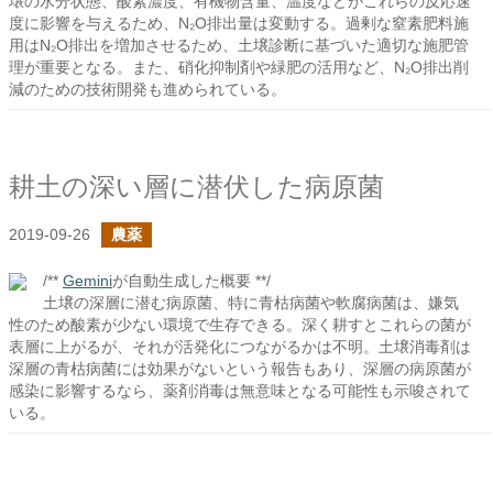
壌の水分状態、酸素濃度、有機物含量、温度などがこれらの反応速
度に影響を与えるため、N₂O排出量は変動する。過剰な窒素肥料施
用はN₂O排出を増加させるため、土壌診断に基づいた適切な施肥管
理が重要となる。また、硝化抑制剤や緑肥の活用など、N₂O排出削
減のための技術開発も進められている。
耕土の深い層に潜伏した病原菌
2019-09-26
農薬
/**
Gemini
が自動生成した概要 **/
土壌の深層に潜む病原菌、特に青枯病菌や軟腐病菌は、嫌気
性のため酸素が少ない環境で生存できる。深く耕すとこれらの菌が
表層に上がるが、それが活発化につながるかは不明。土壌消毒剤は
深層の青枯病菌には効果がないという報告もあり、深層の病原菌が
感染に影響するなら、薬剤消毒は無意味となる可能性も示唆されて
いる。