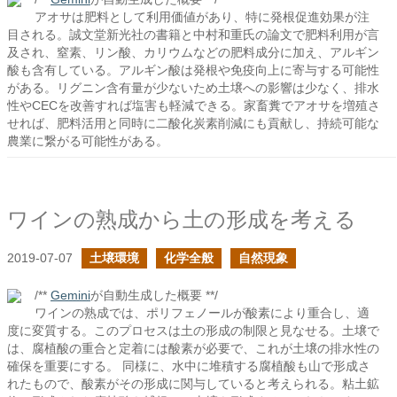
アオサは肥料として利用価値があり、特に発根促進効果が注
目される。誠文堂新光社の書籍と中村和重氏の論文で肥料利用が言
及され、窒素、リン酸、カリウムなどの肥料成分に加え、アルギン
酸も含有している。アルギン酸は発根や免疫向上に寄与する可能性
がある。リグニン含有量が少ないため土壌への影響は少なく、排水
性やCECを改善すれば塩害も軽減できる。家畜糞でアオサを増殖さ
せれば、肥料活用と同時に二酸化炭素削減にも貢献し、持続可能な
農業に繋がる可能性がある。
ワインの熟成から土の形成を考える
2019-07-07
土壌環境
化学全般
自然現象
/**
Gemini
が自動生成した概要 **/
ワインの熟成では、ポリフェノールが酸素により重合し、適
度に変質する。このプロセスは土の形成の制限と見なせる。土壌で
は、腐植酸の重合と定着には酸素が必要で、これが土壌の排水性の
確保を重要にする。 同様に、水中に堆積する腐植酸も山で形成さ
れたもので、酸素がその形成に関与していると考えられる。粘土鉱