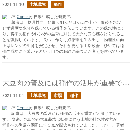
2021-11-10
土壌環境
稲作
/**
Gemini
が自動生成した概要 **/
著者は、物理性向上に取り組んだ田んぼの土が、雨後も水没
せず適度な水分を保っている様子を伝えています。この保水性によ
り、将来の稲作やレンゲの生育に対して大きな安心感を得られるこ
とを強調しています。良い土作りは好循環を生み出し、物理性の向
上はレンゲの生育を安定させ、それが更なる土壌改善、ひいては稲
作の成功にも繋がるという自身の経験に基づいた考えを述べていま
す。
大豆肉の普及には稲作の活用が重要であるはずだ
2021-11-04
土壌環境
市場
稲作
/**
Gemini
が自動生成した概要 **/
記事は、大豆肉の普及には稲作の活用が重要だと論じていま
す。 従来、水田での大豆栽培は転作に伴う土壌の排水性改善が、
稲作への復帰を困難にする点が懸念されていました。しかし、著者