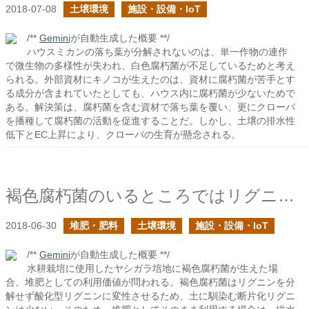
2018-07-08
土壌環境
施設・設備・IoT
/**
Gemini
が自動生成した概要 **/
ハウスミカンの落ち葉が分解されないのは、単一作物の連作
で微生物の多様性が失われ、白色腐朽菌が不足しているためと考え
られる。外部資材にキノコが生えたのは、資材に腐朽菌が苦手とす
る成分が含まれていたとしても、ハウス内に腐朽菌が少ないためで
ある。解決策は、腐朽菌を含む資材で落ち葉を覆い、更にクローバ
を播種して腐朽菌の活動を促進することだ。しかし、土壌の排水性
低下とEC上昇により、クローバの生育が懸念される。
褐色腐朽菌のいるところではリグニンはどうなるか？
2018-06-30
堆肥・肥料
土壌環境
施設・設備・IoT
/**
Gemini
が自動生成した概要 **/
水耕栽培に使用したヤシガラ培地に褐色腐朽菌が生えた場
合、堆肥としての利用価値が問われる。褐色腐朽菌はリグニンを分
解せず酸化型リグニンに変性させるため、土に馴染む断片化リグニ