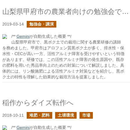
山梨県甲府市の農業者向けの勉強会で黒ボク土での栽培の話をしました
2019-03-14
勉強会・講演
/**
Gemini
が自動生成した概要 **/
山梨県甲府市で、黒ボク土での栽培に関する農業研修の講師
を務めました。甲府市はアロフェン質黒ボク土が多く、排水性・保
水性・CECが高い一方、活性アルミナ障害を受けやすいという特徴
があります。研修では、この活性アルミナ障害の発生原因や、既存
の肥料を用いた秀品率向上のための対策について解説しました。具
体的には、リン酸施肥による活性アルミナ対策などを紹介し、黒ボ
ク土の特性を理解した効果的な栽培方法を提案しました。
稲作からダイズ転作へ
2018-10-11
堆肥・肥料
土壌環境
市場
/**
Gemini
が自動生成した概要 **/