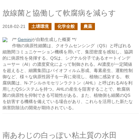
放線菌と協働して軟腐病を減らす
2018-02-21
土壌環境
化学全般
農薬
/**
Gemini
が自動生成した概要 **/
作物の病原性細菌は、クオラムセンシング（QS）と呼ばれる
細胞間コミュニケーション機構を用いて、集団密度を感知し、協調
的に病原性を発揮する。QSは、シグナル分子であるオートインデ
ューサー（AI）の濃度変化によって制御される。AI濃度が一定閾値
を超えると、細菌集団はバイオフィルム形成、毒素産生、運動性制
御など、様々な病原性因子を一斉に発現し、植物に感染する。 軟
腐病菌は、N-アシルホモセリンラクトン（AHL）と呼ばれるAIを利
用したQSシステムを持つ。AHLの産生を阻害することで、軟腐病
菌の病原性を抑制できる可能性がある。また、植物側も細菌のQS
を妨害する機構を備えている場合があり、これらを活用した新たな
病害防除法の開発が期待されている。
南あわじの白っぽい粘土質の水田