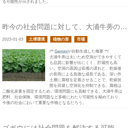
る可能性が示されました。
昨今の社会問題に対して、大浦牛蒡の持つ可能性に期待するの続き
2023-01-03
土壌環境
植物の形
市場
/**
Gemini
が自動生成した概要 **/
大浦牛蒡は太いため空洞ができやすくて
も品質に影響が出にくく、貯蔵性も高
い。空洞の原因は収穫の遅れと、乾燥後
の長雨による急激な成長である。深い作
土層に腐植を定着させることで、乾燥状
態を回避し空洞化を抑制できる。腐植は
二酸化炭素を固定するため、環境問題にも貢献できる。大浦牛蒡は
肥料、社会保険、環境問題など多岐にわたり可能性を秘めており、
今後の社会において重要な作物となるだろう。
ゴボウには社会問題を解決する可能性を秘めていると信じている