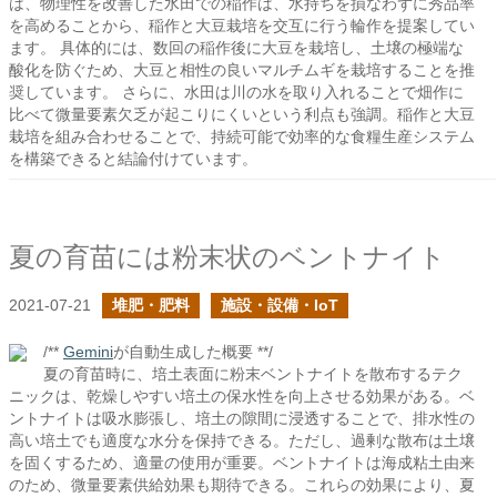
は、物理性を改善した水田での稲作は、水持ちを損なわずに秀品率
を高めることから、稲作と大豆栽培を交互に行う輪作を提案してい
ます。 具体的には、数回の稲作後に大豆を栽培し、土壌の極端な
酸化を防ぐため、大豆と相性の良いマルチムギを栽培することを推
奨しています。 さらに、水田は川の水を取り入れることで畑作に
比べて微量要素欠乏が起こりにくいという利点も強調。稲作と大豆
栽培を組み合わせることで、持続可能で効率的な食糧生産システム
を構築できると結論付けています。
夏の育苗には粉末状のベントナイト
2021-07-21
堆肥・肥料
施設・設備・IoT
/**
Gemini
が自動生成した概要 **/
夏の育苗時に、培土表面に粉末ベントナイトを散布するテク
ニックは、乾燥しやすい培土の保水性を向上させる効果がある。ベ
ントナイトは吸水膨張し、培土の隙間に浸透することで、排水性の
高い培土でも適度な水分を保持できる。ただし、過剰な散布は土壌
を固くするため、適量の使用が重要。ベントナイトは海成粘土由来
のため、微量要素供給効果も期待できる。これらの効果により、夏