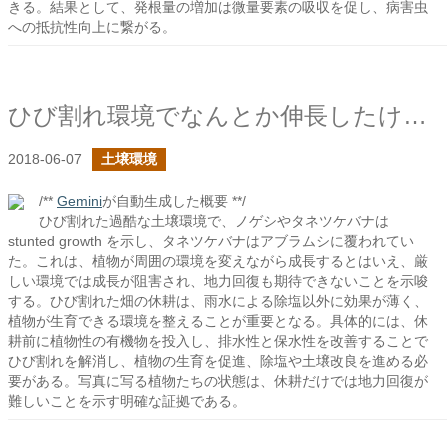
きる。結果として、発根量の増加は微量要素の吸収を促し、病害虫
への抵抗性向上に繋がる。
ひび割れ環境でなんとか伸長したけれど
2018-06-07
土壌環境
/**
Gemini
が自動生成した概要 **/
ひび割れた過酷な土壌環境で、ノゲシやタネツケバナは
stunted growth を示し、タネツケバナはアブラムシに覆われてい
た。これは、植物が周囲の環境を変えながら成長するとはいえ、厳
しい環境では成長が阻害され、地力回復も期待できないことを示唆
する。ひび割れた畑の休耕は、雨水による除塩以外に効果が薄く、
植物が生育できる環境を整えることが重要となる。具体的には、休
耕前に植物性の有機物を投入し、排水性と保水性を改善することで
ひび割れを解消し、植物の生育を促進、除塩や土壌改良を進める必
要がある。写真に写る植物たちの状態は、休耕だけでは地力回復が
難しいことを示す明確な証拠である。