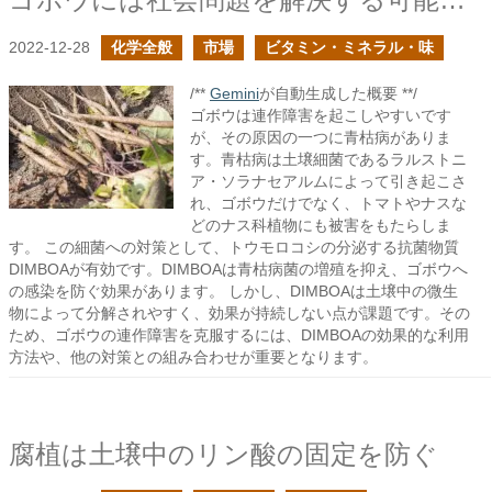
2022-12-28
化学全般
市場
ビタミン・ミネラル・味
/**
Gemini
が自動生成した概要 **/
ゴボウは連作障害を起こしやすいです
が、その原因の一つに青枯病がありま
す。青枯病は土壌細菌であるラルストニ
ア・ソラナセアルムによって引き起こさ
れ、ゴボウだけでなく、トマトやナスな
どのナス科植物にも被害をもたらしま
す。 この細菌への対策として、トウモロコシの分泌する抗菌物質
DIMBOAが有効です。DIMBOAは青枯病菌の増殖を抑え、ゴボウへ
の感染を防ぐ効果があります。 しかし、DIMBOAは土壌中の微生
物によって分解されやすく、効果が持続しない点が課題です。その
ため、ゴボウの連作障害を克服するには、DIMBOAの効果的な利用
方法や、他の対策との組み合わせが重要となります。
腐植は土壌中のリン酸の固定を防ぐ