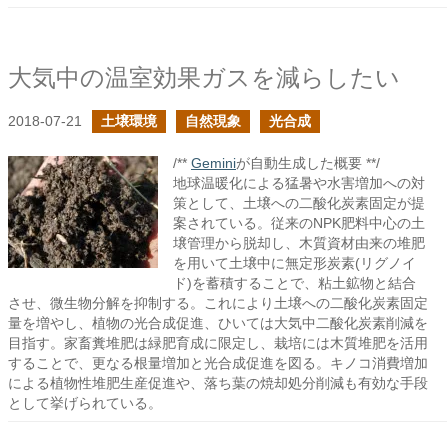
大気中の温室効果ガスを減らしたい
2018-07-21
土壌環境
自然現象
光合成
/**
Gemini
が自動生成した概要 **/
地球温暖化による猛暑や水害増加への対
策として、土壌への二酸化炭素固定が提
案されている。従来のNPK肥料中心の土
壌管理から脱却し、木質資材由来の堆肥
を用いて土壌中に無定形炭素(リグノイ
ド)を蓄積することで、粘土鉱物と結合
させ、微生物分解を抑制する。これにより土壌への二酸化炭素固定
量を増やし、植物の光合成促進、ひいては大気中二酸化炭素削減を
目指す。家畜糞堆肥は緑肥育成に限定し、栽培には木質堆肥を活用
することで、更なる根量増加と光合成促進を図る。キノコ消費増加
による植物性堆肥生産促進や、落ち葉の焼却処分削減も有効な手段
として挙げられている。