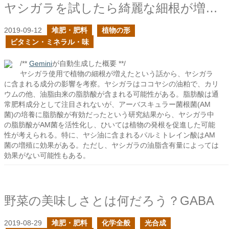
ヤシガラを試したら綺麗な細根が増えたらしい
2019-09-12
堆肥・肥料
植物の形
ビタミン・ミネラル・味
/**
Gemini
が自動生成した概要 **/
ヤシガラ使用で植物の細根が増えたという話から、ヤシガラ
に含まれる成分の影響を考察。ヤシガラはココヤシの油粕で、カリ
ウムの他、油脂由来の脂肪酸が含まれる可能性がある。脂肪酸は通
常肥料成分として注目されないが、アーバスキュラー菌根菌(AM
菌)の培養に脂肪酸が有効だったという研究結果から、ヤシガラ中
の脂肪酸がAM菌を活性化し、ひいては植物の発根を促進した可能
性が考えられる。特に、ヤシ油に含まれるパルミトレイン酸はAM
菌の増殖に効果がある。ただし、ヤシガラの油脂含有量によっては
効果がない可能性もある。
野菜の美味しさとは何だろう？GABA
2019-08-29
堆肥・肥料
化学全般
光合成