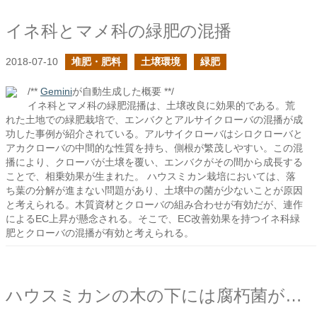
イネ科とマメ科の緑肥の混播
2018-07-10
堆肥・肥料
土壌環境
緑肥
/**
Gemini
が自動生成した概要 **/
イネ科とマメ科の緑肥混播は、土壌改良に効果的である。荒
れた土地での緑肥栽培で、エンバクとアルサイクローバの混播が成
功した事例が紹介されている。アルサイクローバはシロクローバと
アカクローバの中間的な性質を持ち、側根が繁茂しやすい。この混
播により、クローバが土壌を覆い、エンバクがその間から成長する
ことで、相乗効果が生まれた。 ハウスミカン栽培においては、落
ち葉の分解が進まない問題があり、土壌中の菌が少ないことが原因
と考えられる。木質資材とクローバの組み合わせが有効だが、連作
によるEC上昇が懸念される。そこで、EC改善効果を持つイネ科緑
肥とクローバの混播が有効と考えられる。
ハウスミカンの木の下には腐朽菌がいないのか？