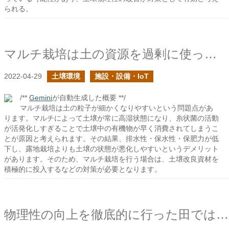
られる。
マルチ栽培は土の資源を過剰に使ってしまう
2022-04-29
土壌環境
施設・設備・IoT
/**
Gemini
が自動生成した概要 **/
マルチ栽培は土の粒子が細かくなりやすいという問題点があ
ります。マルチによって土壌が常に高湿状態になり、糸状菌の活動
が活発化しすぎることで土壌中の有機物が早く消費されてしまうこ
とが原因と考えられます。その結果、排水性・保水性・保肥力が低
下し、露地栽培よりも土壌の状態が悪化しやすいというデメリット
があります。そのため、マルチ栽培を行う場合は、土壌改良資材を
積極的に投入するなどの対策が必要となります。
物理性の向上を徹底的に行った田では、一雨から得られる安心感が圧倒的に違う