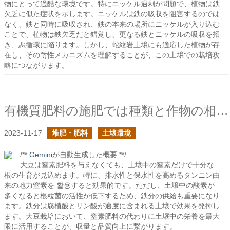
物にとって過酷な環境です。特にニッケル過剰が問題で、植物は鉄
欠乏に似た症状を示します。ニッケルは鉄の吸収を阻害するのでは
なく、鉄と同時に吸収され、鉄の本来の場所にニッケルが入り込む
ことで、植物は鉄欠乏だと錯覚し、更なる鉄とニッケルの吸収を招
き、悪循環に陥ります。しかし、蛇紋岩土壌にも適応した植物が存
在し、その耐性メカニズムを理解することが、この土壌での栽培攻
略につながります。
有機質肥料の施肥では種類と作物の相性に注意すべきの続き
2023-11-17
堆肥・肥料
土壌環境
/**
Gemini
が自動生成した概要 **/
大豆は窒素肥料を与えなくても、土壌中の窒素だけで十分な
根の生育が見込めます。特に、排水性と保水性を高めるタンニン由
来の地力窒素を 활용すると効果的です。ただし、土壌中の酸素が
多くなると根粒菌の活性が低下するため、鉄分の供給も重要になり
ます。鉄分は腐植酸とリン酸が適度に含まれる土壌で効果を発揮し
ます。大豆栽培において、窒素肥料の代わりに土壌中の栄養を最大
限に活用することが、収量と品質向上に繋がります。