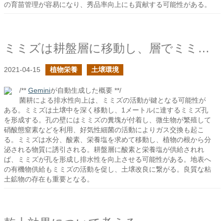
の育苗管理が容易になり、秀品率向上にも貢献する可能性がある。
ミミズは耕盤層に移動し、層でミミズ孔を形成するか？
2021-04-15
植物栄養
土壌環境
/**
Gemini
が自動生成した概要 **/
菌耕による排水性向上は、ミミズの活動が鍵となる可能性が
ある。ミミズは土壌中を深く移動し、1メートルに達するミミズ孔
を形成する。孔の壁にはミミズの糞塊が付着し、微生物が繁殖して
硝酸態窒素などを利用、好気性細菌の活動によりガス交換も起こ
る。ミミズは水分、酸素、栄養塩を求めて移動し、植物の根から分
泌される物質に誘引される。耕盤層に酸素と栄養塩が供給されれ
ば、ミミズが孔を形成し排水性を向上させる可能性がある。地表へ
の有機物供給もミミズの活動を促し、土壌改良に繋がる。良質な粘
土鉱物の存在も重要となる。