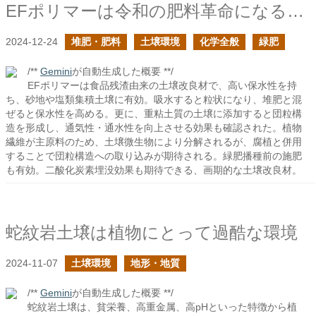
EFポリマーは令和の肥料革命になるかもしれない
2024-12-24
堆肥・肥料
土壌環境
化学全般
緑肥
/**
Gemini
が自動生成した概要 **/
EFポリマーは食品残渣由来の土壌改良材で、高い保水性を持
ち、砂地や塩類集積土壌に有効。吸水すると粒状になり、堆肥と混
ぜると保水性を高める。更に、重粘土質の土壌に添加すると団粒構
造を形成し、通気性・通水性を向上させる効果も確認された。植物
繊維が主原料のため、土壌微生物により分解されるが、腐植と併用
することで団粒構造への取り込みが期待される。緑肥播種前の施肥
も有効。二酸化炭素埋没効果も期待できる、画期的な土壌改良材。
蛇紋岩土壌は植物にとって過酷な環境
2024-11-07
土壌環境
地形・地質
/**
Gemini
が自動生成した概要 **/
蛇紋岩土壌は、貧栄養、高重金属、高pHといった特徴から植