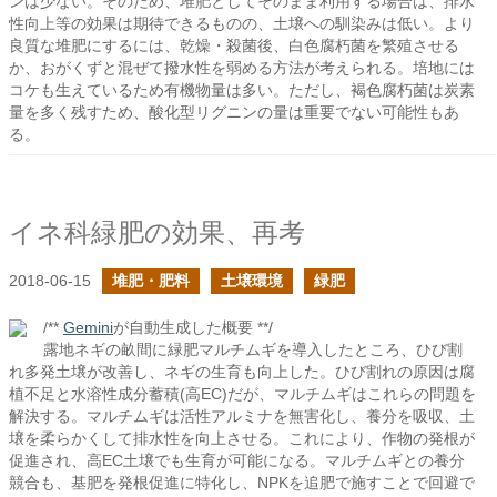
ンは少ない。そのため、堆肥としてそのまま利用する場合は、排水
性向上等の効果は期待できるものの、土壌への馴染みは低い。より
良質な堆肥にするには、乾燥・殺菌後、白色腐朽菌を繁殖させる
か、おがくずと混ぜて撥水性を弱める方法が考えられる。培地には
コケも生えているため有機物量は多い。ただし、褐色腐朽菌は炭素
量を多く残すため、酸化型リグニンの量は重要でない可能性もあ
る。
イネ科緑肥の効果、再考
2018-06-15
堆肥・肥料
土壌環境
緑肥
/**
Gemini
が自動生成した概要 **/
露地ネギの畝間に緑肥マルチムギを導入したところ、ひび割
れ多発土壌が改善し、ネギの生育も向上した。ひび割れの原因は腐
植不足と水溶性成分蓄積(高EC)だが、マルチムギはこれらの問題を
解決する。マルチムギは活性アルミナを無害化し、養分を吸収、土
壌を柔らかくして排水性を向上させる。これにより、作物の発根が
促進され、高EC土壌でも生育が可能になる。マルチムギとの養分
競合も、基肥を発根促進に特化し、NPKを追肥で施すことで回避で