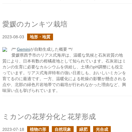
愛媛のカンキツ栽培
2023-08-03
地形・地質
/**
Gemini
が自動生成した概要 **/
愛媛県西予市のリアス式海岸は、温暖な気候と石灰岩質の地
質により、日本有数の柑橘産地として知られています。石灰岩はミ
カンの生育に必要なカルシウムを供給し、土壌のpH調整にも役立
っています。リアス式海岸特有の強い日差しも、おいしいミカンを
育てるのに最適です。一方、温暖化による乾燥の影響が懸念される
点や、北部の緑色片岩地帯での栽培が行われなかった理由など、興
味深い点も挙げられています。
ミカンの花芽分化と花芽形成
2023-07-18
植物の形
自然現象
緑肥
光合成