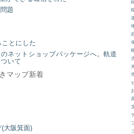
り問題
る
ることにした
スのネットショップパッケージへ。軌道
について
きマップ新着
(大阪箕面)