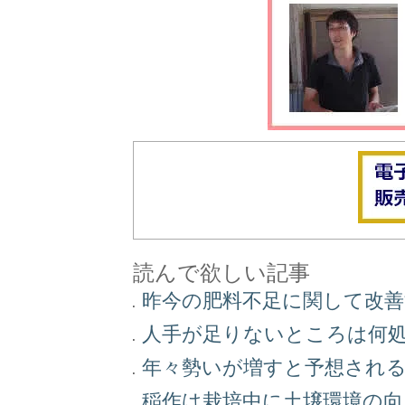
読んで欲しい記事
昨今の肥料不足に関して改
人手が足りないところは何
年々勢いが増すと予想され
稲作は栽培中に土壌環境の