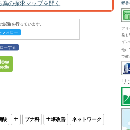
る為の探求マップを開く
稲作
報の試験を行っています。
フリ
evをフォロー
発も
イン
フォローする
他に
で教
リ
機酸
土
ブナ科
土壌改善
ネットワーク