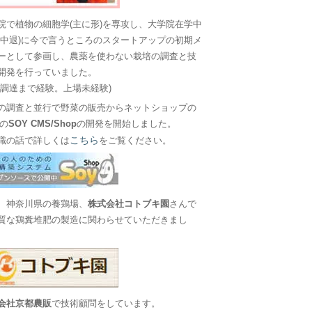
院で植物の細胞学(主に形)を専攻し、大学院在学中
に中退)に今で言うところのスタートアップの初期メ
ーとして参画し、農薬を使わない栽培の調査と技
開発を行っていました。
金調達まで経験。上場未経験)
の調査と並行で野菜の販売からネットショップの
Sの
SOY CMS/Shop
の開発を開始しました。
こちら
職の話で詳しくは
をご覧ください。
、神奈川県の養鶏場、
株式会社コトブキ園
さんで
質な鶏糞堆肥の製造に関わらせていただきまし
会社京都農販
で技術顧問をしています。