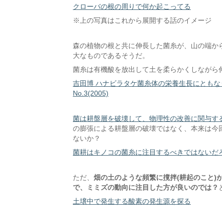
クローバの根の周りで何か起こってる
※上の写真はこれから展開する話のイメージ
森の植物の根と共に伸長した菌糸が、山の端か
大なものであるそうだ。
菌糸は有機酸を放出して土を柔らかくしながら
吉田博 ハナビラタケ菌糸体の栄養生長にともなう炭
No.3(2005)
菌は耕盤層を破壊して、物理性の改善に関与す
の膨張による耕盤層の破壊ではなく、本来は今
ないか？
菌耕はキノコの菌糸に注目するべきではないだ
ただ、
畑の土のような頻繁に撹拌(耕起のこと)
で、ミミズの動向に注目した方が良いのでは？
土壌中で発生する酸素の発生源を探る