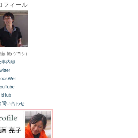
ロフィール
齋藤 毅(ツヨシ)
仕事内容
witter
ocsWell
ouTube
itHub
お問い合わせ