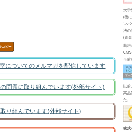
大学
(後
ンバ
法の
(資
栽培
をコピー
CM
※前
室についてのメルマガを配信しています
の問題に取り組んでいます(外部サイト)
以前
高品
た。
取り組んでいます(外部サイト)
株式