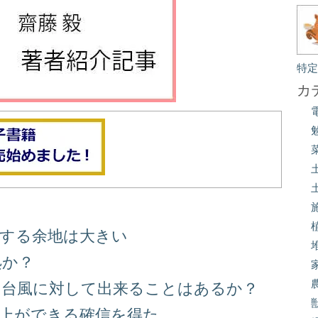
特
カ
善する余地は大きい
処か？
る台風に対して出来ることはあるか？
向上ができる確信を得た