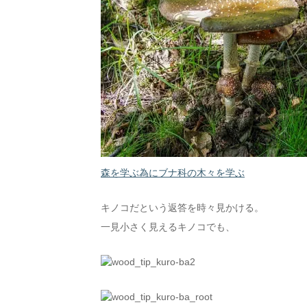
森を学ぶ為にブナ科の木々を学ぶ
キノコだという返答を時々見かける。
一見小さく見えるキノコでも、