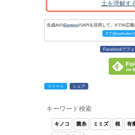
土を理解す
生成AIの
Gemini
のAPIを活用して、XでAI広
Xで@saitod
Facebookで
ツイート
シェア
キーワード検索
キノコ
菌糸
ミミズ
根
有