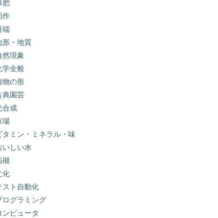
緑肥
稲作
道端
地形・地質
自然現象
化学全般
植物の形
古典園芸
光合成
市場
ビタミン・ミネラル・味
おいしい水
高槻
文化
テスト自動化
プログラミング
コンピュータ