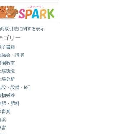
定商取引法に関する表示
テゴリー
電子書籍
勉強会・講演
菜園教室
土壌環境
土壌分析
施設・設備・IoT
植物栄養
堆肥・肥料
家畜糞
農薬
獣害