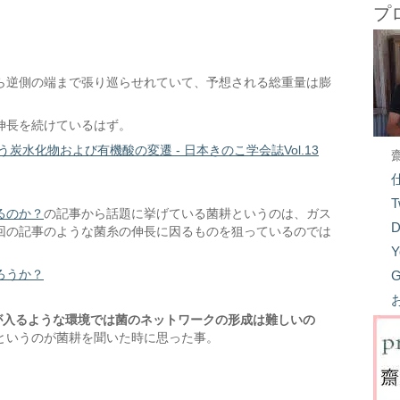
プ
ら逆側の端まで張り巡らせれていて、予想される総重量は膨
伸長を続けているはず。
水化物および有機酸の変遷 - 日本きのこ学会誌Vol.13
T
るのか？
の記事から話題に挙げている菌耕というのは、ガス
D
回の記事のような菌糸の伸長に因るものを狙っているのでは
Y
ろうか？
G
が入るような環境では菌のネットワークの形成は難しいの
というのが菌耕を聞いた時に思った事。