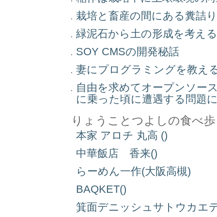
栽培と畜産の間にある糞詰
緑泥石から土の形成を考え
SOY CMSの開発秘話
妻にプログラミングを教え
自由を求めてオープンソー
に乗った頃に遭遇する問題
りょうことつよしの食べ歩
本家 アロチ 丸高 ()
中華飯店 香来()
らーめん一作(大阪高槻)
BAQKET()
箕面デニッシュサトウカエデ