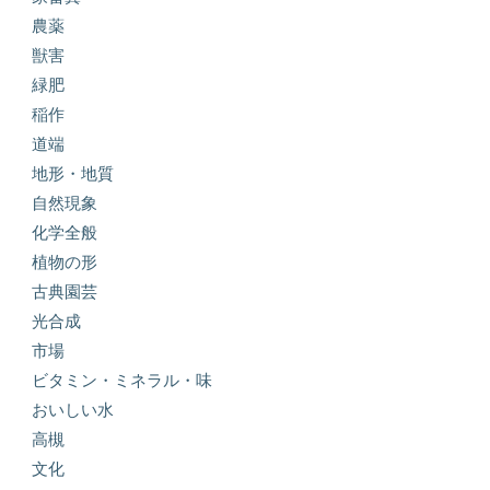
農薬
獣害
緑肥
稲作
道端
地形・地質
自然現象
化学全般
植物の形
古典園芸
光合成
市場
ビタミン・ミネラル・味
おいしい水
高槻
文化