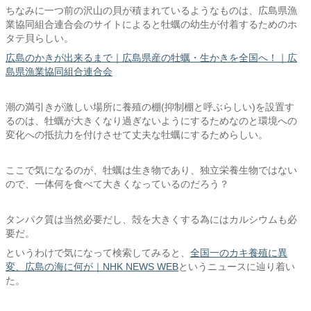
ちなみに一つ前の沢山の貝が積まれているようなものは、広島県漁
業協同組合連合会のサイトによると牡蠣の幼生が付着するためのホ
タテ貝らしい。
広島のかきが出来るまで｜広島県産の牡蠣・生かきを全国へ！｜広
島県漁業協同組合連合会
潮の満引きが激しい場所に養殖の棚(抑制棚と呼ぶらしい)を設置す
るのは、牡蠣が大きくなり過ぎないようにするためなのと環境への
変化への抵抗力を付けさせて丈夫な牡蠣にするためらしい。
ここで気になるのが、牡蠣は生き物であり、独立栄養生物ではない
ので、一体何を食べて大きくなっているのだろう？
タンパク質は当然必要だし、殻を大きくする為にはカルシウムも必
要だ。
というわけで気になって検索してみると、
全国一のカキ養殖に異
変、広島の海に何が｜NHK NEWS WEB
というニュースに辿り着い
た。