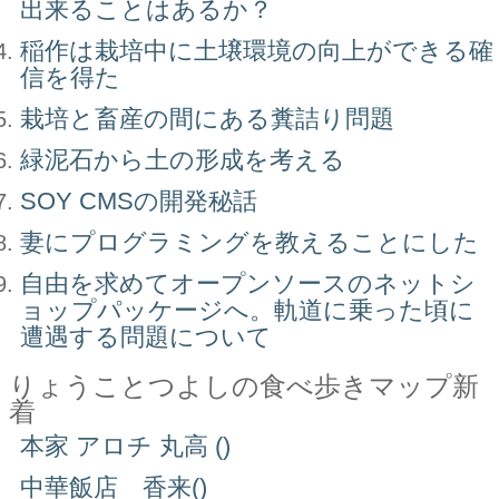
出来ることはあるか？
稲作は栽培中に土壌環境の向上ができる確
信を得た
栽培と畜産の間にある糞詰り問題
緑泥石から土の形成を考える
SOY CMSの開発秘話
妻にプログラミングを教えることにした
自由を求めてオープンソースのネットシ
ョップパッケージへ。軌道に乗った頃に
遭遇する問題について
りょうことつよしの食べ歩きマップ新
着
本家 アロチ 丸高 ()
中華飯店 香来()