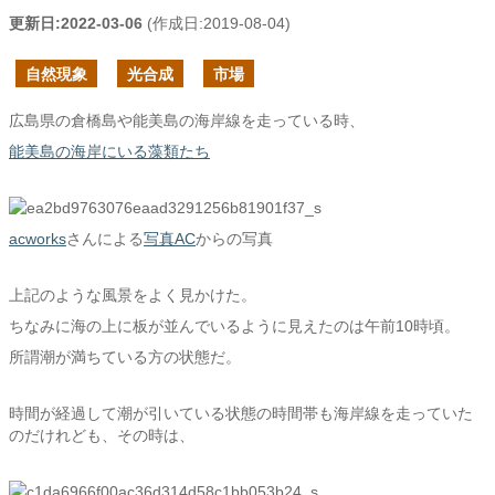
更新日:
2022-03-06
(作成日:
2019-08-04
)
自然現象
光合成
市場
広島県の倉橋島や能美島の海岸線を走っている時、
能美島の海岸にいる藻類たち
acworks
さんによる
写真AC
からの写真
上記のような風景をよく見かけた。
ちなみに海の上に板が並んでいるように見えたのは午前10時頃。
所謂潮が満ちている方の状態だ。
時間が経過して潮が引いている状態の時間帯も海岸線を走っていた
のだけれども、その時は、