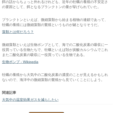
餌の話からちょっと外れるけれども、近年の牡蠣の養殖の不安定さ
の要因として、餌となるプランクトンの量が挙げられていた。
プランクトンといえば、微細藻類から始まる植物の連鎖であって、
牡蠣の養殖には微細藻類の繁殖というものが鍵となりそうだ。
藻類とは何だろう？
微細藻類といえば生物ポンプとして、海での二酸化炭素の吸収に一
役買っている生物たちで、牡蠣といえば殻が炭酸カルシウムでこれ
また二酸化炭素の吸収に一役買っている生物である。
生物ポンプ - Wikipedia
牡蠣の養殖から大気中の二酸化炭素の濃度のことが見えるかもしれ
ないので、海洋中の微細藻類の繁殖から見ていくことにしよう。
関連記事
大気中の温室効果ガスを減らしたい