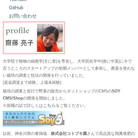
GitHub
お問い合わせ
大学院で植物の細胞学(主に形)を専攻し、大学院在学中(後に中退)に今で
言うところのスタートアップの初期メンバーとして参画し、農薬を使わな
い栽培の調査と技法の開発を行っていました。
(資金調達まで経験。上場未経験)
栽培の調査と並行で野菜の販売からネットショップのCMSの
SOY
CMS/Shop
の開発を開始しました。
こちら
※前職の話で詳しくは
をご覧ください。
以前、神奈川県の養鶏場、
株式会社コトブキ園
さんで高品質な鶏糞堆肥の