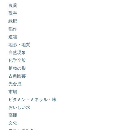
農薬
獣害
緑肥
稲作
道端
地形・地質
自然現象
化学全般
植物の形
古典園芸
光合成
市場
ビタミン・ミネラル・味
おいしい水
高槻
文化