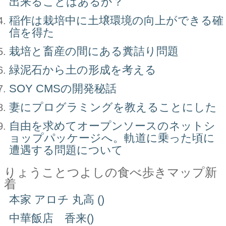
出来ることはあるか？
稲作は栽培中に土壌環境の向上ができる確
信を得た
栽培と畜産の間にある糞詰り問題
緑泥石から土の形成を考える
SOY CMSの開発秘話
妻にプログラミングを教えることにした
自由を求めてオープンソースのネットシ
ョップパッケージへ。軌道に乗った頃に
遭遇する問題について
りょうことつよしの食べ歩きマップ新
着
本家 アロチ 丸高 ()
中華飯店 香来()