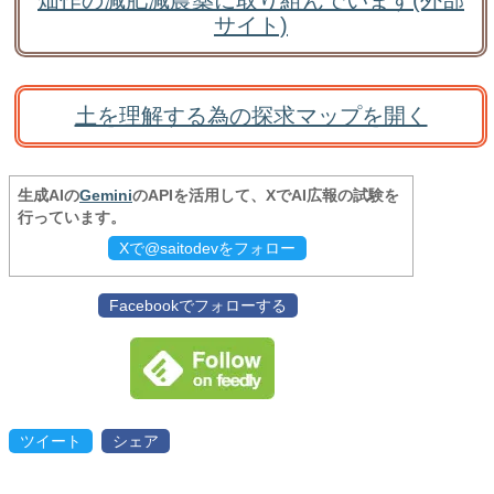
畑作の減肥減農薬に取り組んでいます(外部
サイト)
土を理解する為の探求マップを開く
生成AIの
Gemini
のAPIを活用して、XでAI広報の試験を
行っています。
Xで@saitodevをフォロー
Facebookでフォローする
ツイート
シェア