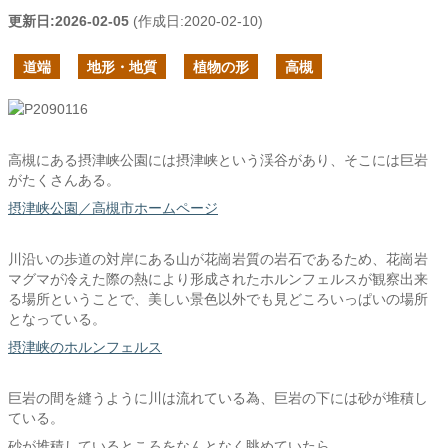
更新日:
2026-02-05
(作成日:
2020-02-10
)
道端
地形・地質
植物の形
高槻
高槻にある摂津峡公園には摂津峡という渓谷があり、そこには巨岩
がたくさんある。
摂津峡公園／高槻市ホームページ
川沿いの歩道の対岸にある山が花崗岩質の岩石であるため、花崗岩
マグマが冷えた際の熱により形成されたホルンフェルスが観察出来
る場所ということで、美しい景色以外でも見どころいっぱいの場所
となっている。
摂津峡のホルンフェルス
巨岩の間を縫うように川は流れている為、巨岩の下には砂が堆積し
ている。
砂が堆積しているところをなんとなく眺めていたら、