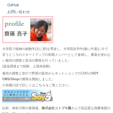
GitHub
お問い合わせ
大学院で植物の細胞学(主に形)を専攻し、大学院在学中(後に中退)に今で
言うところのスタートアップの初期メンバーとして参画し、農薬を使わな
い栽培の調査と技法の開発を行っていました。
(資金調達まで経験。上場未経験)
栽培の調査と並行で野菜の販売からネットショップのCMSの
SOY
CMS/Shop
の開発を開始しました。
こちら
※前職の話で詳しくは
をご覧ください。
以前、神奈川県の養鶏場、
株式会社コトブキ園
さんで高品質な鶏糞堆肥の