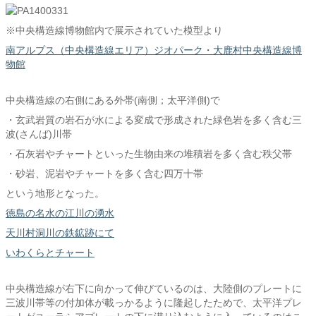
※中央構造線博物館内で展示されていた模型より
南アルプス（中央構造線エリア）ジオパーク・大鹿村中央構造線博
物館
中央構造線の右側にある外帯(南側；太平洋側)で
・玄武岩質の岩石が水による変成で形成された緑色岩を多く含む三
波(さんば)川帯
・石灰岩やチャートといった生物由来の堆積岩を多く含む秩父帯
・砂岩、泥岩やチャートを多く含む四万十帯
という地形となった。
徳島の名水の江川の湧水
天川村洞川の鉄鉱跡にて
いわくらとチャート
中央構造線が右下に向かって伸びているのは、大陸側のプレートに
三波川帯等の付加体が載っかるように隆起したためで、太平洋プレ