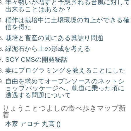
年々勢いが増すと予想される台風に対して
出来ることはあるか？
稲作は栽培中に土壌環境の向上ができる確
信を得た
栽培と畜産の間にある糞詰り問題
緑泥石から土の形成を考える
SOY CMSの開発秘話
妻にプログラミングを教えることにした
自由を求めてオープンソースのネットシ
ョップパッケージへ。軌道に乗った頃に
遭遇する問題について
りょうことつよしの食べ歩きマップ新
着
本家 アロチ 丸高 ()