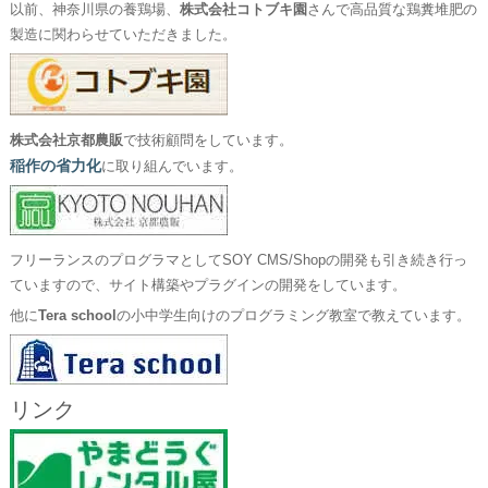
以前、神奈川県の養鶏場、
株式会社コトブキ園
さんで高品質な鶏糞堆肥の
製造に関わらせていただきました。
株式会社京都農販
で技術顧問をしています。
稲作の省力化
に取り組んでいます。
フリーランスのプログラマとしてSOY CMS/Shopの開発も引き続き行っ
ていますので、サイト構築やプラグインの開発をしています。
他に
Tera school
の小中学生向けのプログラミング教室で教えています。
リンク