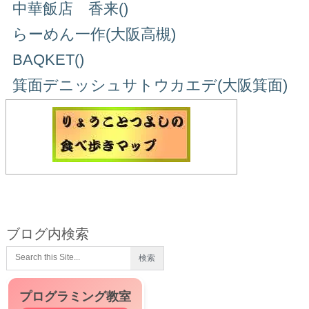
中華飯店 香来()
らーめん一作(大阪高槻)
BAQKET()
箕面デニッシュサトウカエデ(大阪箕面)
ブログ内検索
プログラミング教室