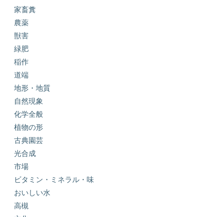
家畜糞
農薬
獣害
緑肥
稲作
道端
地形・地質
自然現象
化学全般
植物の形
古典園芸
光合成
市場
ビタミン・ミネラル・味
おいしい水
高槻