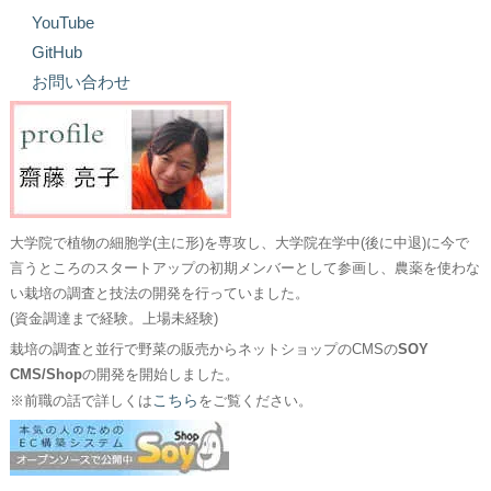
YouTube
GitHub
お問い合わせ
大学院で植物の細胞学(主に形)を専攻し、大学院在学中(後に中退)に今で
言うところのスタートアップの初期メンバーとして参画し、農薬を使わな
い栽培の調査と技法の開発を行っていました。
(資金調達まで経験。上場未経験)
栽培の調査と並行で野菜の販売からネットショップのCMSの
SOY
CMS/Shop
の開発を開始しました。
こちら
※前職の話で詳しくは
をご覧ください。