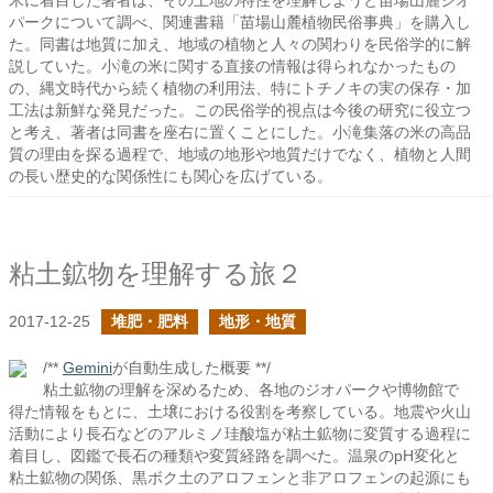
米に着目した著者は、その土地の特性を理解しようと苗場山麓ジオ
パークについて調べ、関連書籍「苗場山麓植物民俗事典」を購入し
た。同書は地質に加え、地域の植物と人々の関わりを民俗学的に解
説していた。小滝の米に関する直接の情報は得られなかったもの
の、縄文時代から続く植物の利用法、特にトチノキの実の保存・加
工法は新鮮な発見だった。この民俗学的視点は今後の研究に役立つ
と考え、著者は同書を座右に置くことにした。小滝集落の米の高品
質の理由を探る過程で、地域の地形や地質だけでなく、植物と人間
の長い歴史的な関係性にも関心を広げている。
粘土鉱物を理解する旅２
2017-12-25
堆肥・肥料
地形・地質
/**
Gemini
が自動生成した概要 **/
粘土鉱物の理解を深めるため、各地のジオパークや博物館で
得た情報をもとに、土壌における役割を考察している。地震や火山
活動により長石などのアルミノ珪酸塩が粘土鉱物に変質する過程に
着目し、図鑑で長石の種類や変質経路を調べた。温泉のpH変化と
粘土鉱物の関係、黒ボク土のアロフェンと非アロフェンの起源にも