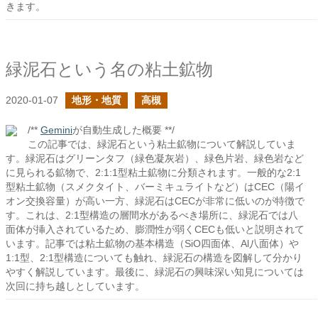
きます。
緑泥石という名の粘土鉱物
2020-01-07
地形・地質
高槻
/**
Gemini
が自動生成した概要 **/
この記事では、緑泥石という粘土鉱物について解説していま
す。緑泥石はグリーンタフ（緑色凝灰岩）、緑色片岩、緑色岩など
に見られる鉱物で、2:1:1型粘土鉱物に分類されます。一般的な2:1
型粘土鉱物（スメクタイト、バーミキュライトなど）はCEC（陽イ
オン交換容量）が高い一方、緑泥石はCECが非常に低いのが特徴で
す。これは、2:1型構造の層間水があるべき場所に、緑泥石では八
面体が挿入されているため、膨潤性が弱くCECも低いと説明されて
います。記事では粘土鉱物の基本構造（SiO四面体、Al八面体）や
1:1型、2:1型構造についても触れ、緑泥石の構造を図解して分かり
やすく解説しています。最後に、緑泥石の興味深い知見については
次回に持ち越しとしています。