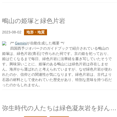
鴫山の姫塚と緑色片岩
2023-08-02
地形・地質
/**
Gemini
が自動生成した概要 **/
四国西予ジオパークのガイドブックで紹介されている鴫山の
姫塚は、緑色片岩(青石)で作られた祠です。京の姫を祀っており、
姫は亡くなるまで毎日、緑色片岩に法華経を書き写していたそうで
す。興味深いことに、姫塚のある鴫山には緑色片岩は存在しませ
ん。海岸から運ばれたと考えられていますが、なぜ緑色片岩が使わ
れたのか、信仰との関連性が気になります。緑色片岩は、古代より
石器の材料として使われていた歴史があり、特別な意味を持つ石だ
ったのかもしれません。
弥生時代の人たちは緑色凝灰岩を好んだか？