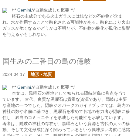
/**
Gemini
が自動生成した概要 **/
軽石の主成分である火山ガラスには鉄などの不純物が含ま
れ、水が作用することで酸化される可能性がある。酸化により火山
ガラスが脆くなるかどうかは不明だが、不純物の酸化が風化に影響
を与えるかもしれない。
国生みの三番目の島の億岐
2024-04-17
地形・地質
/**
Gemini
が自動生成した概要 **/
本文は、黒曜石の産地として知られる隠岐諸島に焦点を当て
ています。 古代、良質な黒曜石は貴重な資源であり、隠岐は主要
な産地の一つでした。隠岐ジオパークのガイドブックでは、島内の
神社の数や名前に基づき、黒曜石を求めて各地の有力者が隠岐に移
住し、独自のコミュニティを形成した可能性を示唆しています。
著者は、隠岐の神社の存在が、黒曜石という資源と古代の人々の移
動、そして文化形成に深く関わっているという興味深い考察に感銘
を受けています。そして、隠岐諸島への訪問を切望しています。