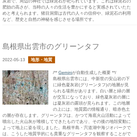
灰岩で、周辺の神社では緑泥石が祀られています。これは緑泥石の
肥効の高さが、当時の人々の生活を豊かにすると実感されていたた
めと考えられます。猪目洞窟は古代の人々の信仰や、緑泥石の利用
など、歴史と自然の神秘を感じさせる場所です。
島根県出雲市のグリーンタフ
2022-05-13
地形・地質
/**
Gemini
が自動生成した概要 **/
島根県出雲市には、中新世の安山岩の下
に緑色凝灰岩(グリーンタフ)の地層が見
られる場所があります。白い層と緑の層
が交互になっており、緑色凝灰岩の層に
は凝灰岩の露頭が見られます。この地層
の上には、地質図の情報通り、暗赤色土
の層が存在します。グリーンタフは、かつて海底火山活動によって
噴出した火山灰が堆積してできたものであり、その後の地殻変動に
よって地上に姿を現しました。島根半島・宍道湖中海ジオパークで
は、こうした地質学的にも貴重なグリーンタフを観察することがで