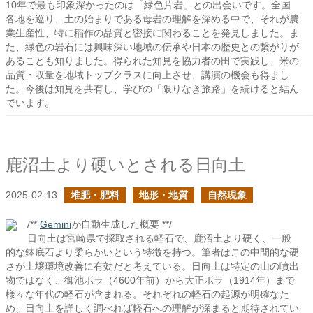
10年で最も印象深かったのは「緑色片岩」との出会いです。全国
各地を巡り、土の始まりである母岩の理解を深める中で、それが農
業生産性、特に稲作の品質と密接に関わることを発見しました。ま
た、緑色の岩石には興味深い地域の伝承や日本の歴史との繋がりが
あることも知りました。得られた知見を協力者の田で実践し、米の
品質・収量を地域トップクラスに向上させ、講演の機会も得まし
た。今後は知見を共有し、学びの「限りなき旅路」を続けると結ん
でいます。
鹿沼土より硬いとされる日向土
2025-02-13
堆肥・肥料
地形・地質
自然現象
/**
Gemini
が自動生成した概要 **/
日向土は宮崎県で採取される軽石で、鹿沼土より硬く、一般
的な鉢底石より柔らかいという特徴を持つ。筆者はこの中間的な硬
さが土壌環境改善に有効だと考えている。日向土は特定の山の噴出
物ではなく、御池ボラ（4600年前）から大正ボラ（1914年）まで
様々な年代の軽石が含まれる。それぞれの軽石の起源が明確なた
め、日向土を詳しく調べれば軽石への理解が深まると期待されてい