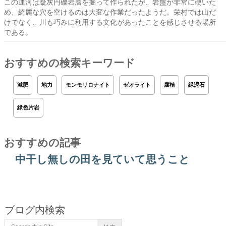
この運河は凝灰円礫岩層を掘って作られたが、岩盤が非常に硬いた
め、綺麗な穴を空けるのは大変な作業だったようだ。栄村では山だ
けでなく、川も巧みに利用する文化があったことを感じさせる場所
である。
おすすめの検索キーワード
減肥
地力
モンモリロナイト
ゼオライト
腐植
緑泥石
緑色片岩
おすすめの記事
中干し無しの田を見ていて思うこと
ブログ内検索