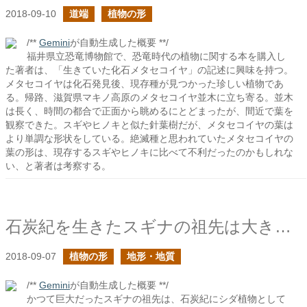
2018-09-10
道端
植物の形
/**
Gemini
が自動生成した概要 **/
福井県立恐竜博物館で、恐竜時代の植物に関する本を購入し
た著者は、「生きていた化石メタセコイヤ」の記述に興味を持つ。
メタセコイヤは化石発見後、現存種が見つかった珍しい植物であ
る。帰路、滋賀県マキノ高原のメタセコイヤ並木に立ち寄る。並木
は長く、時間の都合で正面から眺めるにとどまったが、間近で葉を
観察できた。スギやヒノキと似た針葉樹だが、メタセコイヤの葉は
より単調な形状をしている。絶滅種と思われていたメタセコイヤの
葉の形は、現存するスギやヒノキに比べて不利だったのかもしれな
い、と著者は考察する。
石炭紀を生きたスギナの祖先は大きかった
2018-09-07
植物の形
地形・地質
/**
Gemini
が自動生成した概要 **/
かつて巨大だったスギナの祖先は、石炭紀にシダ植物として