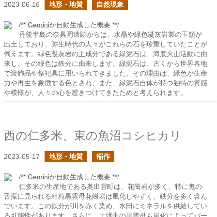
2023-06-16
地形・地質
自然現象
/**
Gemini
が自動生成した概要 **/
丹後半島の奈具岡遺跡からは、水晶や緑色凝灰岩製の玉類が
出土しており、弥生時代の人々がこれらの石を珍重していたことが
伺えます。緑色凝灰岩の主成分である緑泥石は、海底火山活動に由
来し、その緑色は鉄分に由来します。緑泥石は、古くから世界各地
で装飾品や祭祀具に用いられてきました。その理由は、緑色が生命
力や再生を象徴する色とされ、また、緑泥石自体が持つ独特の質感
や模様が、人々の心を惹きつけてきたためと考えられます。
西の仁多米、東の魚沼コシヒカリ
2023-05-17
地形・地質
稲作
/**
Gemini
が自動生成した概要 **/
仁多米の生産地である奥出雲町は、花崗岩が多く、特に鬼の
舌振に見られる粗粒黒雲母花崗岩は風化しやすく、鉄分を多く含ん
でいます。この鉄分が川を赤く染め、水田にミネラルを供給してい
る可能性があります。さらに、土壌中の黒雲母も風化によってバー