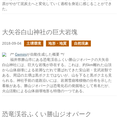
原がやがて泥炭土へと変化していく過程を身近に感じることができ
た。
大矢谷白山神社の巨大岩塊
2018-09-04
土壌環境
地形・地質
自然現象
/**
Gemini
が自動生成した概要 **/
福井県勝山市にある恐竜渓谷ふくい勝山ジオパークの大矢谷
白山神社には、巨大な岩塊が存在する。これは、約5km離れた山頂
から山体崩壊による岩屑なだれで運ばれてきた安山岩・玄武岩類で
ある。周辺の土壌は黒ボク土ではないが、山を下ると黒ボク土も見
られる。神社手前の道路沿いには、岩屑雪崩堆積物の分布を示した
看板がある。勝山ジオパークは恐竜化石の発掘地として有名だが、
火山活動による山体崩壊地形も特徴の一つである。
恐竜渓谷ふくい勝山ジオパーク