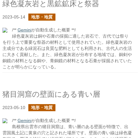
緑色凝灰岩と黒鉱鉱床と祭器
2023-05-14
地形・地質
/**
Gemini
が自動生成した概要 **/
緑色凝灰岩は銅や石膏の採掘に適した岩石で、古代では祭り
を行う上で重要な祭器の材料として使用されていた。緑色凝灰岩の
主成分である緑泥石は良質な肥料としても利用され、古代人の生活
に大きく貢献した。また、緑色凝灰岩が分布する地域では、銅剣や
銅鏡の材料となる銅や、青銅鏡の材料となる石膏が採掘されていた
ことが明らかになっている。
猪目洞窟の壁面にある青い層
2023-05-10
地形・地質
/**
Gemini
が自動生成した概要 **/
島根県出雲市の猪目洞窟は、青い層のある壁面が特徴で、出
雲国風土記に黄泉の穴と記された場所です。壁面の青い線は緑色凝