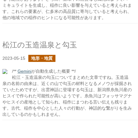
ミキュライトを生成し、稲作に良い影響を与えていると考えられま
す。これらの要素が、仁多米の高品質に寄与していると考えられ、
他の地域での稲作のヒントになる可能性があります。
松江の玉造温泉と勾玉
2023-05-15
地形・地質
/**
Gemini
が自動生成した概要 **/
松江・玉造温泉の勾玉についてまとめた文章ですね。玉造温
泉の名前の由来は、近くの山で勾玉の材料となるメノウが採掘され
ていたためですが、出雲神話に登場する勾玉は、新潟県糸魚川産の
ヒスイで作られた可能性が高いようです。糸魚川はフォッサマグナ
やヒスイの産地として知られ、稲作にまつわる言い伝えも残りま
す。古代、稲作を中心とした人々の行動が、神話的な繋がりを生み
出しているのかもしれません。