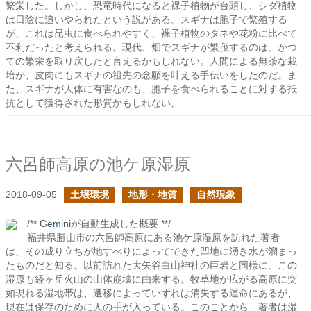
繁栄した。しかし、恐竜時代になると裸子植物が台頭し、シダ植物
は日陰に追いやられたという説がある。スギナは胞子で繁殖する
が、これは昆虫に食べられやすく、裸子植物のタネや花粉に比べて
不利だったと考えられる。現代、畑でスギナが繁茂するのは、かつ
ての繁栄を取り戻したと言えるかもしれない。人間による無茶な栽
培が、皮肉にもスギナの祖先の念願を叶える手伝いをしたのだ。ま
た、スギナが人体に有害なのも、胞子を食べられることに対する抵
抗として獲得された形質かもしれない。
六呂師高原の池ケ原湿原
2018-09-05
土壌環境
地形・地質
自然現象
/**
Gemini
が自動生成した概要 **/
福井県勝山市の六呂師高原にある池ケ原湿原を訪れた著者
は、その成り立ちが地すべりによってできた凹地に湧き水が溜まっ
たものだと知る。以前訪れた大矢谷白山神社の巨岩と同様に、この
湿原も経ヶ岳火山の山体崩壊に由来する。牧草地が広がる高原に突
如現れる湿地帯は、遷移によっていずれは消失する運命にあるが、
現在は保存のために人の手が入っている。このことから、著者は湿