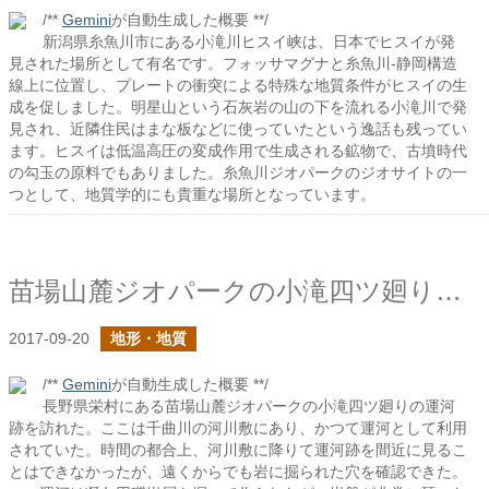
/**
Gemini
が自動生成した概要 **/
新潟県糸魚川市にある小滝川ヒスイ峡は、日本でヒスイが発
見された場所として有名です。フォッサマグナと糸魚川-静岡構造
線上に位置し、プレートの衝突による特殊な地質条件がヒスイの生
成を促しました。明星山という石灰岩の山の下を流れる小滝川で発
見され、近隣住民はまな板などに使っていたという逸話も残ってい
ます。ヒスイは低温高圧の変成作用で生成される鉱物で、古墳時代
の勾玉の原料でもありました。糸魚川ジオパークのジオサイトの一
つとして、地質学的にも貴重な場所となっています。
苗場山麓ジオパークの小滝四ツ廻りの運河跡
2017-09-20
地形・地質
/**
Gemini
が自動生成した概要 **/
長野県栄村にある苗場山麓ジオパークの小滝四ツ廻りの運河
跡を訪れた。ここは千曲川の河川敷にあり、かつて運河として利用
されていた。時間の都合上、河川敷に降りて運河跡を間近に見るこ
とはできなかったが、遠くからでも岩に掘られた穴を確認できた。