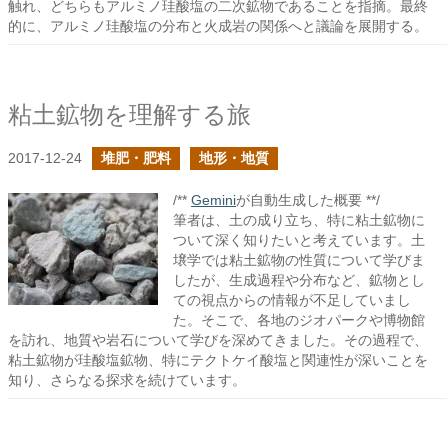
触れ、どちらもアルミノ珪酸塩の二次鉱物であることを指摘。最終
的に、アルミノ珪酸塩の分布と火成岩の関係へと議論を展開する。
粘土鉱物を理解する旅
2017-12-24
堆肥・肥料
地形・地質
/**
Gemini
が自動生成した概要 **/
筆者は、土の成り立ち、特に粘土鉱物に
ついて深く知りたいと考えています。土
壌学では粘土鉱物の性質について学びま
したが、生成過程や分布など、鉱物とし
ての視点からの情報が不足していまし
た。そこで、各地のジオパークや博物館
を訪れ、地質や岩石について学びを深めてきました。その過程で、
粘土鉱物が珪酸塩鉱物、特にテクトケイ酸塩と関連性が深いことを
知り、さらなる探求を続けています。