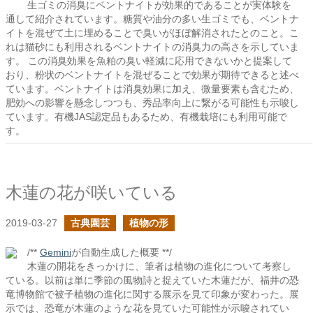
生ゴミの消臭にベントナイトが効果的であることが実体験を
通して紹介されています。糖質や油分の多い生ゴミでも、ベントナ
イトを混ぜて土に埋めることで臭いがほぼ解消されたとのこと。こ
れは猫砂にも利用されるベントナイトの消臭力の高さを示していま
す。 この消臭効果を魚粕の臭い軽減に応用できないかと提案して
おり、粉状のベントナイトを混ぜることで効果が期待できると述べ
ています。ベントナイトは消臭効果に加え、微量要素も含むため、
肥効への影響を懸念しつつも、秀品率向上に繋がる可能性も示唆し
ています。有機JAS認定品もあるため、有機栽培にも利用可能で
す。
木蓮の花が咲いている
2019-03-27
古典園芸
植物の形
/**
Gemini
が自動生成した概要 **/
木蓮の開花をきっかけに、筆者は植物の進化について考察し
ている。以前は単に季節の風物詩と捉えていた木蓮だが、福井の恐
竜博物館で被子植物の進化に関する展示を見て印象が変わった。展
示では、恐竜が木蓮のような花を見ていた可能性が示唆されてい