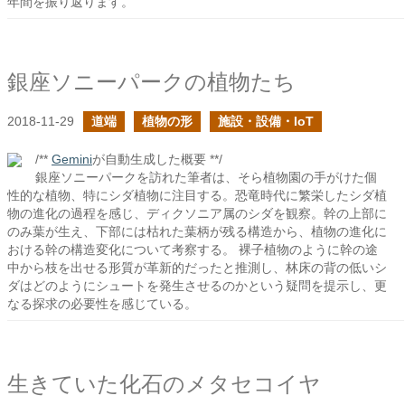
年間を振り返ります。
銀座ソニーパークの植物たち
2018-11-29
道端
植物の形
施設・設備・IoT
/**
Gemini
が自動生成した概要 **/
銀座ソニーパークを訪れた筆者は、そら植物園の手がけた個
性的な植物、特にシダ植物に注目する。恐竜時代に繁栄したシダ植
物の進化の過程を感じ、ディクソニア属のシダを観察。幹の上部に
のみ葉が生え、下部には枯れた葉柄が残る構造から、植物の進化に
おける幹の構造変化について考察する。 裸子植物のように幹の途
中から枝を出せる形質が革新的だったと推測し、林床の背の低いシ
ダはどのようにシュートを発生させるのかという疑問を提示し、更
なる探求の必要性を感じている。
生きていた化石のメタセコイヤ