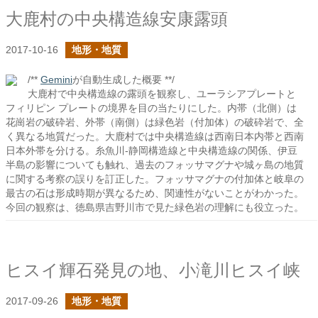
大鹿村の中央構造線安康露頭
2017-10-16
地形・地質
/**
Gemini
が自動生成した概要 **/
大鹿村で中央構造線の露頭を観察し、ユーラシアプレートと
フィリピン プレートの境界を目の当たりにした。内帯（北側）は
花崗岩の破砕岩、外帯（南側）は緑色岩（付加体）の破砕岩で、全
く異なる地質だった。大鹿村では中央構造線は西南日本内帯と西南
日本外帯を分ける。糸魚川-静岡構造線と中央構造線の関係、伊豆
半島の影響についても触れ、過去のフォッサマグナや城ヶ島の地質
に関する考察の誤りを訂正した。フォッサマグナの付加体と岐阜の
最古の石は形成時期が異なるため、関連性がないことがわかった。
今回の観察は、徳島県吉野川市で見た緑色岩の理解にも役立った。
ヒスイ輝石発見の地、小滝川ヒスイ峡
2017-09-26
地形・地質