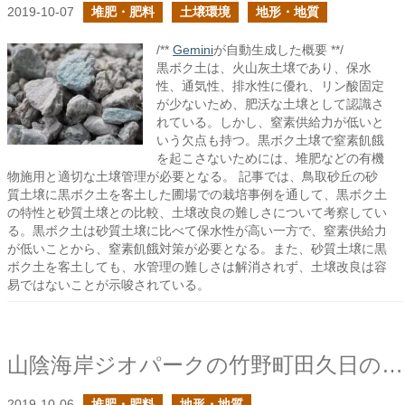
2019-10-07
堆肥・肥料
土壌環境
地形・地質
/**
Gemini
が自動生成した概要 **/
黒ボク土は、火山灰土壌であり、保水
性、通気性、排水性に優れ、リン酸固定
が少ないため、肥沃な土壌として認識さ
れている。しかし、窒素供給力が低いと
いう欠点も持つ。黒ボク土壌で窒素飢餓
を起こさないためには、堆肥などの有機
物施用と適切な土壌管理が必要となる。 記事では、鳥取砂丘の砂
質土壌に黒ボク土を客土した圃場での栽培事例を通して、黒ボク土
の特性と砂質土壌との比較、土壌改良の難しさについて考察してい
る。黒ボク土は砂質土壌に比べて保水性が高い一方で、窒素供給力
が低いことから、窒素飢餓対策が必要となる。また、砂質土壌に黒
ボク土を客土しても、水管理の難しさは解消されず、土壌改良は容
易ではないことが示唆されている。
山陰海岸ジオパークの竹野町田久日のグリーンタフ
2019-10-06
堆肥・肥料
地形・地質