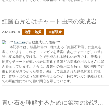
紅簾石片岩はチャート由来の変成岩
2023-08-18
地形・地質
自然現象
/**
Gemini
が自動生成した概要 **/
本記事では、結晶片岩の一種である「紅簾石片岩」に焦点を
当てています。これは、マンガンを豊富に含むチャートが、非常に
強い変成作用を受けることで形成される珍しい岩石です。筆者は、
硬質なチャートが薄い片岩に変化するほどの変成作用の大きさに驚
きを示しています。さらに、農業への応用にも触れ、畑や園地で紅
簾石片岩が見つかった場合、先行して言及された緑色片岩と同様
に、作物へどのような影響を与えるのか、特にマンガン供給源とし
ての可能性について強い関心を示しています。
青い石を理解するために鉱物の緑泥石化作用を見る