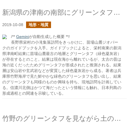
新潟県の津南の南部にグリーンタフがあるらしい
2019-10-08
地形・地質
/**
Gemini
が自動生成した概要 **/
長野県栄村の小滝集落訪問をきっかけに、苗場山麓ジオパー
クのガイドブックを入手。ガイドブックによると、栄村南東の新潟
県津南町結東に苗場山麓最古の地層とグリーンタフ（緑色凝灰岩）
が存在するとのこと。結東は現在海から離れているが、太古の昔は
海の近くだったためグリーンタフが形成されたと推測される。結東
層は安山岩や玄武岩などが変質した緑色凝灰岩から成る。著者は兵
庫県竹野海岸で見た鮮やかな緑色のグリーンタフを思い出し、結東
のグリーンタフも同様のものか興味を持ち、現地訪問を計画してい
る。信濃川北側はかつて海だったという情報にも触れ、日本列島の
形成過程との関連を示唆している。
竹野のグリーンタフを見ながら土の形成に思いを馳せる