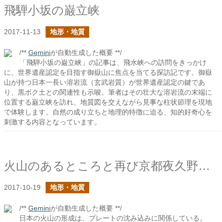
飛騨小坂の巌立峡
2017-11-13
地形・地質
/**
Gemini
が自動生成した概要 **/
「飛騨小坂の巌立峡」の記事は、飛水峡への訪問をきっかけ
に、世界遺産認定を目指す御嶽山に焦点を当てる探訪記です。御嶽
山が持つ日本一長い溶岩流（玄武岩質）が世界遺産認定の鍵であ
り、黒ボク土との関連性も示唆。筆者はその壮大な溶岩流の末端に
位置する巌立峡を訪れ、地質図を交えながら見事な柱状節理を現地
で体験します。自然の成り立ちと地理的特徴に迫る、知的好奇心を
刺激する内容となっています。
火山のあるところと再び京都夜久野高原の宝山に目を向けてみると
2017-10-19
地形・地質
/**
Gemini
が自動生成した概要 **/
日本の火山の形成は、プレートの沈み込みに関係している。