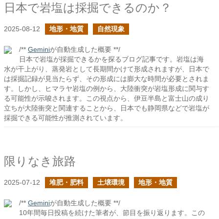
日本で岩塩は採掘できるのか？
2025-08-12
地形・地質
自然現象
/**
Gemini
が自動生成した概要 **/
日本で岩塩が採掘できるかを探るブログ記事です。岩塩は海
水が干上がり、蒸発岩として長期間かけて形成されますが、日本で
は採掘記録が見当たらず、その形成には膨大な時間が必要とされま
す。しかし、ヒマラヤ岩塩の例から、大陸衝突が岩塩形成に関与す
る可能性が示唆されます。この視点から、伊豆半島と富士山の成り
立ちが大陸衝突と関連することから、日本でも静岡県などで岩塩が
採掘できる可能性が推測されています。
限りなき旅路
2025-07-12
堆肥・肥料
土壌環境
地形・地質
/**
Gemini
が自動生成した概要 **/
10年間毎日投稿を続けた筆者が、節目を振り返ります。この