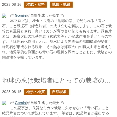
2023-08-16
堆肥・肥料
地形・地質
/**
Gemini
が自動生成した概要 **/
本ブログは、埼玉・長瀞の「地球の窓」で見られる「青い
石」こと緑泥石（緑色片岩）の成り立ちを解説します。この石は栽
培にも重要とされ、良いミカンが育つ言い伝えもあります。緑色片
岩は、海底火山の塩基性岩（玄武岩等）が変成作用を受けたもので
す。「緑泥石化作用」とは、熱水により黒雲母の層間構造が変化し
緑泥石が形成される現象。その熱水は海底火山の噴火由来と考えら
れ、地質学的な側面から青い石の理解を深めるとともに、栽培との
関連性を示唆しています。
地球の窓は栽培者にとっての栽培の教材でもある
2023-08-15
地形・地質
自然現象
/**
Gemini
が自動生成した概要 **/
この記事は、良質なミカン栽培に欠かせない「青い石」こと
結晶片岩について解説しています。 筆者は、結晶片岩が産出する