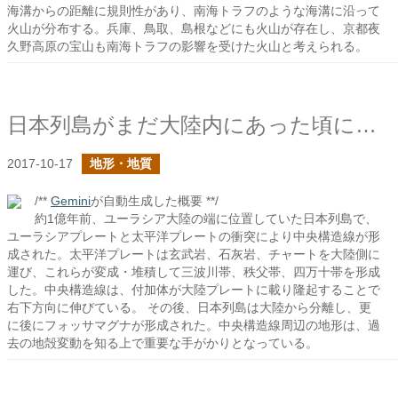
海溝からの距離に規則性があり、南海トラフのような海溝に沿って
火山が分布する。兵庫、鳥取、島根などにも火山が存在し、京都夜
久野高原の宝山も南海トラフの影響を受けた火山と考えられる。
日本列島がまだ大陸内にあった頃に形成された中央構造線
2017-10-17
地形・地質
/**
Gemini
が自動生成した概要 **/
約1億年前、ユーラシア大陸の端に位置していた日本列島で、
ユーラシアプレートと太平洋プレートの衝突により中央構造線が形
成された。太平洋プレートは玄武岩、石灰岩、チャートを大陸側に
運び、これらが変成・堆積して三波川帯、秩父帯、四万十帯を形成
した。中央構造線は、付加体が大陸プレートに載り隆起することで
右下方向に伸びている。 その後、日本列島は大陸から分離し、更
に後にフォッサマグナが形成された。中央構造線周辺の地形は、過
去の地殻変動を知る上で重要な手がかりとなっている。