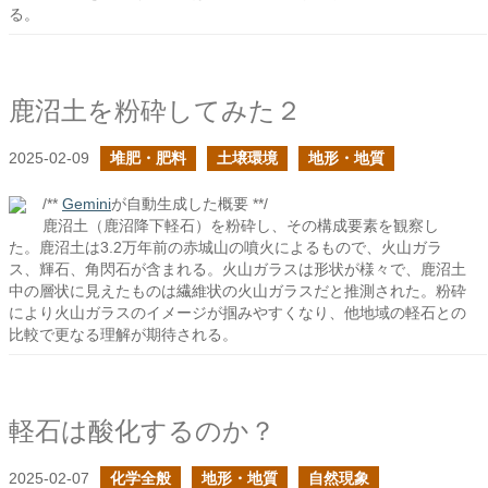
る。
鹿沼土を粉砕してみた２
2025-02-09
堆肥・肥料
土壌環境
地形・地質
/**
Gemini
が自動生成した概要 **/
鹿沼土（鹿沼降下軽石）を粉砕し、その構成要素を観察し
た。鹿沼土は3.2万年前の赤城山の噴火によるもので、火山ガラ
ス、輝石、角閃石が含まれる。火山ガラスは形状が様々で、鹿沼土
中の層状に見えたものは繊維状の火山ガラスだと推測された。粉砕
により火山ガラスのイメージが掴みやすくなり、他地域の軽石との
比較で更なる理解が期待される。
軽石は酸化するのか？
2025-02-07
化学全般
地形・地質
自然現象