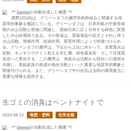
/**
Gemini
が自動生成した概要 **/
鹿野(2018)は、グリーンタフの層序学的枠組みと関連する地
質学的事象を概説している。グリーンタフは、日本列島の中新世前
期の火山活動と密接に関連し、西南日本に広く分布する緑色に変質
した火山砕屑岩である。その形成は、背弧海盆の拡大とそれに伴う
火山活動、堆積作用、続成作用、変質作用によって特徴づけられ
る。グリーンタフの層序は、下位から上位に向かって、非変質火山
岩類、モンモリロナイト粘土を含む層、緑色凝灰岩、そして珪藻質
頁岩へと変化する。この層序は、海底火山活動から陸化への過程を
示唆し、黒鉱鉱床の形成や熱水活動といった重要な地質学的事象と
関連付けられる。また、グリーンタフ中の化石は当時の環境復元に
貴重な情報を提供する。
生ゴミの消臭はベントナイトで
2019-08-12
堆肥・肥料
化学全般
/**
Gemini
が自動生成した概要 **/