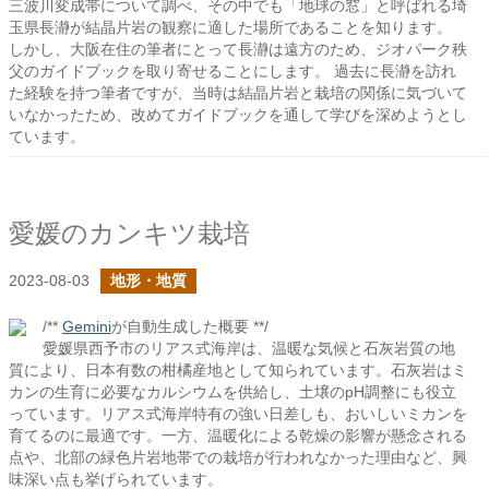
三波川変成帯について調べ、その中でも「地球の窓」と呼ばれる埼
玉県長瀞が結晶片岩の観察に適した場所であることを知ります。
しかし、大阪在住の筆者にとって長瀞は遠方のため、ジオパーク秩
父のガイドブックを取り寄せることにします。 過去に長瀞を訪れ
た経験を持つ筆者ですが、当時は結晶片岩と栽培の関係に気づいて
いなかったため、改めてガイドブックを通して学びを深めようとし
ています。
愛媛のカンキツ栽培
2023-08-03
地形・地質
/**
Gemini
が自動生成した概要 **/
愛媛県西予市のリアス式海岸は、温暖な気候と石灰岩質の地
質により、日本有数の柑橘産地として知られています。石灰岩はミ
カンの生育に必要なカルシウムを供給し、土壌のpH調整にも役立
っています。リアス式海岸特有の強い日差しも、おいしいミカンを
育てるのに最適です。一方、温暖化による乾燥の影響が懸念される
点や、北部の緑色片岩地帯での栽培が行われなかった理由など、興
味深い点も挙げられています。