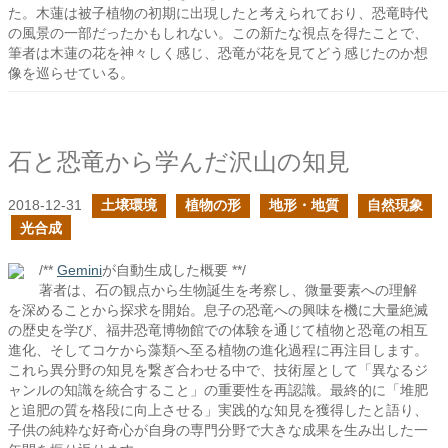
た。木蓮は被子植物の初期に出現したと考えられており、恐竜時代
の風景の一部だったかもしれない。この新たな視点を得たことで、
筆者は木蓮の花を神々しく感じ、恐竜が花を見てどう感じたのか想
像を巡らせている。
石と恐竜から学んだ沢山の知見
2018-12-31
土壌環境
植物の形
地形・地質
自然現象
光合成
/**
Gemini
が自動生成した概要 **/
著者は、石の観点から生物誕生を考察し、微量要素への理解
を深めることから探求を開始。息子の恐竜への興味を機に大量絶滅
の歴史を学び、福井恐竜博物館での体験を通じて植物と恐竜の相互
進化、そしてコケから藻類へ至る植物の進化過程に再注目します。
これら異分野の知見を繋ぎ合わせる中で、技術屋として「異なるジ
ャンルの知識を統合すること」の重要性を再認識。最終的に「堆肥
と追肥の質を格段に向上させる」実践的な知見を獲得したと語り、
子供の純粋な好奇心が自身の専門分野で大きな成果を生み出した一