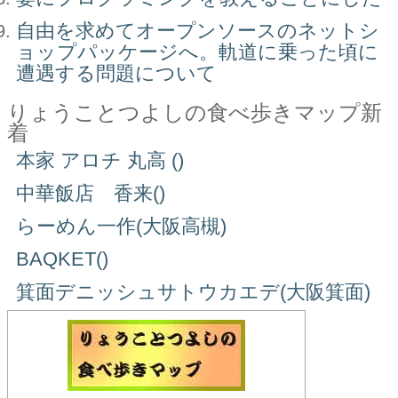
自由を求めてオープンソースのネットシ
ョップパッケージへ。軌道に乗った頃に
遭遇する問題について
りょうことつよしの食べ歩きマップ新
着
本家 アロチ 丸高 ()
中華飯店 香来()
らーめん一作(大阪高槻)
BAQKET()
箕面デニッシュサトウカエデ(大阪箕面)