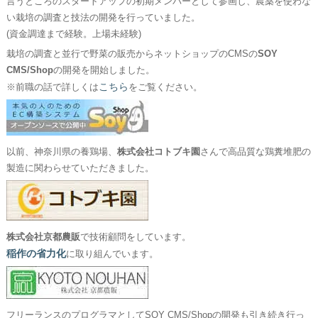
言うところのスタートアップの初期メンバーとして参画し、農薬を使わな
い栽培の調査と技法の開発を行っていました。
(資金調達まで経験。上場未経験)
栽培の調査と並行で野菜の販売からネットショップのCMSの
SOY
CMS/Shop
の開発を開始しました。
こちら
※前職の話で詳しくは
をご覧ください。
以前、神奈川県の養鶏場、
株式会社コトブキ園
さんで高品質な鶏糞堆肥の
製造に関わらせていただきました。
株式会社京都農販
で技術顧問をしています。
稲作の省力化
に取り組んでいます。
フリーランスのプログラマとしてSOY CMS/Shopの開発も引き続き行っ