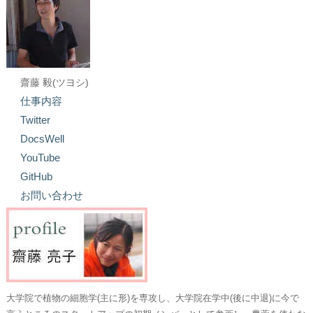
齋藤 毅(ツヨシ)
仕事内容
Twitter
DocsWell
YouTube
GitHub
お問い合わせ
大学院で植物の細胞学(主に形)を専攻し、大学院在学中(後に中退)に今で