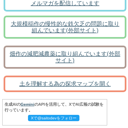
メルマガを配信しています
大規模稲作の慢性的な鉄欠乏の問題に取り
組んでいます(外部サイト)
畑作の減肥減農薬に取り組んでいます(外部
サイト)
土を理解する為の探求マップを開く
生成AIの
Gemini
のAPIを活用して、XでAI広報の試験を
行っています。
Xで@saitodevをフォロー