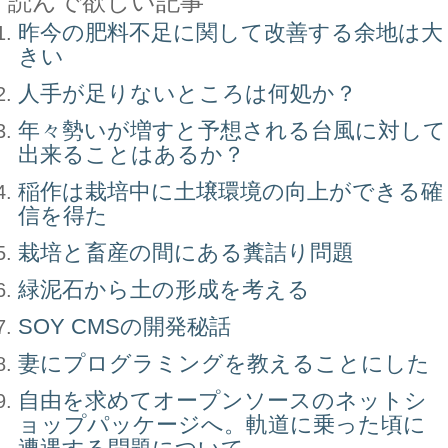
読んで欲しい記事
昨今の肥料不足に関して改善する余地は大
きい
人手が足りないところは何処か？
年々勢いが増すと予想される台風に対して
出来ることはあるか？
稲作は栽培中に土壌環境の向上ができる確
信を得た
栽培と畜産の間にある糞詰り問題
緑泥石から土の形成を考える
SOY CMSの開発秘話
妻にプログラミングを教えることにした
自由を求めてオープンソースのネットシ
ョップパッケージへ。軌道に乗った頃に