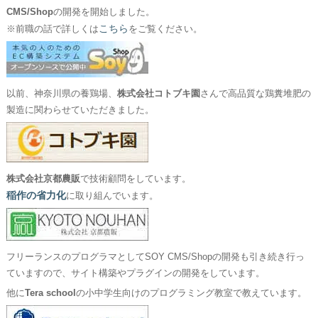
CMS/Shop
の開発を開始しました。
こちら
※前職の話で詳しくは
をご覧ください。
以前、神奈川県の養鶏場、
株式会社コトブキ園
さんで高品質な鶏糞堆肥の
製造に関わらせていただきました。
株式会社京都農販
で技術顧問をしています。
稲作の省力化
に取り組んでいます。
フリーランスのプログラマとしてSOY CMS/Shopの開発も引き続き行っ
ていますので、サイト構築やプラグインの開発をしています。
他に
Tera school
の小中学生向けのプログラミング教室で教えています。