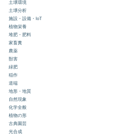
土壌環境
土壌分析
施設・設備・IoT
植物栄養
堆肥・肥料
家畜糞
農薬
獣害
緑肥
稲作
道端
地形・地質
自然現象
化学全般
植物の形
古典園芸
光合成