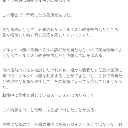
ヨトウ対策は植物ホルモンの視点から
この報告で一部気になる箇所があった。
更なる検証として、細胞の外からグルタミン酸を投与したところ、
葉が損傷した時と同じ反応を示したということだ。
グルタミン酸の投与の方法の詳細が見当たらないので葉面散布のよ
うな形でグルタミン酸を投与したと予想して話を進める。
他の投与の方法を検討したけれども、根から吸収だと任意の箇所に
集中的にグルタミン酸を配置することができないし、注射で投与だ
と物理的な刺激が発生して、その刺激によって反応してしまうから
だ。
栽培中に作物が感じているストレスとは何だろう？
この内容を目にした時、ふと思い出したことがある。
作物になるので、今回の報告にあるシロイヌナズナではないが、お