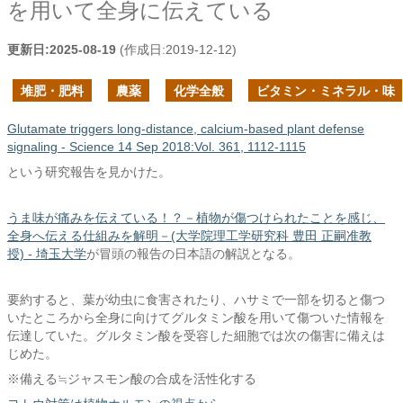
を用いて全身に伝えている
更新日:
2025-08-19
(作成日:
2019-12-12
)
堆肥・肥料
農薬
化学全般
ビタミン・ミネラル・味
Glutamate triggers long-distance, calcium-based plant defense
signaling - Science 14 Sep 2018:Vol. 361, 1112-1115
という研究報告を見かけた。
うま味が痛みを伝えている！？－植物が傷つけられたことを感じ、
全身へ伝える仕組みを解明－(大学院理工学研究科 豊田 正嗣准教
授) - 埼玉大学
が冒頭の報告の日本語の解説となる。
要約すると、葉が幼虫に食害されたり、ハサミで一部を切ると傷つ
いたところから全身に向けてグルタミン酸を用いて傷ついた情報を
伝達していた。グルタミン酸を受容した細胞では次の傷害に備えは
じめた。
※備える≒ジャスモン酸の合成を活性化する