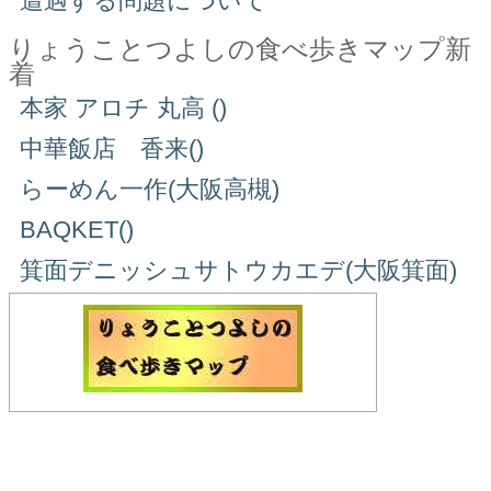
遭遇する問題について
りょうことつよしの食べ歩きマップ新
着
本家 アロチ 丸高 ()
中華飯店 香来()
らーめん一作(大阪高槻)
BAQKET()
箕面デニッシュサトウカエデ(大阪箕面)