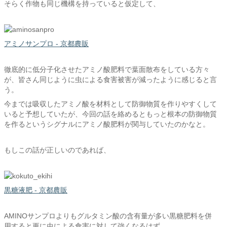
そらく作物も同じ機構を持っていると仮定して、
アミノサンプロ - 京都農販
徹底的に低分子化させたアミノ酸肥料で葉面散布をしている方々
が、皆さん同じように虫による食害被害が減ったように感じると言
う。
今までは吸収したアミノ酸を材料として防御物質を作りやすくして
いると予想していたが、今回の話を絡めるともっと根本の防御物質
を作るというシグナルにアミノ酸肥料が関与していたのかなと。
もしこの話が正しいのであれば、
黒糖液肥 - 京都農販
AMINOサンプロよりもグルタミン酸の含有量が多い黒糖肥料を併
用すると更に虫による食害に対して強くなるはず。