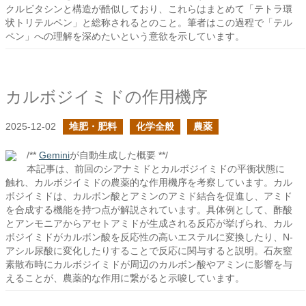
クルビタシンと構造が酷似しており、これらはまとめて「テトラ環
状トリテルペン」と総称されるとのこと。筆者はこの過程で「テル
ペン」への理解を深めたいという意欲を示しています。
カルボジイミドの作用機序
2025-12-02
堆肥・肥料
化学全般
農薬
/**
Gemini
が自動生成した概要 **/
本記事は、前回のシアナミドとカルボジイミドの平衡状態に
触れ、カルボジイミドの農薬的な作用機序を考察しています。カル
ボジイミドは、カルボン酸とアミンのアミド結合を促進し、アミド
を合成する機能を持つ点が解説されています。具体例として、酢酸
とアンモニアからアセトアミドが生成される反応が挙げられ、カル
ボジイミドがカルボン酸を反応性の高いエステルに変換したり、N-
アシル尿酸に変化したりすることで反応に関与すると説明。石灰窒
素散布時にカルボジイミドが周辺のカルボン酸やアミンに影響を与
えることが、農薬的な作用に繋がると示唆しています。