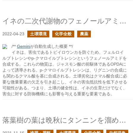
イネの二次代謝物のフェノールアミドを調べてみた
2022-04-23
土壌環境
化学全般
農薬
/**
Gemini
が自動生成した概要 **/
イネは、害虫であるトビイロウンカを防ぐため、フェルロイ
ルプトレシンやp-クマロイルプトレシンというフェノールアミドを
合成する。これらの物質は、ジャスモン酸の前駆体であるOPDAに
よって誘導される。p-クマロイルプトレシンは、リグニンの合成に
も関わるクマル酸を基に合成される。土壌劣化はクマル酸合成に必
要な微量要素の欠乏を引き起こし、イネの害虫抵抗性を低下させる
可能性がある。つまり、土壌の健全性は、イネの生育だけでなく、
害虫に対する防御機構にも影響を与える重要な要素である。
落葉樹の葉は晩秋にタンニンを溜め込み、土へと旅立つ