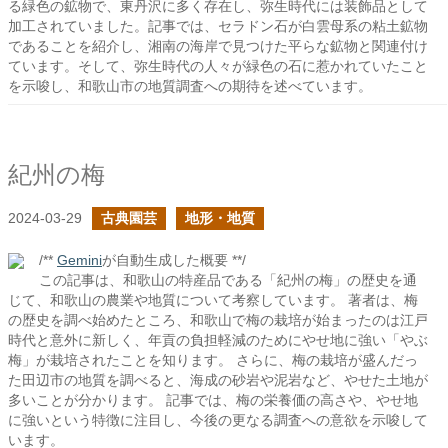
る緑色の鉱物で、東丹沢に多く存在し、弥生時代には装飾品として
加工されていました。記事では、セラドン石が白雲母系の粘土鉱物
であることを紹介し、湘南の海岸で見つけた平らな鉱物と関連付け
ています。そして、弥生時代の人々が緑色の石に惹かれていたこと
を示唆し、和歌山市の地質調査への期待を述べています。
紀州の梅
2024-03-29
古典園芸
地形・地質
/**
Gemini
が自動生成した概要 **/
この記事は、和歌山の特産品である「紀州の梅」の歴史を通
じて、和歌山の農業や地質について考察しています。 著者は、梅
の歴史を調べ始めたところ、和歌山で梅の栽培が始まったのは江戸
時代と意外に新しく、年貢の負担軽減のためにやせ地に強い「やぶ
梅」が栽培されたことを知ります。 さらに、梅の栽培が盛んだっ
た田辺市の地質を調べると、海成の砂岩や泥岩など、やせた土地が
多いことが分かります。 記事では、梅の栄養価の高さや、やせ地
に強いという特徴に注目し、今後の更なる調査への意欲を示唆して
います。