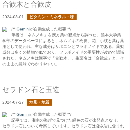
合歓木と合歓皮
2024-08-01
ビタミン・ミネラル・味
/**
Gemini
が自動生成した概要 **/
筆者は「ネムノキ」を漢方薬の観点から調べた。熊本大学薬
学部のデータベースによると、ネムノキの樹皮、花、小枝と葉は薬
用として使われ、主な成分はサポニンとフラボノイドである。薬効
成分は多くの植物で似ており、フラボノイドの重要性が改めて認識
された。ネムノキは漢字で「合歓木」、生薬名は「合歓皮」と、そ
のままの意味でわかりやすい。
セラドン石と玉造
2024-07-27
地形・地質
/**
Gemini
が自動生成した概要 **/
記事では、湘南の海岸で見つけた緑色の石が出発点となり、
セラドン石について考察しています。セラドン石は凝灰岩に含まれ