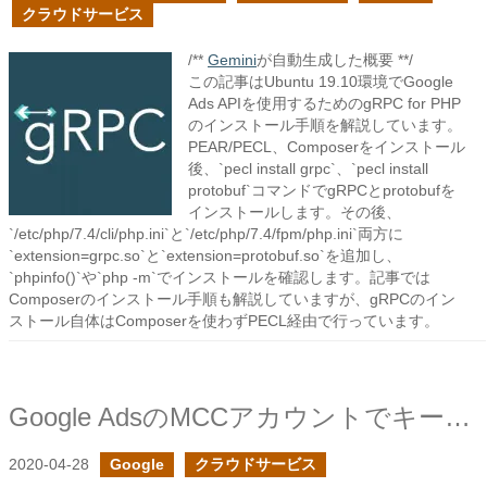
クラウドサービス
/**
Gemini
が自動生成した概要 **/
この記事はUbuntu 19.10環境でGoogle
Ads APIを使用するためのgRPC for PHP
のインストール手順を解説しています。
PEAR/PECL、Composerをインストール
後、`pecl install grpc`、`pecl install
protobuf`コマンドでgRPCとprotobufを
インストールします。その後、
`/etc/php/7.4/cli/php.ini`と`/etc/php/7.4/fpm/php.ini`両方に
`extension=grpc.so`と`extension=protobuf.so`を追加し、
`phpinfo()`や`php -m`でインストールを確認します。記事では
Composerのインストール手順も解説していますが、gRPCのイン
ストール自体はComposerを使わずPECL経由で行っています。
Google AdsのMCCアカウントでキーワードプランナーを無料で使えるようにするまで
2020-04-28
Google
クラウドサービス