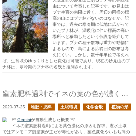
大阪北部の妙見山にあるブナ林の存続理
由について考察した記事です。妙見山は
ブナ生育の南限に近く、周辺の同様の標
高の山にはブナ林がないのはなぜか。記
事では、過去の寒冷期に低地に広がって
いたブナ林が、温暖化に伴い標高の高い
場所へと移動したという仮説を紹介して
います。ブナの種子散布は重力や動物に
よるもので、鳥による広範囲の散布は考
えにくい。しかし、数千年単位で考えれ
ば、生育域のゆっくりとした変化は可能であり、現在の妙見山のブ
ナ林は、寒冷期のブナ林の名残と推測されます。
窒素肥料過剰でイネの葉の色が濃くなるのはなぜだろう？
2020-07-25
堆肥・肥料
土壌環境
化学全般
植物の形
/**
Gemini
が自動生成した概要 **/
イネの窒素肥料過剰による葉色濃化の原因を探求。湛水土壌
ではアンモニア態窒素が主だが毒性があり、葉色変化やいもち病の