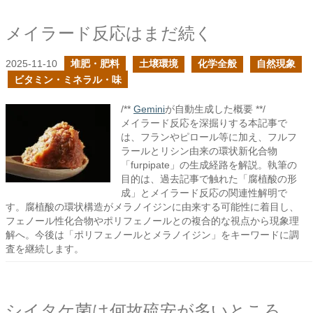
メイラード反応はまだ続く
2025-11-10
堆肥・肥料
土壌環境
化学全般
自然現象
ビタミン・ミネラル・味
/**
Gemini
が自動生成した概要 **/
メイラード反応を深掘りする本記事で
は、フランやピロール等に加え、フルフ
ラールとリシン由来の環状新化合物
「furpipate」の生成経路を解説。執筆の
目的は、過去記事で触れた「腐植酸の形
成」とメイラード反応の関連性解明で
す。腐植酸の環状構造がメラノイジンに由来する可能性に着目し、
フェノール性化合物やポリフェノールとの複合的な視点から現象理
解へ。今後は「ポリフェノールとメラノイジン」をキーワードに調
査を継続します。
シイタケ菌は何故硫安が多いところでは不利になるのか？