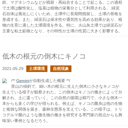
鉄、マグネシウムなどが残留・再結合することで起こる。この過程
で土壌は酸性化し、塩基は植物の栄養分として利用される。 緑泥
石自体は風化しにくいため、土壌中に長期間残留し、土壌の骨格を
形成する。また、緑泥石は保水性や通気性を高める効果があり、植
物の生育に適した土壌環境を作る。特に、火山灰土壌では緑泥石が
主要な粘土鉱物となり、その特性が土壌の性質に大きく影響する。
低木の根元の倒木にキノコ
2021-05-29
土壌環境
自然現象
/**
Gemini
が自動生成した概要 **/
里山の傾斜で、細い木の根元に生えた倒木に小さなキノコが
生えている様子が観察された。この倒木はキノコの働きによって分
解され、土に還っていく。この自然の循環は精巧で、小さな倒木一
本からも多くの学びが得られる。例えば、キノコの菌糸は他の生物
と複雑な関係を築き、森林生態系を支えている。この様子は、トリ
コデルマ菌のような微生物の働きを研究する専門家の視点からも興
味深い事例となるだろう。