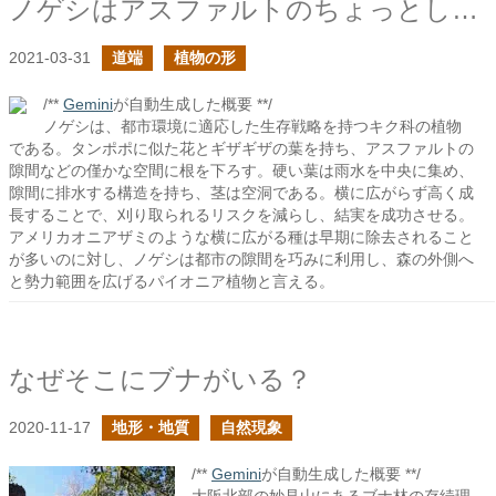
ノゲシはアスファルトのちょっとした隙間を狙う
2021-03-31
道端
植物の形
/**
Gemini
が自動生成した概要 **/
ノゲシは、都市環境に適応した生存戦略を持つキク科の植物
である。タンポポに似た花とギザギザの葉を持ち、アスファルトの
隙間などの僅かな空間に根を下ろす。硬い葉は雨水を中央に集め、
隙間に排水する構造を持ち、茎は空洞である。横に広がらず高く成
長することで、刈り取られるリスクを減らし、結実を成功させる。
アメリカオニアザミのような横に広がる種は早期に除去されること
が多いのに対し、ノゲシは都市の隙間を巧みに利用し、森の外側へ
と勢力範囲を広げるパイオニア植物と言える。
なぜそこにブナがいる？
2020-11-17
地形・地質
自然現象
/**
Gemini
が自動生成した概要 **/