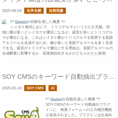
2025-06-04
化学全般
自然現象
/**
Gemini
が自動生成した概要 **/
シイタケ栽培において、トリコデルマというカビが天敵。培
地に糖が多いとシイタケが優位になるが、硫安が多いとトリコデル
マが優位になる。これはシイタケ菌がトリコデルマを阻害する直鎖
アルコールを合成するため。糖が多いと直鎖アルコールを多く合成
できる。硫安がトリコデルマ優位にする理由は、直鎖アルコールの
合成酵素に影響するか、直接無効化するかのどちらかだと推測。
SOY CMSのキーワード自動抽出プラグインで入力補完機能を追加しました
2025-02-10
SOY CMS
AI
/**
Gemini
が自動生成した概要 **/
SOY CMSのキーワード自動抽出プラグ
インに、検索フォームへの入力補完機能
が追加されました。プラグインは生成AI