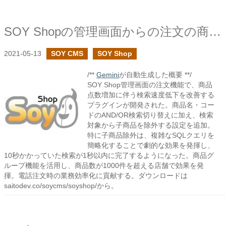
SOY Shopの管理画面からの注文の商品検索の高速化に挑戦
2021-05-13
SOY CMS
SOY Shop
/**
Gemini
が自動生成した概要 **/
SOY Shop管理画面の注文機能で、商品
点数増加に伴う検索速度低下を改善する
プラグインが開発された。商品名・コー
ドのAND/OR検索切り替えに加え、検索
対象から子商品を除外する設定を追加。
特に子商品除外は、複雑なSQLクエリを
簡略化することで劇的な効果を発揮し、
10秒かかっていた検索が1秒以内に完了するようになった。商品グ
ループ機能を活用し、商品数が1000件を超える店舗で効果を発
揮。電話注文時の業務効率化に貢献する。ダウンロードは
saitodev.co/soycms/soyshop/から。