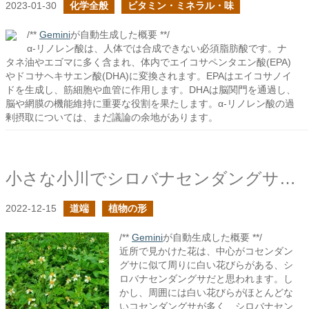
2023-01-30
化学全般
ビタミン・ミネラル・味
/**
Gemini
が自動生成した概要 **/
α-リノレン酸は、人体では合成できない必須脂肪酸です。ナ
タネ油やエゴマに多く含まれ、体内でエイコサペンタエン酸(EPA)
やドコサヘキサエン酸(DHA)に変換されます。EPAはエイコサノイ
ドを生成し、筋細胞や血管に作用します。DHAは脳関門を通過し、
脳や網膜の機能維持に重要な役割を果たします。α-リノレン酸の過
剰摂取については、まだ議論の余地があります。
小さな小川でシロバナセンダングサらしき花を見かけた
2022-12-15
道端
植物の形
/**
Gemini
が自動生成した概要 **/
近所で見かけた花は、中心がコセンダン
グサに似て周りに白い花びらがある、シ
ロバナセンダングサだと思われます。し
かし、周囲には白い花びらがほとんどな
いコセンダングサが多く、シロバナセン