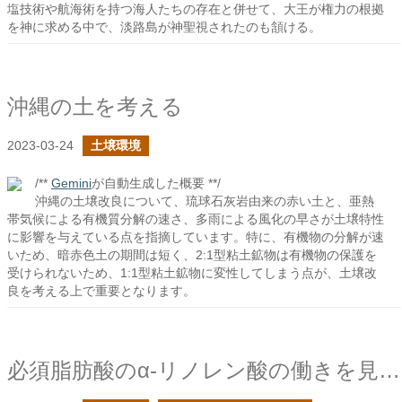
塩技術や航海術を持つ海人たちの存在と併せて、大王が権力の根拠
を神に求める中で、淡路島が神聖視されたのも頷ける。
沖縄の土を考える
2023-03-24
土壌環境
/**
Gemini
が自動生成した概要 **/
沖縄の土壌改良について、琉球石灰岩由来の赤い土と、亜熱
帯気候による有機質分解の速さ、多雨による風化の早さが土壌特性
に影響を与えている点を指摘しています。特に、有機物の分解が速
いため、暗赤色土の期間は短く、2:1型粘土鉱物は有機物の保護を
受けられないため、1:1型粘土鉱物に変性してしまう点が、土壌改
良を考える上で重要となります。
必須脂肪酸のα-リノレン酸の働きを見てみる