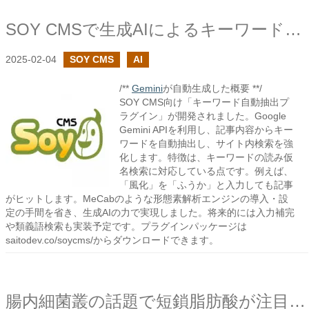
SOY CMSで生成AIによるキーワード自動抽出プラグインを作成しました
2025-02-04
SOY CMS
AI
/**
Gemini
が自動生成した概要 **/
SOY CMS向け「キーワード自動抽出プ
ラグイン」が開発されました。Google
Gemini APIを利用し、記事内容からキー
ワードを自動抽出し、サイト内検索を強
化します。特徴は、キーワードの読み仮
名検索に対応している点です。例えば、
「風化」を「ふうか」と入力しても記事
がヒットします。MeCabのような形態素解析エンジンの導入・設
定の手間を省き、生成AIの力で実現しました。将来的には入力補完
や類義語検索も実装予定です。プラグインパッケージは
saitodev.co/soycms/からダウンロードできます。
腸内細菌叢の話題で短鎖脂肪酸が注目されているそうだ