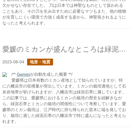
欠かせない存在でした。 刀は日本では神聖なものとして扱われる
こともあり、その刀を生み出すために必要なマツもまた、他の植物
が生育しにくい環境で力強く成長する姿から、神聖視されるように
なったと考えられます。
愛媛のミカンが盛んなところは緑泥石帯
2023-08-04
地形・地質
/**
Gemini
が自動生成した概要 **/
愛媛県は日本有数のミカン産地として知られていますが、特
に八幡浜市の収穫量が突出しています。ミカンの栽培適地として石
灰岩地帯が挙げられますが、八幡浜市は緑泥石帯に属しています。
この記事では、愛媛県におけるミカンの栽培の歴史を紐解きなが
ら、緑泥石帯とミカンの栽培の関係性について考察しています。愛
媛県のミカン栽培は、江戸時代に持ち帰られた苗木に端を発してお
り、栽培に適した緑泥石帯の八幡浜市で特に盛んになったと考えら
れます。