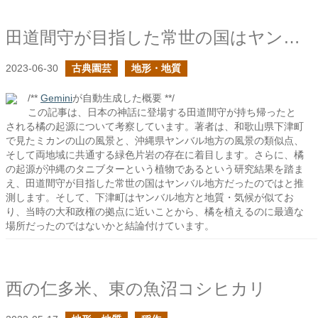
田道間守が目指した常世の国はヤンバルの事か？
2023-06-30
古典園芸
地形・地質
/**
Gemini
が自動生成した概要 **/
この記事は、日本の神話に登場する田道間守が持ち帰ったと
される橘の起源について考察しています。著者は、和歌山県下津町
で見たミカンの山の風景と、沖縄県ヤンバル地方の風景の類似点、
そして両地域に共通する緑色片岩の存在に着目します。さらに、橘
の起源が沖縄のタニブターという植物であるという研究結果を踏ま
え、田道間守が目指した常世の国はヤンバル地方だったのではと推
測します。そして、下津町はヤンバル地方と地質・気候が似てお
り、当時の大和政権の拠点に近いことから、橘を植えるのに最適な
場所だったのではないかと結論付けています。
西の仁多米、東の魚沼コシヒカリ