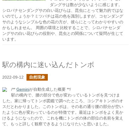
ダングサは数が少ないように感じます。
シロバナセンダングサの白い花びらは、昆虫にとって魅力的ではな
いのでしょうか？ミツバチは花の色を識別しますが、コセンダング
サのようなシンプルな色の花の方が、彼らにとってわかりやすいの
かもしれません。 周囲の環境と比較することで、シロバナセンダ
ングサの白い花びらの役割や、昆虫との関係について疑問が生じて
います。
駅の構内に迷い込んだトンボ
2022-09-12
自然現象
/**
Gemini
が自動生成した概要 **/
駅の構内で、腰の部分で色が変わっているトンボを見つけま
した。家に帰ってトンボ図鑑で調べたところ、コシアキトンボのオ
スだとわかりました。このトンボは、その名の通り腰の部分が空い
たように色が変わっているのが特徴です。最近はトンボをよく見か
けるようになったので、これを機にトンボの体の部位の名前を覚え
て、もっと詳しく観察できるようになりたいと思いました。