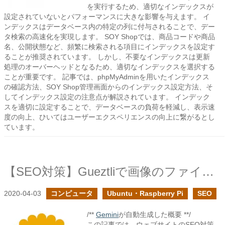
を実行するため、適切なインデックスが
設定されていないとパフォーマンスに大きな影響を与えます。 イ
ンデックスはデータベース内の特定の列に付与されることで、デー
タ検索の高速化を実現します。 SOY Shopでは、商品コードや商品
名、公開状態など、頻繁に検索される項目にインデックスを設定す
ることが推奨されています。 しかし、不要なインデックスは更新
処理のオーバーヘッドとなるため、適切なインデックスを選択する
ことが重要です。 記事では、phpMyAdminを用いたインデックス
の確認方法、SOY Shop管理画面からのインデックス設定方法、そ
してインデックス設定の注意点が解説されています。 インデック
スを適切に設定することで、データベースの負荷を軽減し、表示速
度の向上、ひいてはユーザーエクスペリエンスの向上に繋がるとし
ています。
【SEO対策】Gueztliで画像のファイルサイズの削減
2020-04-03
コンピュータ
Ubuntu・Raspberry Pi
SEO
/**
Gemini
が自動生成した概要 **/
この記事では、ウェブサイトのSEO対策