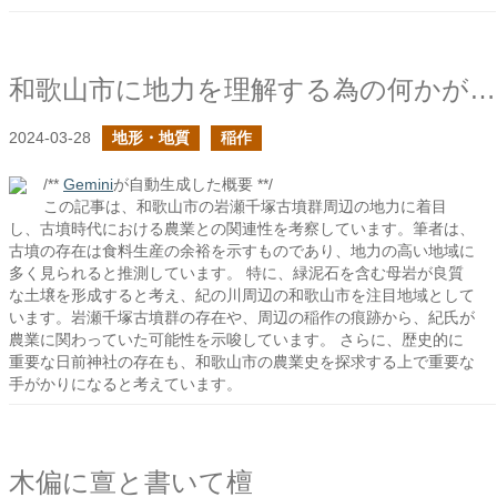
和歌山市に地力を理解する為の何かがある予感がある
2024-03-28
地形・地質
稲作
/**
Gemini
が自動生成した概要 **/
この記事は、和歌山市の岩瀬千塚古墳群周辺の地力に着目
し、古墳時代における農業との関連性を考察しています。筆者は、
古墳の存在は食料生産の余裕を示すものであり、地力の高い地域に
多く見られると推測しています。 特に、緑泥石を含む母岩が良質
な土壌を形成すると考え、紀の川周辺の和歌山市を注目地域として
います。岩瀬千塚古墳群の存在や、周辺の稲作の痕跡から、紀氏が
農業に関わっていた可能性を示唆しています。 さらに、歴史的に
重要な日前神社の存在も、和歌山市の農業史を探求する上で重要な
手がかりになると考えています。
木偏に亶と書いて檀