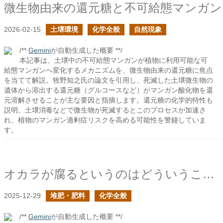
微生物由来の還元糖と不可給態マンガン
2026-02-15
土壌環境
化学全般
自然現象
/**
Gemini
が自動生成した概要 **/
本記事は、土壌中の不可給態マンガンが植物に利用可能な可
給態マンガンへ変化するメカニズムを、微生物由来の還元糖に焦点
を当てて解説。牧野知之氏の論文を引用し、死滅した土壌微生物の
遺体から溶出する還元糖（グルコースなど）がマンガン酸化物を還
元溶解させることが主な要因と指摘します。還元糖の化学的特性も
説明。土壌消毒などで微生物が死滅するとこのプロセスが加速さ
れ、植物のマンガン過剰症リスクを高める可能性を警鐘していま
す。
オカラが腐るというのはどういうことか？の続きの続き
2025-12-29
堆肥・肥料
化学全般
/**
Gemini
が自動生成した概要 **/