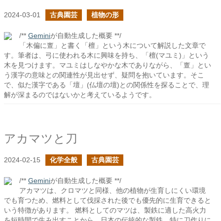
2024-03-01
古典園芸
植物の形
/**
Gemini
が自動生成した概要 **/
「木偏に亶」と書く「檀」という木について解説した文章で
す。筆者は、弓に使われる木に興味を持ち、「檀(マユミ)」という
木を見つけます。マユミはしなやかな木でありながら、「亶」とい
う漢字の意味との関連性が見出せず、疑問を抱いています。そこ
で、似た漢字である「壇」(仏壇の壇)との関係性を探ることで、理
解が深まるのではないかと考えているようです。
アカマツと刀
2024-02-15
化学全般
古典園芸
/**
Gemini
が自動生成した概要 **/
アカマツは、クロマツと同様、他の植物が生育しにくい環境
でも育つため、燃料として伐採された後でも優先的に生育できると
いう特徴があります。 燃料としてのマツは、製鉄に適した高火力
を短時間で生み出すことから、日本の伝統的な製鉄、特に刀作りに