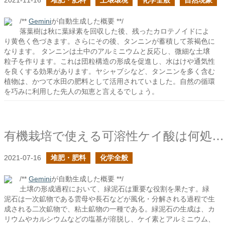
2021-11-16
堆肥・肥料
土壌環境
化学全般
自然現象
/**
Gemini
が自動生成した概要 **/
落葉樹は秋に葉緑素を回収した後、残ったカロテノイドによ
り黄色く色づきます。さらにその後、タンニンが蓄積して茶褐色に
なります。 タンニンは土中のアルミニウムと反応し、微細な土壌
粒子を作ります。これは団粒構造の形成を促進し、水はけや通気性
を良くする効果があります。ヤシャブシなど、タンニンを多く含む
植物は、かつて水田の肥料として活用されていました。自然の循環
を巧みに利用した先人の知恵と言えるでしょう。
有機栽培で使える可溶性ケイ酸は何処にある？
2021-07-16
堆肥・肥料
化学全般
/**
Gemini
が自動生成した概要 **/
土壌の形成過程において、緑泥石は重要な役割を果たす。緑
泥石は一次鉱物である雲母や長石などが風化・分解される過程で生
成される二次鉱物で、粘土鉱物の一種である。緑泥石の生成は、カ
リウムやカルシウムなどの塩基が溶脱し、ケイ素とアルミニウム、