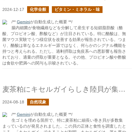
2024-12-17
化学全般
ビタミン・ミネラル・味
/**
Gemini
が自動生成した概要 **/
腸内細菌が食物繊維などを分解して産生する短鎖脂肪酸（酪
酸、プロピオン酸、酢酸など）が注目されている。特に酪酸は、無
菌マウス実験でうつ様症状を改善する効果が報告されている。つま
り、酪酸は単なるエネルギー源ではなく、何らかのシグナル機能を
持つと考えられる。ただし、過剰摂取は免疫系への悪影響も報告さ
れており、適量の摂取が重要となる。その他、プロピオン酸や酢酸
は食欲や肥満への関与も示唆されている。
麦茶粕にキセルガイらしき陸貝が集まる
2024-08-18
自然現象
/**
Gemini
が自動生成した概要 **/
生ゴミを埋める箇所で、特に麦茶粕に細長い巻き貝が多数集
まっているのが発見されました。この貝の正体と食性を調査したと