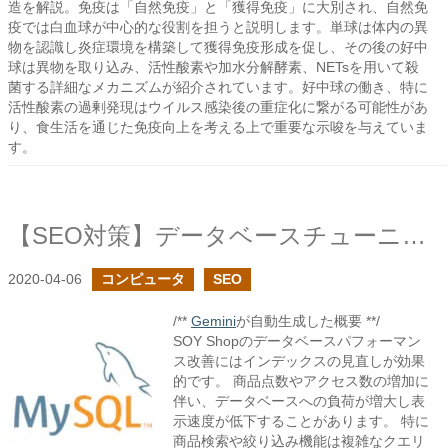
造を解説。免疫は「自然免疫」と「獲得免疫」に大別され、自然免
疫では白血球が中心的な役割を担うと説明します。単球は体内の異
物を認識し炎症環境を構築して獲得免疫形成を促し、その後の好中
球は異物を取り込み、活性酸素や加水分解酵素、NETsを用いて殺
菌する詳細なメカニズムが紹介されています。好中球の働き、特に
活性酸素の過剰発現はウイルス感染後の重症化に繋がる可能性があ
り、食生活を通じた免疫向上を考える上で重要な示唆を与えていま
す。
【SEO対策】データベースチューニング
2020-04-06
コンピュータ
SEO
/**
Gemini
が自動生成した概要 **/
SOY Shopのデータベースパフォーマン
ス改善にはインデックスの見直しが効果
的です。 商品点数やアクセス数の増加に
伴い、データベースへの負荷が増大し表
示速度が低下することがあります。 特に
商品検索や絞り込み機能は複雑なクエリ