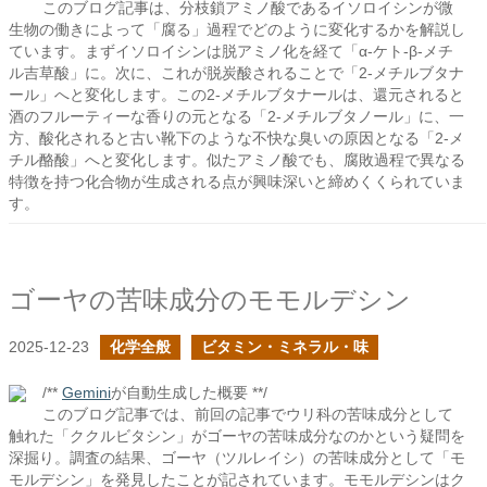
このブログ記事は、分枝鎖アミノ酸であるイソロイシンが微
生物の働きによって「腐る」過程でどのように変化するかを解説し
ています。まずイソロイシンは脱アミノ化を経て「α-ケト-β-メチ
ル吉草酸」に。次に、これが脱炭酸されることで「2-メチルブタナ
ール」へと変化します。この2-メチルブタナールは、還元されると
酒のフルーティーな香りの元となる「2-メチルブタノール」に、一
方、酸化されると古い靴下のような不快な臭いの原因となる「2-メ
チル酪酸」へと変化します。似たアミノ酸でも、腐敗過程で異なる
特徴を持つ化合物が生成される点が興味深いと締めくくられていま
す。
ゴーヤの苦味成分のモモルデシン
2025-12-23
化学全般
ビタミン・ミネラル・味
/**
Gemini
が自動生成した概要 **/
このブログ記事では、前回の記事でウリ科の苦味成分として
触れた「ククルビタシン」がゴーヤの苦味成分なのかという疑問を
深掘り。調査の結果、ゴーヤ（ツルレイシ）の苦味成分として「モ
モルデシン」を発見したことが記されています。モモルデシンはク