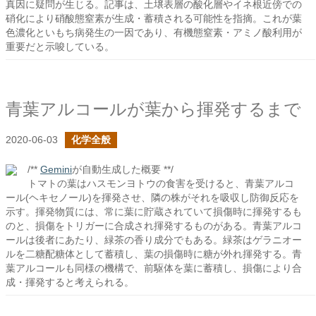
真因に疑問が生じる。記事は、土壌表層の酸化層やイネ根近傍での
硝化により硝酸態窒素が生成・蓄積される可能性を指摘。これが葉
色濃化といもち病発生の一因であり、有機態窒素・アミノ酸利用が
重要だと示唆している。
青葉アルコールが葉から揮発するまで
2020-06-03
化学全般
/**
Gemini
が自動生成した概要 **/
トマトの葉はハスモンヨトウの食害を受けると、青葉アルコ
ール(ヘキセノール)を揮発させ、隣の株がそれを吸収し防御反応を
示す。揮発物質には、常に葉に貯蔵されていて損傷時に揮発するも
のと、損傷をトリガーに合成され揮発するものがある。青葉アルコ
ールは後者にあたり、緑茶の香り成分でもある。緑茶はゲラニオー
ルを二糖配糖体として蓄積し、葉の損傷時に糖が外れ揮発する。青
葉アルコールも同様の機構で、前駆体を葉に蓄積し、損傷により合
成・揮発すると考えられる。