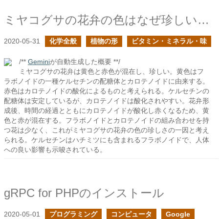
ミヤコグサの花弁の色はなぜ珍しいのだろう？
2020-05-31
化学全般
植物の形
ビタミン・ミネラル・味
/**
Gemini
が自動生成した概要 **/
ミヤコグサの花弁は黄色と赤色が混在し、珍しい。黄色はフ
ラボノイドの一種ケルセチンの配糖体とカロテノイドに由来する。
赤色はカロテノイドの酸化によるものと考えられる。ケルセチンの
配糖体は安定しているが、カロテノイドは酸化されやすい。花弁形
成後、時間の経過とともにカロテノイドが酸化し赤くなるため、黄
色と赤が混在する。フラボノイドとカロテノイドの組み合わせを持
つ花は少なく、これがミヤコグサの花弁の色の珍しさの一因と考え
られる。ケルセチンはハチミツにも含まれるフラボノイドで、人体
への良い影響も示唆されている。
gRPC for PHPのインストール
2020-05-01
プログラミング
コンピュータ
Google