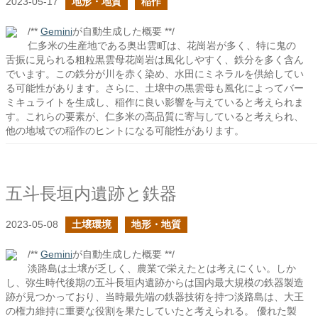
2023-05-17
地形・地質
稲作
/**
Gemini
が自動生成した概要 **/
仁多米の生産地である奥出雲町は、花崗岩が多く、特に鬼の
舌振に見られる粗粒黒雲母花崗岩は風化しやすく、鉄分を多く含ん
でいます。この鉄分が川を赤く染め、水田にミネラルを供給してい
る可能性があります。さらに、土壌中の黒雲母も風化によってバー
ミキュライトを生成し、稲作に良い影響を与えていると考えられま
す。これらの要素が、仁多米の高品質に寄与していると考えられ、
他の地域での稲作のヒントになる可能性があります。
五斗長垣内遺跡と鉄器
2023-05-08
土壌環境
地形・地質
/**
Gemini
が自動生成した概要 **/
淡路島は土壌が乏しく、農業で栄えたとは考えにくい。しか
し、弥生時代後期の五斗長垣内遺跡からは国内最大規模の鉄器製造
跡が見つかっており、当時最先端の鉄器技術を持つ淡路島は、大王
の権力維持に重要な役割を果たしていたと考えられる。 優れた製