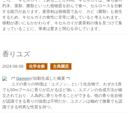
ころ、「キセルガイ」であることが判明。キセルガイは、落ち葉や
朽木、藻類、菌類といった植物質を好んで食べ、セルロースを分解
する能力があります。麦茶粕は植物質であり、カビ（菌類）も発生
するため、キセルガイの食性に非常に適していると考えられます。
移動が遅いにもかかわらず、キセルガイが麦茶粕の塊を見つけて集
まっていることに、筆者は驚きと関心を示しています。
香りユズ
2024-08-08
化学全般
古典園芸
/**
Gemini
が自動生成した概要 **/
ユズの香りの特徴は「ユズノン」という化合物で、わずか1滴
でも50mプールに香りが広がるほど強い。ユズノンの合成方法が確
立されており、人為的に香りを作ることができる。他の香り化合物
が認識できる香りの強度は不明だが、ユズノンは極めて微量でも認
識できる特異な性質を持つ。