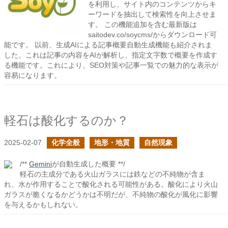
を利用し、サイト内のコンテンツからキ
ーワードを抽出して検索性を向上させま
す。 この機能追加を含む最新版は
saitodev.co/soycms/からダウンロード可
能です。 以前、生成AIによる記事概要自動生成機能も紹介されま
した。これは記事の内容をAIが解析し、指定文字数で概要を作成す
る機能です。これにより、SEO対策や記事一覧での魅力的な表示が
容易になります。
軽石は酸化するのか？
2025-02-07
化学全般
地形・地質
自然現象
/**
Gemini
が自動生成した概要 **/
軽石の主成分である火山ガラスには鉄などの不純物が含ま
れ、水が作用することで酸化される可能性がある。酸化により火山
ガラスが脆くなるかどうかは不明だが、不純物の酸化が風化に影響
を与えるかもしれない。