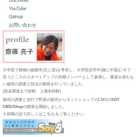
DocsWell
YouTube
GitHub
お問い合わせ
大学院で植物の細胞学(主に形)を専攻し、大学院在学中(後に中退)に今で
言うところのスタートアップの初期メンバーとして参画し、農薬を使わな
い栽培の調査と技法の開発を行っていました。
(資金調達まで経験。上場未経験)
栽培の調査と並行で野菜の販売からネットショップのCMSの
SOY
CMS/Shop
の開発を開始しました。
こちら
※前職の話で詳しくは
をご覧ください。