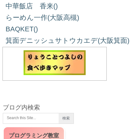
中華飯店 香来()
らーめん一作(大阪高槻)
BAQKET()
箕面デニッシュサトウカエデ(大阪箕面)
ブログ内検索
プログラミング教室