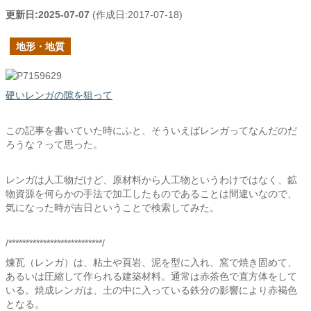
更新日:
2025-07-07
(作成日:
2017-07-18
)
地形・地質
硬いレンガの隙を狙って
この記事を書いていた時にふと、そういえばレンガってなんだのだ
ろうな？って思った。
レンガは人工物だけど、原材料から人工物というわけではなく、鉱
物資源を何らかの手法で加工したものであることは間違いなので、
気になった時が吉日ということで検索してみた。
/***************************/
煉瓦（レンガ）は、粘土や頁岩、泥を型に入れ、窯で焼き固めて、
あるいは圧縮して作られる建築材料。通常は赤茶色で直方体をして
いる。焼成レンガは、土の中に入っている鉄分の影響により赤褐色
となる。