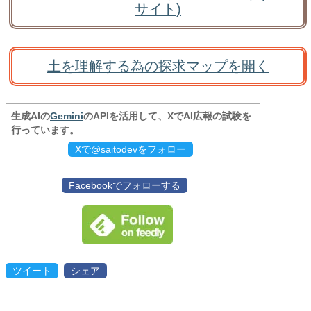
サイト)
土を理解する為の探求マップを開く
生成AIの
Gemini
のAPIを活用して、XでAI広報の試験を
行っています。
Xで@saitodevをフォロー
Facebookでフォローする
ツイート
シェア