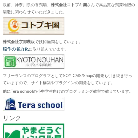
以前、神奈川県の養鶏場、
株式会社コトブキ園
さんで高品質な鶏糞堆肥の
製造に関わらせていただきました。
株式会社京都農販
で技術顧問をしています。
稲作の省力化
に取り組んでいます。
フリーランスのプログラマとしてSOY CMS/Shopの開発も引き続き行っ
ていますので、サイト構築やプラグインの開発をしています。
他に
Tera school
の小中学生向けのプログラミング教室で教えています。
リンク