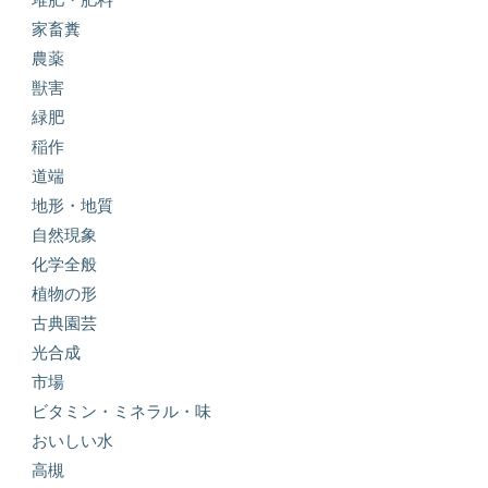
家畜糞
農薬
獣害
緑肥
稲作
道端
地形・地質
自然現象
化学全般
植物の形
古典園芸
光合成
市場
ビタミン・ミネラル・味
おいしい水
高槻