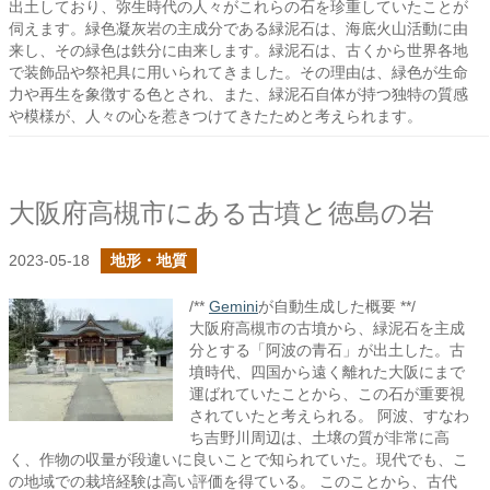
出土しており、弥生時代の人々がこれらの石を珍重していたことが
伺えます。緑色凝灰岩の主成分である緑泥石は、海底火山活動に由
来し、その緑色は鉄分に由来します。緑泥石は、古くから世界各地
で装飾品や祭祀具に用いられてきました。その理由は、緑色が生命
力や再生を象徴する色とされ、また、緑泥石自体が持つ独特の質感
や模様が、人々の心を惹きつけてきたためと考えられます。
大阪府高槻市にある古墳と徳島の岩
2023-05-18
地形・地質
/**
Gemini
が自動生成した概要 **/
大阪府高槻市の古墳から、緑泥石を主成
分とする「阿波の青石」が出土した。古
墳時代、四国から遠く離れた大阪にまで
運ばれていたことから、この石が重要視
されていたと考えられる。 阿波、すなわ
ち吉野川周辺は、土壌の質が非常に高
く、作物の収量が段違いに良いことで知られていた。現代でも、こ
の地域での栽培経験は高い評価を得ている。 このことから、古代