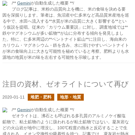
/**
Gemini
が自動生成した概要 **/
ブログ記事は、米粉の品質向上を機に、米の食味を決める要
因を深掘りします。筆者は、魚沼産や仁多米など高品質米産地を巡
る中で、水田へ流入する**水質が米の品質に大きく影響する**とい
う仮説を提唱。従来の「カリウム重要説」に対し、調査地域では**
鉄やマグネシウムが多い鉱物**が山に分布する傾向を発見しまし
た。特に、仁多米周辺の**ベントナイト鉱山**に注目し、海由来の
カリウム・マグネシウム・鉄を含み、水に溶けやすいベントナイト
が米の食味向上に大きな可能性を秘めていると考察。肥料よりも水
源地の地質が米の味を左右する可能性を示唆します。
注目の資材、ゼオライトについて再び
2020-01-11
堆肥・肥料
地形・地質
/**
Gemini
が自動生成した概要 **/
ゼオライトは、沸石とも呼ばれる多孔質のアルミノケイ酸塩
鉱物で、粘土鉱物のように扱われるが粘土鉱物ではない。凝灰岩な
どの火山岩が地中に埋没し、100℃程度の熱水と反応することで生
成される。イオン交換性や吸着性を持つ。記事では、凝灰岩が熱水