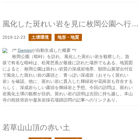
風化した斑れい岩を見に枚岡公園へ行ってきた
2019-12-23
土壌環境
地形・地質
/**
Gemini
が自動生成した概要 **/
枚岡公園（暗峠）を訪れ、風化した斑れい岩を観察した。急
坂で有名な暗峠は、松尾芭蕉が最後に訪れた場所でもある。地質図
によると、枚岡公園は斑れい岩質の深成岩地帯。額田山展望台付近
で風化した斑れい岩の露頭と、青っぽい深成岩（おそらく斑れい
岩）を確認。他に、斑れい岩に貫入した輝緑岩や花崗岩も存在する
らしく、深成岩らしい露頭を輝緑岩と予想。今回の訪問は、斑れい
岩風化土壌の観察が目的。斑れい岩の説明は次回に持ち越し。本山
寺の枕状溶岩や凝灰岩採石場跡訪問の記事へのリンクあり。
若草山山頂の赤い土