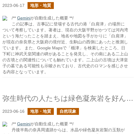
2023-06-17
地形・地質
/**
Gemini
が自動生成した概要 **/
この記事は、古事記に登場する古代の港「白肩津」の場所に
ついて考察しています。著者は、現在の大阪平野がかつては河内湾
という海だったことを踏まえ、地名や地図を手がかりに「白肩津」
が現在の奈良県と大阪府の境付近、生駒山の西側にあったと推測し
ています。 また、Google Mapsで「楯津」を検索したところ、日
下町に神武天皇関連の碑があることを発見し、その南にある二上山
の古墳との関連性についても触れています。二上山の古墳は大津皇
子の墓である可能性も示唆されており、古代史のロマンを感じさせ
る内容となっています。
弥生時代の人たちは緑色凝灰岩を好んだか？
2023-06-16
地形・地質
自然現象
/**
Gemini
が自動生成した概要 **/
丹後半島の奈具岡遺跡からは、水晶や緑色凝灰岩製の玉類が