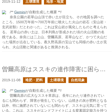
2019-11-12
土壌環境
地形・地質
/**
Gemini
が自動生成した概要 **/
奈良公園の若草山山頂で赤い土が目立ち、その地質を調べた
ところ、1500万年前〜700万年前に噴火した火山の岩石（安山岩・
玄武岩類）だとわかった。これは安山岩が風化したものと考えられ
る。 若草山の赤い土は、日本列島が形成された頃の火山活動の名
残である。奈良には二上山、曽爾高原、若草山など、かつて火山だ
った場所が点在している。夜久野高原の宝山でも同様の赤い土が見
られ、火山活動と関連があると推測される。
曽爾高原はススキの連作障害に困らなかったのだろうか？
2019-11-08
堆肥・肥料
土壌環境
自然現象
/**
Gemini
が自動生成した概要 **/
曽爾高原の広大なススキ草原は、長年にわたり連作されてい
るにも関わらず、障害が発生していない。山焼きの灰が肥料となる
以外、特に施肥されていないにも関わらず、ススキは元気に育って
いる。これは、ススキがエンドファイトによる窒素固定能力を持つ