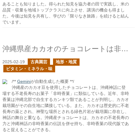
あることも知りました。得られた知見を協力者の田で実践し、米の
品質・収量を地域トップクラスに向上させ、講演の機会も得まし
た。今後は知見を共有し、学びの「限りなき旅路」を続けると結ん
でいます。
沖縄県産カカオのチョコレートは非時香菓であると言いたい
2025-02-19
古典園芸
地形・地質
ビタミン・ミネラル・味
/**
Gemini
が自動生成した概要 **/
沖縄産のカカオ豆を使用したチョコレートは、沖縄神話に登
場する不老長寿のお菓子「非時香菓」に類似している。近年、非時
香菓は沖縄北部で自生するカンキツ類であることが判明し、カカオ
栽培園がその自生地に隣接している。また、カカオは歴史的に不老
長寿の薬とされ、神聖な場所とされる緑色片岩が栽培園に存在し、
神話の舞台と重なる。沖縄産チョコレートは、カカオの不老長寿の
力と沖縄神話の非時香菓の伝説を併せ持ち、非時香菓の現代版であ
ると捉えることができる。