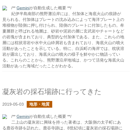
/**
Gemini
が自動生成した概要 **/
紀伊半島南部の熊野灘沿岸には、付加体と海底火山の痕跡が
見られる。付加体はプレートの沈み込みによって海洋プレート上の
堆積物が陸側に押し付けられ、陸側のプレートに付加したもの。牟
婁層群と呼ばれる地層は、砂岩や泥岩の層に玄武岩やチャートなど
の岩塊が含まれており、典型的な付加体である。また、これらの地
層には枕状溶岩や水中火山砕屑岩も含まれており、海底火山の噴火
活動があったことを示している。特に、白浜町の海岸では、枕状溶
岩が露出しており、海底火山の噴火の様子を鮮やかに物語ってい
る。これらのことから、熊野灘沿岸地域は、かつて活発な海底火山
活動があった海域だったことがわかる。
凝灰岩の採石場跡に行ってきた
2019-05-03
地形・地質
/**
Gemini
が自動生成した概要 **/
二上山の凝灰岩に興味を持った著者は、大阪側の太子町にあ
る鹿谷寺跡を訪れた。鹿谷寺跡は、8世紀頃に凝灰岩の採石場跡に