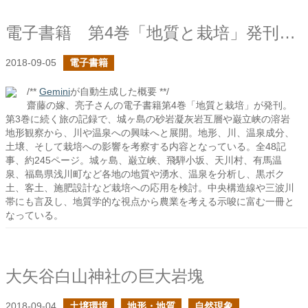
電子書籍 第4巻「地質と栽培」発刊しました！
2018-09-05
電子書籍
/**
Gemini
が自動生成した概要 **/
齋藤の嫁、亮子さんの電子書籍第4巻「地質と栽培」が発刊。
第3巻に続く旅の記録で、城ヶ島の砂岩凝灰岩互層や巌立峡の溶岩
地形観察から、川や温泉への興味へと展開。地形、川、温泉成分、
土壌、そして栽培への影響を考察する内容となっている。全48記
事、約245ページ。城ヶ島、巌立峡、飛騨小坂、天川村、有馬温
泉、福島県浅川町など各地の地質や湧水、温泉を分析し、黒ボク
土、客土、施肥設計など栽培への応用を検討。中央構造線や三波川
帯にも言及し、地質学的な視点から農業を考える示唆に富む一冊と
なっている。
大矢谷白山神社の巨大岩塊
2018-09-04
土壌環境
地形・地質
自然現象