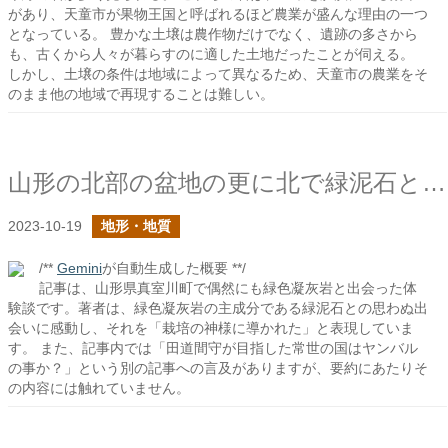
があり、天童市が果物王国と呼ばれるほど農業が盛んな理由の一つ
となっている。 豊かな土壌は農作物だけでなく、遺跡の多さから
も、古くから人々が暮らすのに適した土地だったことが伺える。
しかし、土壌の条件は地域によって異なるため、天童市の農業をそ
のまま他の地域で再現することは難しい。
山形の北部の盆地の更に北で緑泥石と出会った
2023-10-19
地形・地質
/**
Gemini
が自動生成した概要 **/
記事は、山形県真室川町で偶然にも緑色凝灰岩と出会った体
験談です。著者は、緑色凝灰岩の主成分である緑泥石との思わぬ出
会いに感動し、それを「栽培の神様に導かれた」と表現していま
す。 また、記事内では「田道間守が目指した常世の国はヤンバル
の事か？」という別の記事への言及がありますが、要約にあたりそ
の内容には触れていません。