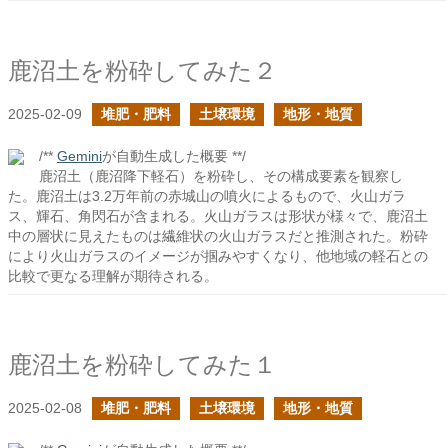
鹿沼土を粉砕してみた２
2025-02-09
堆肥・肥料
土壌環境
地形・地質
/**
Gemini
が自動生成した概要 **/
鹿沼土（鹿沼降下軽石）を粉砕し、その構成要素を観察し
た。鹿沼土は3.2万年前の赤城山の噴火によるもので、火山ガラ
ス、輝石、角閃石が含まれる。火山ガラスは形状が様々で、鹿沼土
中の層状に見えたものは繊維状の火山ガラスだと推測された。粉砕
により火山ガラスのイメージが掴みやすくなり、他地域の軽石との
比較で更なる理解が期待される。
鹿沼土を粉砕してみた１
2025-02-08
堆肥・肥料
土壌環境
地形・地質