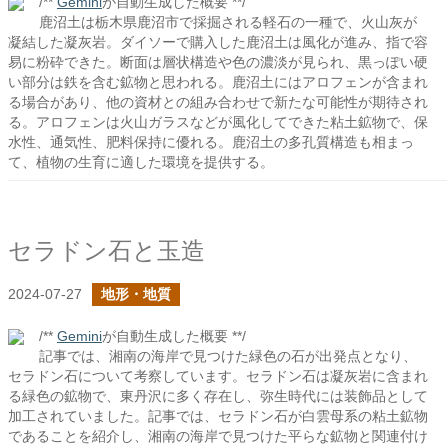
/**
Gemini
が自動生成した概要 **/
鹿沼土は栃木県鹿沼市で採掘される軽石の一種で、火山灰が
凝結した凝灰岩。ダイソーで購入した鹿沼土は風化が進み、指で容
易に粉砕できた。断面は層状構造や色の濃淡が見られ、黒っぽい硬
い部分は鉄を含む鉱物と思われる。鹿沼土にはアロフェンが含まれ
る場合があり、他の資材との組み合わせで新たな可能性が期待され
る。アロフェンは火山ガラスなどが風化してできた粘土鉱物で、保
水性、通気性、肥料保持に優れる。鹿沼土の多孔質構造も相まっ
て、植物の生育に適した環境を提供する。
セラドン石と玉造
2024-07-27
地形・地質
/**
Gemini
が自動生成した概要 **/
記事では、湘南の海岸で見つけた緑色の石が出発点となり、
セラドン石について考察しています。セラドン石は凝灰岩に含まれ
る緑色の鉱物で、東丹沢に多く存在し、弥生時代には装飾品として
加工されていました。記事では、セラドン石が白雲母系の粘土鉱物
であることを紹介し、湘南の海岸で見つけた平らな鉱物と関連付け