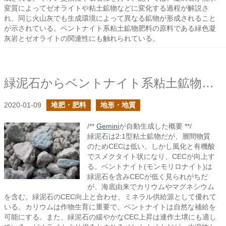
変質によってゼオライトや粘土鉱物などに変化する過程が解説さ
れ、同じ火山灰でも生成環境によって異なる鉱物が形成されること
が示されている。ベントナイト系粘土鉱物肥料の原料である緑色凝
灰岩とゼオライトの関連性にも触れられている。
緑泥石からベントナイト系粘土鉱物肥料を考える
2020-01-09
堆肥・肥料
地形・地質
/**
Gemini
が自動生成した概要 **/
緑泥石は2:1型粘土鉱物だが、層間物質
のためCECは低い。しかし風化と有機酸
でスメクタイト状になり、CECが向上す
る。ベントナイト(モンモリロナイト)は
緑泥石を含みCECが低く見られがちだ
が、海底由来でカリウムやマグネシウム
を含む。緑泥石のCEC向上と合わせ、ミネラル供給源として優れて
いる。カリウムは作物生育に重要で、ベントナイトは自然な補給を
可能にする。また、緑泥石の緩やかなCEC上昇は連作土壌にも適し