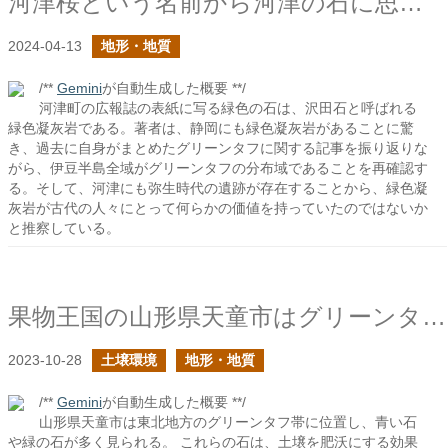
河津桜という名前から河津の石に思いを馳せる
2024-04-13
地形・地質
/**
Gemini
が自動生成した概要 **/
河津町の広報誌の表紙に写る緑色の石は、沢田石と呼ばれる
緑色凝灰岩である。著者は、静岡にも緑色凝灰岩があることに驚
き、過去に自身がまとめたグリーンタフに関する記事を振り返りな
がら、伊豆半島全域がグリーンタフの分布域であることを再確認す
る。そして、河津にも弥生時代の遺跡が存在することから、緑色凝
灰岩が古代の人々にとって何らかの価値を持っていたのではないか
と推察している。
果物王国の山形県天童市はグリーンタフ帯に位置する
2023-10-28
土壌環境
地形・地質
/**
Gemini
が自動生成した概要 **/
山形県天童市は東北地方のグリーンタフ帯に位置し、青い石
や緑の石が多く見られる。 これらの石は、土壌を肥沃にする効果