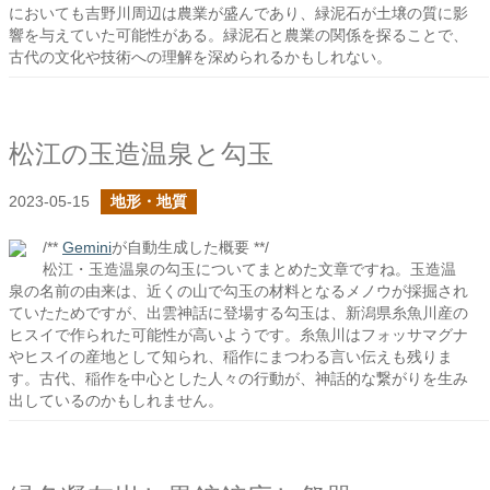
においても吉野川周辺は農業が盛んであり、緑泥石が土壌の質に影
響を与えていた可能性がある。緑泥石と農業の関係を探ることで、
古代の文化や技術への理解を深められるかもしれない。
松江の玉造温泉と勾玉
2023-05-15
地形・地質
/**
Gemini
が自動生成した概要 **/
松江・玉造温泉の勾玉についてまとめた文章ですね。玉造温
泉の名前の由来は、近くの山で勾玉の材料となるメノウが採掘され
ていたためですが、出雲神話に登場する勾玉は、新潟県糸魚川産の
ヒスイで作られた可能性が高いようです。糸魚川はフォッサマグナ
やヒスイの産地として知られ、稲作にまつわる言い伝えも残りま
す。古代、稲作を中心とした人々の行動が、神話的な繋がりを生み
出しているのかもしれません。