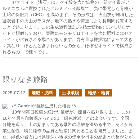
ゼオライト（沸石）は、ケイ酸を含む鉱物の一部ケイ素がア
ルミニウムに置換されたアルミノケイ酸塩で、負に帯電した骨格が
土壌の保肥力（CEC）を高めます。その形成は、火山灰が堆積した
凝灰岩中の火山ガラスが、地下の熱水や荷重により長期間変質する
ことで起こります。この生成過程は2:1型粘土鉱物のモンモリロナ
イトと類似しており、実際にモンモリロナイトを含む肥料にはゼオ
ライトが含有される場合があります。含有量は採掘地によって大き
く異なり、ほとんど含まれないものから、ほぼゼオライトで構成さ
れるものまで様々です。
限りなき旅路
2025-07-12
堆肥・肥料
土壌環境
地形・地質
/**
Gemini
が自動生成した概要 **/
10年間毎日投稿を続けた筆者が、節目を振り返ります。この
10年で最も印象深かったのは「緑色片岩」との出会いです。全国
各地を巡り、土の始まりである母岩の理解を深める中で、それが農
業生産性、特に稲作の品質と密接に関わることを発見しました。ま
た、緑色の岩石には興味深い地域の伝承や日本の歴史との繋がりが