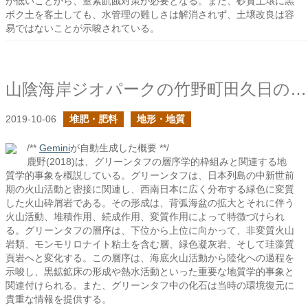
が低いことから、窒素飢餓対策が必要となる。また、砂質土壌に黒
ボク土を客土しても、水管理の難しさは解消されず、土壌改良は容
易ではないことが示唆されている。
山陰海岸ジオパークの竹野町田久日のグリーンタフ
2019-10-06
堆肥・肥料
地形・地質
/**
Gemini
が自動生成した概要 **/
鹿野(2018)は、グリーンタフの層序学的枠組みと関連する地
質学的事象を概説している。グリーンタフは、日本列島の中新世前
期の火山活動と密接に関連し、西南日本に広く分布する緑色に変質
した火山砕屑岩である。その形成は、背弧海盆の拡大とそれに伴う
火山活動、堆積作用、続成作用、変質作用によって特徴づけられ
る。グリーンタフの層序は、下位から上位に向かって、非変質火山
岩類、モンモリロナイト粘土を含む層、緑色凝灰岩、そして珪藻質
頁岩へと変化する。この層序は、海底火山活動から陸化への過程を
示唆し、黒鉱鉱床の形成や熱水活動といった重要な地質学的事象と
関連付けられる。また、グリーンタフ中の化石は当時の環境復元に
貴重な情報を提供する。