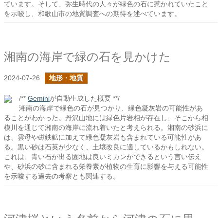
ています。そして、弥生時代の人々が緑色の石に惹かれていたこと
を示唆し、和歌山市の地質調査への期待を述べています。
湘南の海岸で緑の石を見かけた
2024-07-26
地形・地質
/**
Gemini
が自動生成した概要 **/
湘南の海岸で緑色の石が見つかり、緑色凝灰岩の可能性があ
ることがわかった。丹沢山地には緑色片岩相が存在し、そこから相
模川を通じて湘南の海岸に流れ着いたと考えられる。湘南の砂浜に
は、雲母や磁鉄鉱に加えて緑色凝灰岩も含まれている可能性があ
る。黒い砂は石英が少なく、土壌改良に適しているかもしれない。
これは、青い石が出る園地は良いミカンができるという言い伝え
や、砂浜の砂に含まれる栄養素が植物の生育に影響を与える可能性
を示唆する過去の考察とも関連する。