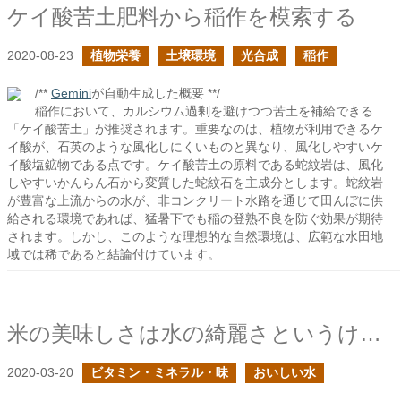
ケイ酸苦土肥料から稲作を模索する
2020-08-23
植物栄養
土壌環境
光合成
稲作
/**
Gemini
が自動生成した概要 **/
稲作において、カルシウム過剰を避けつつ苦土を補給できる
「ケイ酸苦土」が推奨されます。重要なのは、植物が利用できるケ
イ酸が、石英のような風化しにくいものと異なり、風化しやすいケ
イ酸塩鉱物である点です。ケイ酸苦土の原料である蛇紋岩は、風化
しやすいかんらん石から変質した蛇紋石を主成分とします。蛇紋岩
が豊富な上流からの水が、非コンクリート水路を通じて田んぼに供
給される環境であれば、猛暑下でも稲の登熟不良を防ぐ効果が期待
されます。しかし、このような理想的な自然環境は、広範な水田地
域では稀であると結論付けています。
米の美味しさは水の綺麗さというけれど
2020-03-20
ビタミン・ミネラル・味
おいしい水