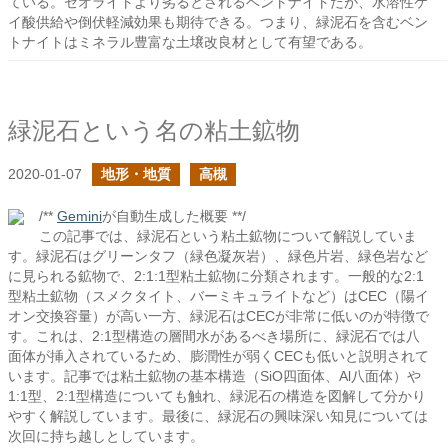
ている。ゼオライトより劣るとされるベントナイトだが、水溶性ケ
イ酸供給や倒伏軽減効果も期待できる。つまり、緑泥石を含むベン
トナイトはミネラル豊富な土壌改良材として有望である。
緑泥石という名の粘土鉱物
2020-01-07
地形・地質
高槻
/**
Gemini
が自動生成した概要 **/
この記事では、緑泥石という粘土鉱物について解説していま
す。緑泥石はグリーンタフ（緑色凝灰岩）、緑色片岩、緑色岩など
に見られる鉱物で、2:1:1型粘土鉱物に分類されます。一般的な2:1
型粘土鉱物（スメクタイト、バーミキュライトなど）はCEC（陽イ
オン交換容量）が高い一方、緑泥石はCECが非常に低いのが特徴で
す。これは、2:1型構造の層間水があるべき場所に、緑泥石では八
面体が挿入されているため、膨潤性が弱くCECも低いと説明されて
います。記事では粘土鉱物の基本構造（SiO四面体、Al八面体）や
1:1型、2:1型構造についても触れ、緑泥石の構造を図解して分かり
やすく解説しています。最後に、緑泥石の興味深い知見については
次回に持ち越しとしています。