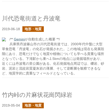
川代恐竜街道と丹波竜
2019-06-18
地形・地質
/**
Gemini
が自動生成した概要 **/
兵庫県丹波篠山市の川代恐竜街道では、2000年代中盤に大型
草食恐竜「丹波竜」の化石が発掘された。この地域は現在も発展段
階にあり、恐竜だけでなく地質や植物についても学べる貴重な場所
となっている。下滝駅から東へ1.5kmの地点には発掘場所があり、
近くには丹波竜の里公園がある。化石発掘地点周辺では、礫岩、砂
岩、泥岩と流紋岩質凝灰岩の薄層、そして逆断層を観察できるな
ど、地質学的に貴重なフィールドとなっている。
竹内峠の片麻状花崗閃緑岩
2019-05-04
地形・地質