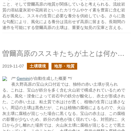
こと、そして曽爾高原の地質が関係していると考えられる。流紋岩
質の溶結凝灰岩や花崗岩といったカリウムやケイ素を豊富に含む岩
石が風化し、ススキの生育に必要な養分を供給している。さらに急
な勾配により、風化による養分は流出せず高原に留まる。長期間の
連作を可能にする曽爾高原の土壌は、重要な知見の宝庫と言える。
曽爾高原のススキたちが土とは何か？を教えてくれる
2019-11-07
土壌環境
地形・地質
/**
Gemini
が自動生成した概要 **/
夜久野高原の宝山火口付近では、独特の赤い土壌が見られ
る。これは、宝山が鉄分を多く含む火山岩で構成されているためで
ある。風化・浸食によって岩石中の鉄分が酸化し、赤土が形成され
た。この赤い土は、粘土質で水はけが悪く、植物の生育には適さな
い。周辺の土壌は黒色だが、これは植物の腐植によるもので、火山
灰土壌に腐植が混じった場合に黒くなる。宝山の赤土は、この腐植
の影響が少ないため、鉄分の赤色が強く現れている。対照的に、火
口から少し離れた場所では、火山灰土壌に腐植が混じることで黒土