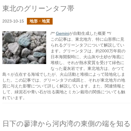
東北のグリーンタフ帯
2023-10-15
地形・地質
/**
Gemini
が自動生成した概要 **/
この記事は、東北地方、特に山形県に見
られるグリーンタフについて解説してい
ます。グリーンタフは、約2000万年前の
日本海開裂時に、火山灰や土砂が海底に
堆積し、それが熱水変質を受けて緑色に
なった凝灰岩です。東北地方は、かつて
島々が点在する海域でしたが、火山活動と堆積によって陸地化しま
した。この記事では、グリーンタフの成因と、それが東北地方の地
質に与えた影響について詳しく解説しています。また、関連情報と
して、緑泥石や青い石が出る園地とミカン栽培の関係についても触
れています。
日下の蓼津から河内湾の東側の端を知る