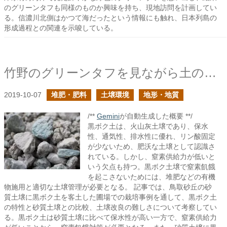
のグリーンタフも同様のものか興味を持ち、現地訪問を計画してい
る。信濃川北側はかつて海だったという情報にも触れ、日本列島の
形成過程との関連を示唆している。
竹野のグリーンタフを見ながら土の形成に思いを馳せる
2019-10-07
堆肥・肥料
土壌環境
地形・地質
/**
Gemini
が自動生成した概要 **/
黒ボク土は、火山灰土壌であり、保水
性、通気性、排水性に優れ、リン酸固定
が少ないため、肥沃な土壌として認識さ
れている。しかし、窒素供給力が低いと
いう欠点も持つ。黒ボク土壌で窒素飢餓
を起こさないためには、堆肥などの有機
物施用と適切な土壌管理が必要となる。 記事では、鳥取砂丘の砂
質土壌に黒ボク土を客土した圃場での栽培事例を通して、黒ボク土
の特性と砂質土壌との比較、土壌改良の難しさについて考察してい
る。黒ボク土は砂質土壌に比べて保水性が高い一方で、窒素供給力