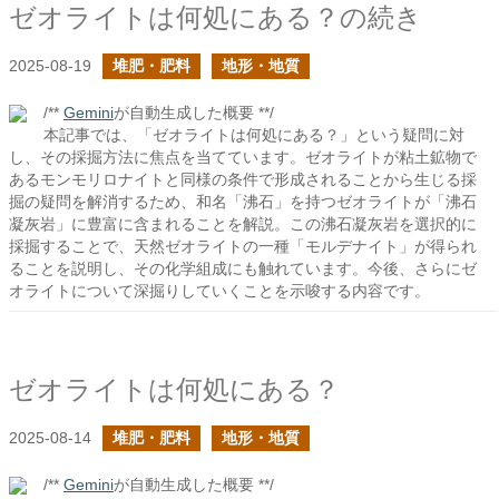
ゼオライトは何処にある？の続き
2025-08-19
堆肥・肥料
地形・地質
/**
Gemini
が自動生成した概要 **/
本記事では、「ゼオライトは何処にある？」という疑問に対
し、その採掘方法に焦点を当てています。ゼオライトが粘土鉱物で
あるモンモリロナイトと同様の条件で形成されることから生じる採
掘の疑問を解消するため、和名「沸石」を持つゼオライトが「沸石
凝灰岩」に豊富に含まれることを解説。この沸石凝灰岩を選択的に
採掘することで、天然ゼオライトの一種「モルデナイト」が得られ
ることを説明し、その化学組成にも触れています。今後、さらにゼ
オライトについて深掘りしていくことを示唆する内容です。
ゼオライトは何処にある？
2025-08-14
堆肥・肥料
地形・地質
/**
Gemini
が自動生成した概要 **/