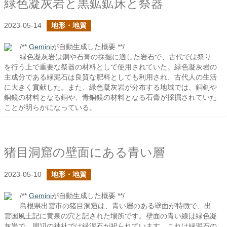
緑色凝灰岩と黒鉱鉱床と祭器
2023-05-14
地形・地質
/**
Gemini
が自動生成した概要 **/
緑色凝灰岩は銅や石膏の採掘に適した岩石で、古代では祭り
を行う上で重要な祭器の材料として使用されていた。緑色凝灰岩の
主成分である緑泥石は良質な肥料としても利用され、古代人の生活
に大きく貢献した。また、緑色凝灰岩が分布する地域では、銅剣や
銅鏡の材料となる銅や、青銅鏡の材料となる石膏が採掘されていた
ことが明らかになっている。
猪目洞窟の壁面にある青い層
2023-05-10
地形・地質
/**
Gemini
が自動生成した概要 **/
島根県出雲市の猪目洞窟は、青い層のある壁面が特徴で、出
雲国風土記に黄泉の穴と記された場所です。壁面の青い線は緑色凝
灰岩で、周辺の神社では緑泥石が祀られています。これは緑泥石の