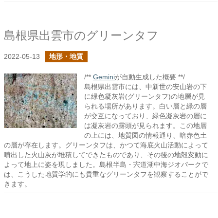
島根県出雲市のグリーンタフ
2022-05-13
地形・地質
/**
Gemini
が自動生成した概要 **/
島根県出雲市には、中新世の安山岩の下
に緑色凝灰岩(グリーンタフ)の地層が見
られる場所があります。白い層と緑の層
が交互になっており、緑色凝灰岩の層に
は凝灰岩の露頭が見られます。この地層
の上には、地質図の情報通り、暗赤色土
の層が存在します。グリーンタフは、かつて海底火山活動によって
噴出した火山灰が堆積してできたものであり、その後の地殻変動に
よって地上に姿を現しました。島根半島・宍道湖中海ジオパークで
は、こうした地質学的にも貴重なグリーンタフを観察することがで
きます。