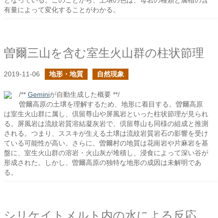
となっている。このことから、土壌の色は、母岩の種類と腐植の含
有量によって変化することがわかる。
曽爾三山を含む室生火山群の柱状節理
2019-11-06
地形・地質
自然現象
/**
Gemini
が自動生成した概要 **/
曽爾高原の土壌を理解するため、地形に着目する。曽爾高原
は室生火山群に属し、倶留尊山や屏風岩といった柱状節理が見られ
る。屏風岩は流紋岩質溶結凝灰岩で、倶留尊山も同様の組成と推測
される。つまり、ススキが生える土壌は流紋岩質岩石の影響を受け
ている可能性が高い。さらに、曽爾村の地質は花崗岩や片麻岩を基
盤に、室生火山群の溶岩・火山灰が堆積し、浸食によって深い谷が
形成された。しかし、曽爾高原の独特な地形の成因は未解明であ
る。
シリケイトメルト内の水による反応