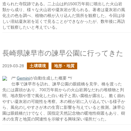
造られた寺院跡である。二上山は約1500万年前に噴出した火山岩
類から成り、様々な火山岩や凝灰岩が見られる。著者は凝灰岩の風
化土の色を調べ、植物の根が入り込んだ箇所を観察した。今回は珍
しい溶結凝灰岩を近くで見ることができなかったが、数年後に再訪
して観察したいと考えている。
長崎県諫早市の諫早公園に行ってきた
2019-03-28
土壌環境
地形・地質
/**
Gemini
が自動生成した概要 **/
仕事で諫早市を訪れ、諫早公園の眼鏡橋を見学。橋を渡った
先には露頭があり、700万年前からの火山岩屑なだれの堆積物と判
明。地衣類や苔で風化した白い粒子と黒い腐植が露出し、脆く崩れ
やすい凝灰岩の可能性を考察。木の根が岩に入り込んでいる様子か
ら、風化のしやすさが木の生育に影響を与えていると推測。諫早公
園は眼鏡橋だけでなく、国指定天然記念物の暖地性樹叢もあり、樹
木の生育と地質の関連性を示唆する興味深い場所だった。