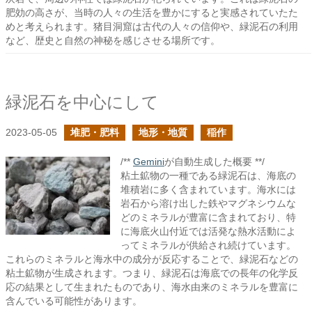
肥効の高さが、当時の人々の生活を豊かにすると実感されていたた
めと考えられます。猪目洞窟は古代の人々の信仰や、緑泥石の利用
など、歴史と自然の神秘を感じさせる場所です。
緑泥石を中心にして
2023-05-05
堆肥・肥料
地形・地質
稲作
/**
Gemini
が自動生成した概要 **/
粘土鉱物の一種である緑泥石は、海底の
堆積岩に多く含まれています。海水には
岩石から溶け出した鉄やマグネシウムな
どのミネラルが豊富に含まれており、特
に海底火山付近では活発な熱水活動によ
ってミネラルが供給され続けています。
これらのミネラルと海水中の成分が反応することで、緑泥石などの
粘土鉱物が生成されます。つまり、緑泥石は海底での長年の化学反
応の結果として生まれたものであり、海水由来のミネラルを豊富に
含んでいる可能性があります。