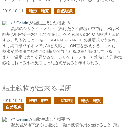
2019-10-11
地形・地質
自然現象
/**
Gemini
が自動生成した概要 **/
高温のシリケイトメルト（溶けたケイ酸塩）中では、水は水
酸基(OH)や分子水として存在し、ケイ素周りのM-O-M構造と反応
する。具体的には、H₂O + M-O-M ⇔ 2M-OH の反応式で表され、
水は網目形成イオン(Si, Al)と反応し、OH基を形成する。これは、
熱水変質作用で鉱物にOH基が付与される現象と類似している。つ
まり、温度は大きく異なるが、シリケイトメルトと堆積した珪酸塩
鉱物における水の反応には共通点があると考えられる。
粘土鉱物が出来る場所
2019-10-10
堆肥・肥料
土壌環境
地形・地質
自然現象
/**
Gemini
が自動生成した概要 **/
凝灰岩が地下深くに埋没し、熱水変質作用を受けることで粘