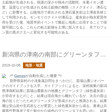
土鉱物が生成される。熱源の深さや熱水の流動性、水素イオン濃
度、温度などが生成される粘土鉱物の種類（スメクタイト、沸石な
ど）に影響する。山陰地方で産出される沸石凝灰岩は土壌改良材と
して利用される。モンモリロナイトや沸石は、凝灰岩が熱水変質作
用を受けた後、地質学的イベントで隆起し地表に出現することで採
掘可能になる。これらの粘土鉱物を土壌に投入すると、非アロフェ
ン質の黒ボク土へと変化する可能性がある。
新潟県の津南の南部にグリーンタフがあるらしい
2019-10-08
地形・地質
/**
Gemini
が自動生成した概要 **/
長野県栄村の小滝集落訪問をきっかけに、苗場山麓ジオパー
クのガイドブックを入手。ガイドブックによると、栄村南東の新潟
県津南町結東に苗場山麓最古の地層とグリーンタフ（緑色凝灰岩）
が存在するとのこと。結東は現在海から離れているが、太古の昔は
海の近くだったためグリーンタフが形成されたと推測される。結東
層は安山岩や玄武岩などが変質した緑色凝灰岩から成る。著者は兵
庫県竹野海岸で見た鮮やかな緑色のグリーンタフを思い出し、結東