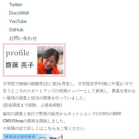
Twitter
DocsWell
YouTube
GitHub
お問い合わせ
大学院で植物の細胞学(主に形)を専攻し、大学院在学中(後に中退)に今で
言うところのスタートアップの初期メンバーとして参画し、農薬を使わな
い栽培の調査と技法の開発を行っていました。
(資金調達まで経験。上場未経験)
栽培の調査と並行で野菜の販売からネットショップのCMSの
SOY
CMS/Shop
の開発を開始しました。
こちら
※前職の話で詳しくは
をご覧ください。