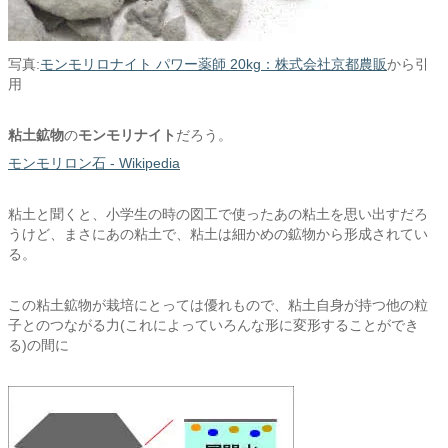
写真:
モンモリロナイト パワー薬師 20kg：株式会社京都農販
から引
用
粘土鉱物
の
モンモリナイト
だろう。
モンモリロン石 - Wikipedia
粘土と聞くと、小学生の時の図工で使ったあの粘土を思い出すだろ
うけど、まさにあの粘土で、粘土は細かめの鉱物から形成されてい
る。
この粘土鉱物が栽培にとっては優れもので、粘土自身が持つ他の粒
子とのつながる力(これによっていろんな形に変形することができ
る)の間に