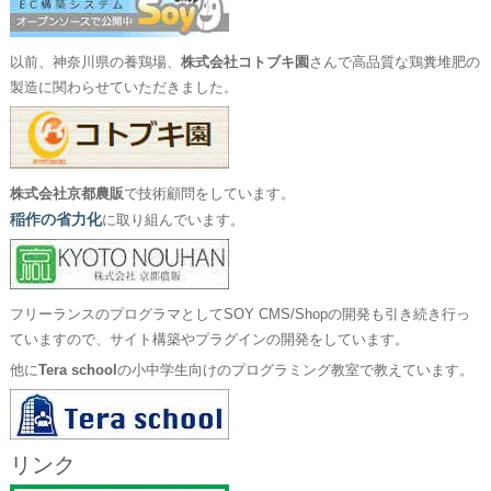
以前、神奈川県の養鶏場、
株式会社コトブキ園
さんで高品質な鶏糞堆肥の
製造に関わらせていただきました。
株式会社京都農販
で技術顧問をしています。
稲作の省力化
に取り組んでいます。
フリーランスのプログラマとしてSOY CMS/Shopの開発も引き続き行っ
ていますので、サイト構築やプラグインの開発をしています。
他に
Tera school
の小中学生向けのプログラミング教室で教えています。
リンク