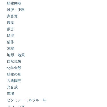
植物栄養
堆肥・肥料
家畜糞
農薬
獣害
緑肥
稲作
道端
地形・地質
自然現象
化学全般
植物の形
古典園芸
光合成
市場
ビタミン・ミネラル・味
おいしい水