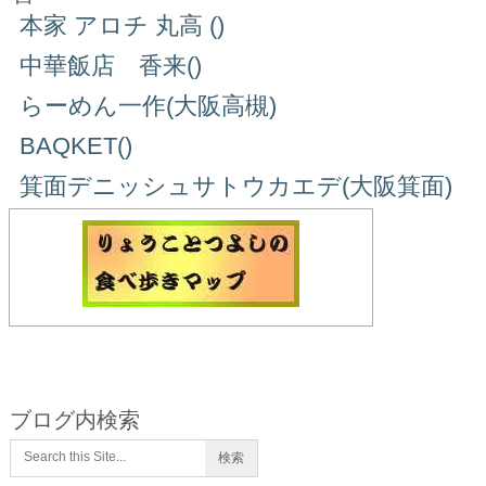
本家 アロチ 丸高 ()
中華飯店 香来()
らーめん一作(大阪高槻)
BAQKET()
箕面デニッシュサトウカエデ(大阪箕面)
ブログ内検索