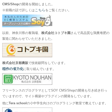
CMS/Shop
の開発を開始しました。
こちら
※前職の話で詳しくは
をご覧ください。
以前、神奈川県の養鶏場、
株式会社コトブキ園
さんで高品質な鶏糞堆肥の
製造に関わらせていただきました。
株式会社京都農販
で技術顧問をしています。
稲作の省力化
に取り組んでいます。
フリーランスのプログラマとしてSOY CMS/Shopの開発も引き続き行っ
ていますので、サイト構築やプラグインの開発をしています。
他に
Tera school
の小中学生向けのプログラミング教室で教えています。