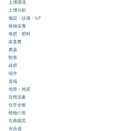
土壌環境
土壌分析
施設・設備・IoT
植物栄養
堆肥・肥料
家畜糞
農薬
獣害
緑肥
稲作
道端
地形・地質
自然現象
化学全般
植物の形
古典園芸
光合成