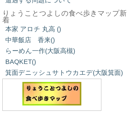
遭遇する問題について
りょうことつよしの食べ歩きマップ新
着
本家 アロチ 丸高 ()
中華飯店 香来()
らーめん一作(大阪高槻)
BAQKET()
箕面デニッシュサトウカエデ(大阪箕面)