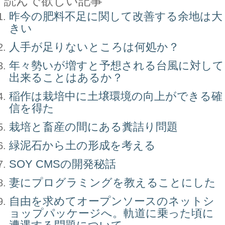
読んで欲しい記事
昨今の肥料不足に関して改善する余地は大
きい
人手が足りないところは何処か？
年々勢いが増すと予想される台風に対して
出来ることはあるか？
稲作は栽培中に土壌環境の向上ができる確
信を得た
栽培と畜産の間にある糞詰り問題
緑泥石から土の形成を考える
SOY CMSの開発秘話
妻にプログラミングを教えることにした
自由を求めてオープンソースのネットシ
ョップパッケージへ。軌道に乗った頃に