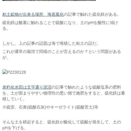
粘土鉱物が出来る場所、海底風化
の記事で触れた硫化鉄がある。
硫化鉄は酸素に触れることで硫酸になり、土のpHを酸性に傾け
る。
しかし、上の記事の話題は海で堆積した粘土の話だ。
これが通常の栽培で同様のことが言えるのか？という問題がある
が、
老朽化水田は文字通り泥沼
の記事で触れたような硫酸塩系の肥料
を、土が固まりやすい物理性の悪い畑で施肥をすると、硫化鉄は蓄
積していく。
※硫安、石膏(硫酸石灰)やキーゼライト(硫酸苦土)等
そんな土を耕起すると、硫化鉄が酸化して硫酸が発生して、土の
pHを下げる。