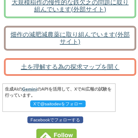
大規模稲作の慢性的な鉄欠乏の問題に取り
組んでいます(外部サイト)
畑作の減肥減農薬に取り組んでいます(外部
サイト)
土を理解する為の探求マップを開く
生成AIの
Gemini
のAPIを活用して、XでAI広報の試験を
行っています。
Xで@saitodevをフォロー
Facebookでフォローする