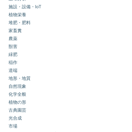
施設・設備・IoT
植物栄養
堆肥・肥料
家畜糞
農薬
獣害
緑肥
稲作
道端
地形・地質
自然現象
化学全般
植物の形
古典園芸
光合成
市場