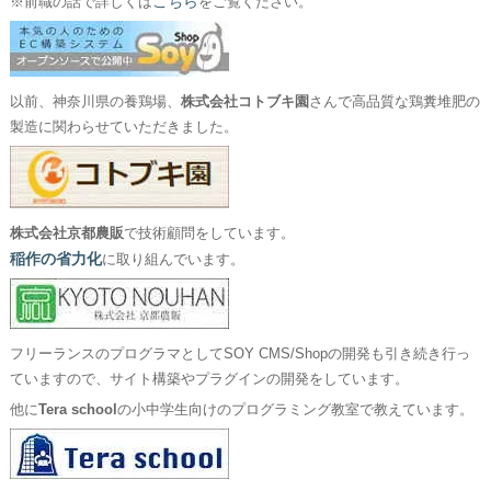
こちら
※前職の話で詳しくは
をご覧ください。
以前、神奈川県の養鶏場、
株式会社コトブキ園
さんで高品質な鶏糞堆肥の
製造に関わらせていただきました。
株式会社京都農販
で技術顧問をしています。
稲作の省力化
に取り組んでいます。
フリーランスのプログラマとしてSOY CMS/Shopの開発も引き続き行っ
ていますので、サイト構築やプラグインの開発をしています。
他に
Tera school
の小中学生向けのプログラミング教室で教えています。