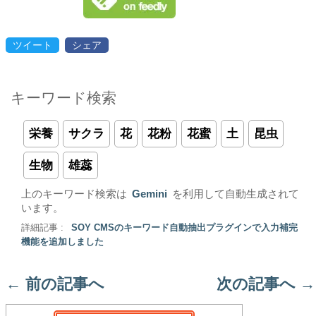
ツイート
シェア
キーワード検索
栄養
サクラ
花
花粉
花蜜
土
昆虫
生物
雄蕊
上のキーワード検索は
Gemini
を利用して自動生成されて
います。
詳細記事 :
SOY CMSのキーワード自動抽出プラグインで入力補完
機能を追加しました
←
前の記事へ
次の記事へ
→