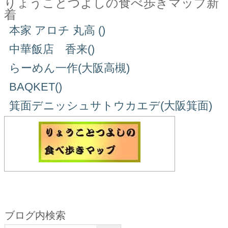
りょうことつよしの食べ歩きマップ新
着
本家 アロチ 丸高 ()
中華飯店 香来()
らーめん一作(大阪高槻)
BAQKET()
箕面デニッシュサトウカエデ(大阪箕面)
ブログ内検索