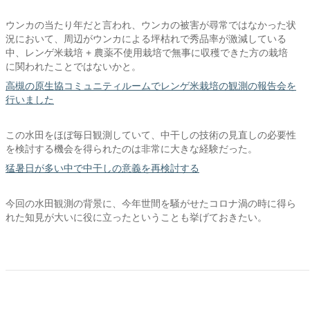
ウンカの当たり年だと言われ、ウンカの被害が尋常ではなかった状
況において、周辺がウンカによる坪枯れで秀品率が激減している
中、レンゲ米栽培 + 農薬不使用栽培で無事に収穫できた方の栽培
に関われたことではないかと。
高槻の原生協コミュニティルームでレンゲ米栽培の観測の報告会を
行いました
この水田をほぼ毎日観測していて、中干しの技術の見直しの必要性
を検討する機会を得られたのは非常に大きな経験だった。
猛暑日が多い中で中干しの意義を再検討する
今回の水田観測の背景に、今年世間を騒がせたコロナ渦の時に得ら
れた知見が大いに役に立ったということも挙げておきたい。