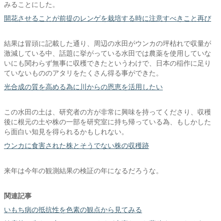
みることにした。
開花させることが前提のレンゲを栽培する時に注意すべきこと再び
結果は冒頭に記載した通り、周辺の水田がウンカの坪枯れで収量が
激減している中、話題に挙がっている水田では農薬を使用していな
いにも関わらず無事に収穫できたというわけで、日本の稲作に足り
ていないもののアタリをたくさん得る事ができた。
光合成の質を高める為に川からの恩恵を活用したい
この水田の土は、研究者の方が非常に興味を持ってくださり、収穫
後に根元の土や株の一部を研究室に持ち帰っている為、もしかした
ら面白い知見を得られるかもしれない。
ウンカに食害された株とそうでない株の収穫跡
来年は今年の観測結果の検証の年になるだろうな。
関連記事
いもち病の抵抗性を色素の観点から見てみる