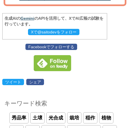
生成AIの
Gemini
のAPIを活用して、XでAI広報の試験を
行っています。
Xで@saitodevをフォロー
Facebookでフォローする
ツイート
シェア
キーワード検索
秀品率
土壌
光合成
栽培
稲作
植物