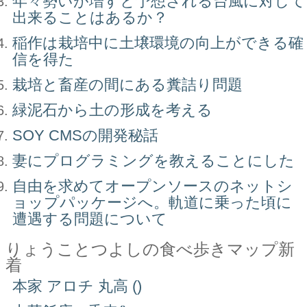
年々勢いが増すと予想される台風に対して
出来ることはあるか？
稲作は栽培中に土壌環境の向上ができる確
信を得た
栽培と畜産の間にある糞詰り問題
緑泥石から土の形成を考える
SOY CMSの開発秘話
妻にプログラミングを教えることにした
自由を求めてオープンソースのネットシ
ョップパッケージへ。軌道に乗った頃に
遭遇する問題について
りょうことつよしの食べ歩きマップ新
着
本家 アロチ 丸高 ()