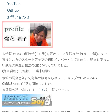
YouTube
GitHub
お問い合わせ
大学院で植物の細胞学(主に形)を専攻し、大学院在学中(後に中退)に今で
言うところのスタートアップの初期メンバーとして参画し、農薬を使わな
い栽培の調査と技法の開発を行っていました。
(資金調達まで経験。上場未経験)
栽培の調査と並行で野菜の販売からネットショップのCMSの
SOY
CMS/Shop
の開発を開始しました。
こちら
※前職の話で詳しくは
をご覧ください。