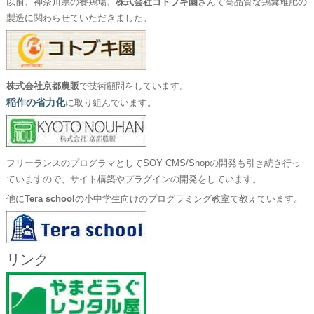
以前、神奈川県の養鶏場、
株式会社コトブキ園
さんで高品質な鶏糞堆肥の
製造に関わらせていただきました。
株式会社京都農販
で技術顧問をしています。
稲作の省力化
に取り組んでいます。
フリーランスのプログラマとしてSOY CMS/Shopの開発も引き続き行っ
ていますので、サイト構築やプラグインの開発をしています。
他に
Tera school
の小中学生向けのプログラミング教室で教えています。
リンク