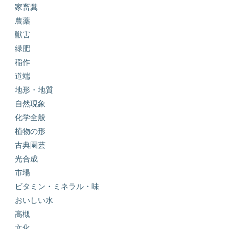
家畜糞
農薬
獣害
緑肥
稲作
道端
地形・地質
自然現象
化学全般
植物の形
古典園芸
光合成
市場
ビタミン・ミネラル・味
おいしい水
高槻
文化