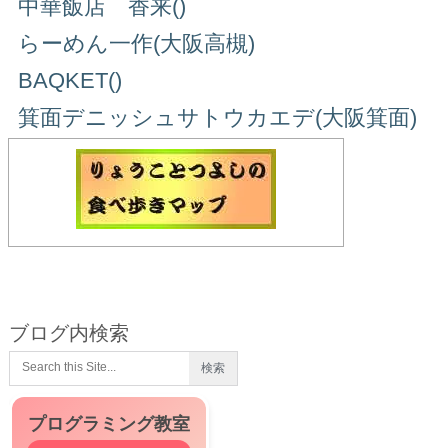
中華飯店 香来()
らーめん一作(大阪高槻)
BAQKET()
箕面デニッシュサトウカエデ(大阪箕面)
ブログ内検索
プログラミング教室