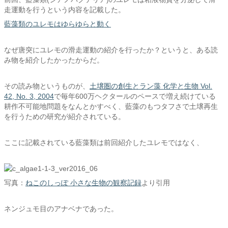
走運動を行うという内容を記載した。
藍藻類のユレモはゆらゆらと動く
なぜ唐突にユレモの滑走運動の紹介を行ったか？というと、ある読
み物を紹介したかったからだ。
その読み物というものが、
土壌圏の創生とラン藻 化学と生物 Vol.
42, No. 3, 2004
で毎年600万ヘクタールのペースで増え続けている
耕作不可能地問題をなんとかすべく、藍藻のもつタフさで土壌再生
を行うための研究が紹介されている。
ここに記載されている藍藻類は前回紹介したユレモではなく、
写真：
ねこのしっぽ 小さな生物の観察記録
より引用
ネンジュモ目のアナベナであった。