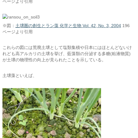
ページより引用
※図：
土壌圏の創生とラン藻 化学と生物 Vol. 42, No. 3, 2004
196
ページより引用
これらの図には荒廃土壌として塩類集積や日本にはほとんどないけ
れども高アルカリの土壌を挙げ、藍藻類の分泌する多糖(粘液物質)
が土壌の物理性の向上が見られたことを示している。
土壌藻といえば、