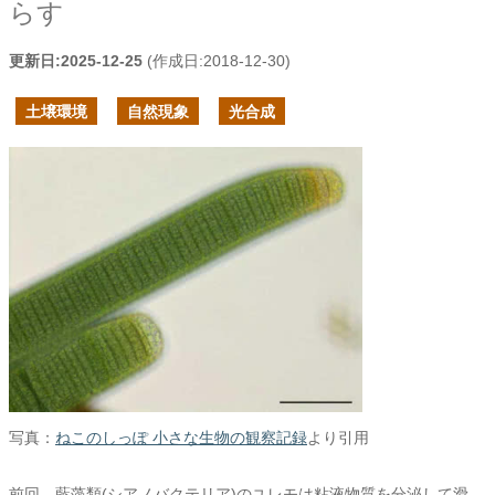
らす
更新日:
2025-12-25
(作成日:
2018-12-30
)
土壌環境
自然現象
光合成
写真：
ねこのしっぽ 小さな生物の観察記録
より引用
前回、藍藻類(シアノバクテリア)のユレモは粘液物質を分泌して滑