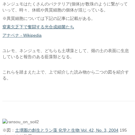
ネンジュモはたくさんのバクテリア(個体)が数珠のように繋がって
いって、時々、休眠や異質細胞の個体が混じっている。
※異質細胞については下記の記事に記載がある。
窒素欠乏下で奮闘する光合成細菌たち
アナベナ - Wikipedia
ユレモ、ネンジュモ、どちらも土壌藻として、畑の土の表面に生息
していると報告のある藍藻類となる。
これらを踏まえた上で、上で紹介した読み物から二つの図を紹介す
る。
※図：
土壌圏の創生とラン藻 化学と生物 Vol. 42, No. 3, 2004
195