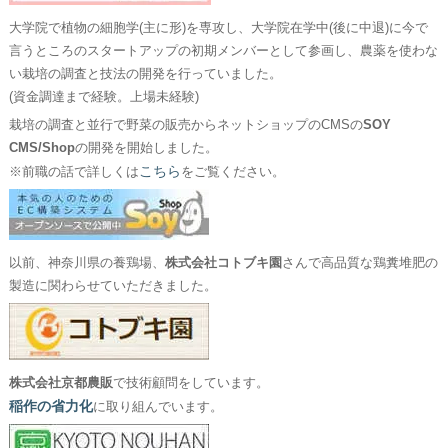
大学院で植物の細胞学(主に形)を専攻し、大学院在学中(後に中退)に今で
言うところのスタートアップの初期メンバーとして参画し、農薬を使わな
い栽培の調査と技法の開発を行っていました。
(資金調達まで経験。上場未経験)
栽培の調査と並行で野菜の販売からネットショップのCMSの
SOY
CMS/Shop
の開発を開始しました。
こちら
※前職の話で詳しくは
をご覧ください。
以前、神奈川県の養鶏場、
株式会社コトブキ園
さんで高品質な鶏糞堆肥の
製造に関わらせていただきました。
株式会社京都農販
で技術顧問をしています。
稲作の省力化
に取り組んでいます。