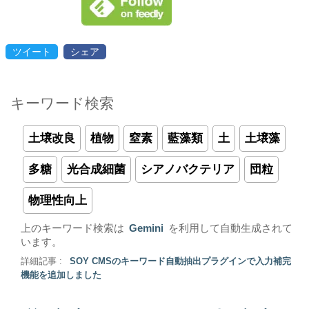
ツイート
シェア
キーワード検索
土壌改良
植物
窒素
藍藻類
土
土壌藻
多糖
光合成細菌
シアノバクテリア
団粒
物理性向上
上のキーワード検索は
Gemini
を利用して自動生成されて
います。
詳細記事 :
SOY CMSのキーワード自動抽出プラグインで入力補完
機能を追加しました