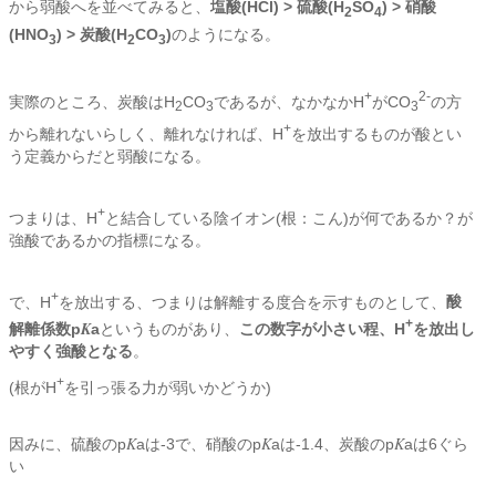
から弱酸へを並べてみると、
塩酸(HCl) > 硫酸(H
SO
) > 硝酸
2
4
(HNO
) > 炭酸(H
CO
)
のようになる。
3
2
3
+
2-
実際のところ、炭酸はH
CO
であるが、なかなかH
がCO
の方
2
3
3
+
から離れないらしく、離れなければ、H
を放出するものが酸とい
う定義からだと弱酸になる。
+
つまりは、H
と結合している陰イオン(根：こん)が何であるか？が
強酸であるかの指標になる。
+
で、H
を放出する、つまりは解離する度合を示すものとして、
酸
+
K
解離係数p
a
というものがあり、
この数字が小さい程、H
を放出し
やすく強酸となる
。
+
(根がH
を引っ張る力が弱いかどうか)
K
K
K
因みに、硫酸のp
aは-3で、硝酸のp
aは-1.4、炭酸のp
aは6ぐら
い