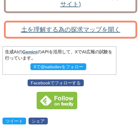
サイト)
土を理解する為の探求マップを開く
生成AIの
Gemini
のAPIを活用して、XでAI広報の試験を
行っています。
Xで@saitodevをフォロー
Facebookでフォローする
ツイート
シェア