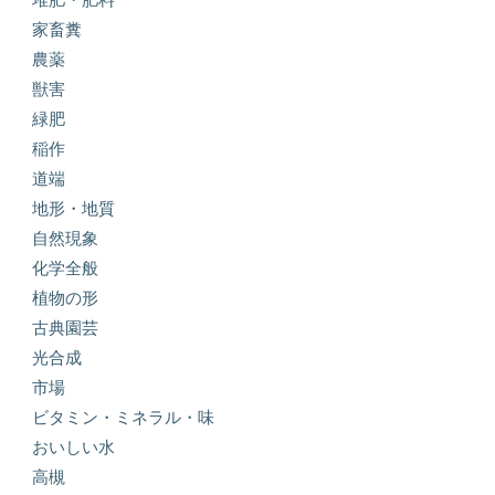
家畜糞
農薬
獣害
緑肥
稲作
道端
地形・地質
自然現象
化学全般
植物の形
古典園芸
光合成
市場
ビタミン・ミネラル・味
おいしい水
高槻