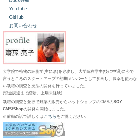
DocsWell
YouTube
GitHub
お問い合わせ
大学院で植物の細胞学(主に形)を専攻し、大学院在学中(後に中退)に今で
言うところのスタートアップの初期メンバーとして参画し、農薬を使わな
い栽培の調査と技法の開発を行っていました。
(資金調達まで経験。上場未経験)
栽培の調査と並行で野菜の販売からネットショップのCMSの
SOY
CMS/Shop
の開発を開始しました。
こちら
※前職の話で詳しくは
をご覧ください。