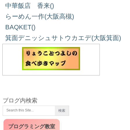
中華飯店 香来()
らーめん一作(大阪高槻)
BAQKET()
箕面デニッシュサトウカエデ(大阪箕面)
ブログ内検索
プログラミング教室