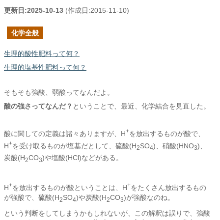
更新日:
2025-10-13
(作成日:
2015-11-10
)
化学全般
生理的酸性肥料って何？
生理的塩基性肥料って何？
そもそも強酸、弱酸ってなんだよ。
酸の強さってなんだ？
ということで、最近、化学結合を見直した。
+
酸に関しての定義は諸々ありますが、H
を放出するものが酸で、
+
H
を受け取るものが塩基だとして、硫酸(H
SO
)、硝酸(HNO
)、
2
4
3
炭酸(H
CO
)や塩酸(HCl)などがある。
2
3
+
+
H
を放出するものが酸ということは、H
をたくさん放出するもの
が強酸で、硫酸(H
SO
)や炭酸(H
CO
)が強酸なのね。
2
4
2
3
という判断をしてしまうかもしれないが、この解釈は誤りで、強酸