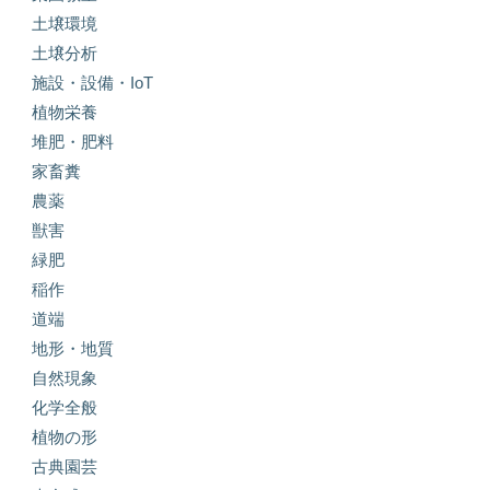
土壌環境
土壌分析
施設・設備・IoT
植物栄養
堆肥・肥料
家畜糞
農薬
獣害
緑肥
稲作
道端
地形・地質
自然現象
化学全般
植物の形
古典園芸