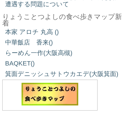
遭遇する問題について
りょうことつよしの食べ歩きマップ新
着
本家 アロチ 丸高 ()
中華飯店 香来()
らーめん一作(大阪高槻)
BAQKET()
箕面デニッシュサトウカエデ(大阪箕面)