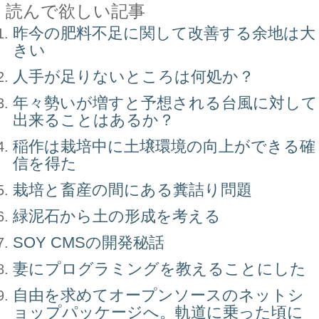
読んで欲しい記事
昨今の肥料不足に関して改善する余地は大
きい
人手が足りないところは何処か？
年々勢いが増すと予想される台風に対して
出来ることはあるか？
稲作は栽培中に土壌環境の向上ができる確
信を得た
栽培と畜産の間にある糞詰り問題
緑泥石から土の形成を考える
SOY CMSの開発秘話
妻にプログラミングを教えることにした
自由を求めてオープンソースのネットシ
ョップパッケージへ。軌道に乗った頃に