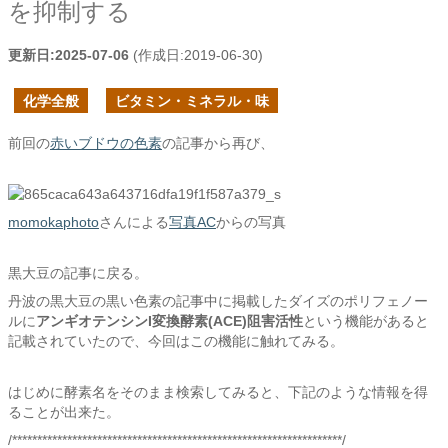
を抑制する
更新日:
2025-07-06
(作成日:
2019-06-30
)
化学全般
ビタミン・ミネラル・味
前回の
赤いブドウの色素
の記事から再び、
momokaphoto
さんによる
写真AC
からの写真
黒大豆の記事に戻る。
丹波の黒大豆の黒い色素の記事中に掲載したダイズのポリフェノー
ルに
アンギオテンシンI変換酵素(ACE)阻害活性
という機能があると
記載されていたので、今回はこの機能に触れてみる。
はじめに酵素名をそのまま検索してみると、下記のような情報を得
ることが出来た。
/******************************************************************/