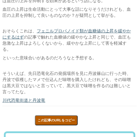
は血圧の上昇を抑制する効果があるという話になる。
血圧の上昇は生命活動にとって大事な話になりそうだけれども、血
圧の上昇を抑制して良いものなのか？が疑問として挙がる。
おそらくこれは、
フェニルプロパノイド類が血糖値の上昇を緩やか
にするはず
の記事で触れた血糖値の緩やかな上昇と同じで、血圧も
急激な上昇はよろしくないから、緩やかな上昇にして害を軽減す
る。
といった意味合いがあるのだろうなと予想する。
そういえば、先日恐竜化石の発掘場所を見に丹波篠山に行った時、
丹波で収穫したマメで仕込んだ味噌を購入したけれども、その味噌
は黒大豆ではないと言っていて、黒大豆で味噌を作るのは難しいと
言ってたな。
川代恐竜街道と丹波竜
この記事のURLをコピー