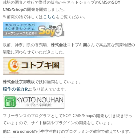
栽培の調査と並行で野菜の販売からネットショップのCMSの
SOY
CMS/Shop
の開発を開始しました。
こちら
※前職の話で詳しくは
をご覧ください。
以前、神奈川県の養鶏場、
株式会社コトブキ園
さんで高品質な鶏糞堆肥の
製造に関わらせていただきました。
株式会社京都農販
で技術顧問をしています。
稲作の省力化
に取り組んでいます。
フリーランスのプログラマとしてSOY CMS/Shopの開発も引き続き行っ
ていますので、サイト構築やプラグインの開発をしています。
他に
Tera school
の小中学生向けのプログラミング教室で教えています。