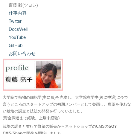
齋藤 毅(ツヨシ)
仕事内容
Twitter
DocsWell
YouTube
GitHub
お問い合わせ
大学院で植物の細胞学(主に形)を専攻し、大学院在学中(後に中退)に今で
言うところのスタートアップの初期メンバーとして参画し、農薬を使わな
い栽培の調査と技法の開発を行っていました。
(資金調達まで経験。上場未経験)
栽培の調査と並行で野菜の販売からネットショップのCMSの
SOY
CMS/Shop
の開発を開始しました。