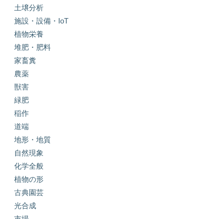
土壌分析
施設・設備・IoT
植物栄養
堆肥・肥料
家畜糞
農薬
獣害
緑肥
稲作
道端
地形・地質
自然現象
化学全般
植物の形
古典園芸
光合成
市場