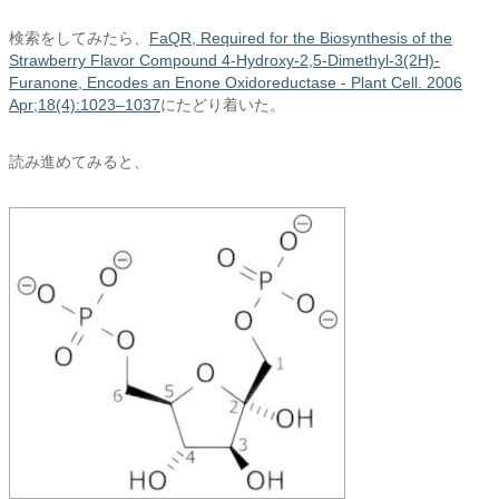
検索をしてみたら、
FaQR, Required for the Biosynthesis of the
Strawberry Flavor Compound 4-Hydroxy-2,5-Dimethyl-3(2H)-
Furanone, Encodes an Enone Oxidoreductase - Plant Cell. 2006
Apr;18(4):1023–1037
にたどり着いた。
読み進めてみると、