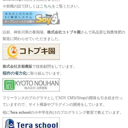
こちら
※前職の話で詳しくは
をご覧ください。
以前、神奈川県の養鶏場、
株式会社コトブキ園
さんで高品質な鶏糞堆肥の
製造に関わらせていただきました。
株式会社京都農販
で技術顧問をしています。
稲作の省力化
に取り組んでいます。
フリーランスのプログラマとしてSOY CMS/Shopの開発も引き続き行っ
ていますので、サイト構築やプラグインの開発をしています。
他に
Tera school
の小中学生向けのプログラミング教室で教えています。