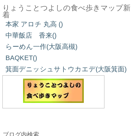
りょうことつよしの食べ歩きマップ新
着
本家 アロチ 丸高 ()
中華飯店 香来()
らーめん一作(大阪高槻)
BAQKET()
箕面デニッシュサトウカエデ(大阪箕面)
ブログ内検索