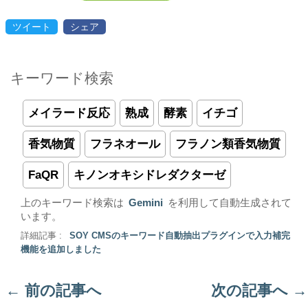
ツイート
シェア
キーワード検索
メイラード反応
熟成
酵素
イチゴ
香気物質
フラネオール
フラノン類香気物質
FaQR
キノンオキシドレダクターゼ
上のキーワード検索は
Gemini
を利用して自動生成されて
います。
詳細記事 :
SOY CMSのキーワード自動抽出プラグインで入力補完
機能を追加しました
←
前の記事へ
次の記事へ
→