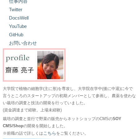
仕事内容
Twitter
DocsWell
YouTube
GitHub
お問い合わせ
大学院で植物の細胞学(主に形)を専攻し、大学院在学中(後に中退)に今で
言うところのスタートアップの初期メンバーとして参画し、農薬を使わな
い栽培の調査と技法の開発を行っていました。
(資金調達まで経験。上場未経験)
栽培の調査と並行で野菜の販売からネットショップのCMSの
SOY
CMS/Shop
の開発を開始しました。
こちら
※前職の話で詳しくは
をご覧ください。