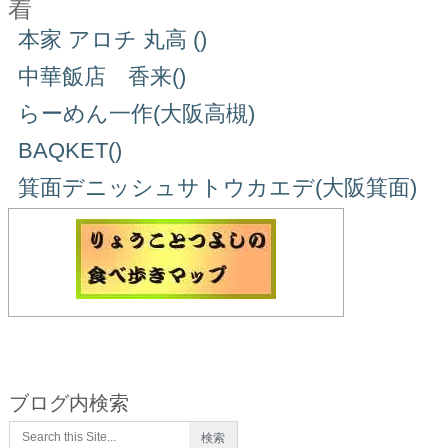
着
本家 アロチ 丸高 ()
中華飯店 香来()
らーめん一作(大阪高槻)
BAQKET()
箕面デニッシュサトウカエデ(大阪箕面)
ブログ内検索