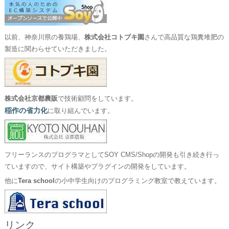
以前、神奈川県の養鶏場、
株式会社コトブキ園
さんで高品質な鶏糞堆肥の
製造に関わらせていただきました。
株式会社京都農販
で技術顧問をしています。
稲作の省力化
に取り組んでいます。
フリーランスのプログラマとしてSOY CMS/Shopの開発も引き続き行っ
ていますので、サイト構築やプラグインの開発をしています。
他に
Tera school
の小中学生向けのプログラミング教室で教えています。
リンク