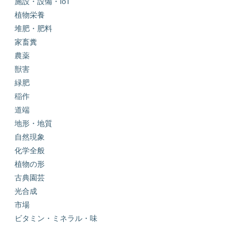
施設・設備・IoT
植物栄養
堆肥・肥料
家畜糞
農薬
獣害
緑肥
稲作
道端
地形・地質
自然現象
化学全般
植物の形
古典園芸
光合成
市場
ビタミン・ミネラル・味