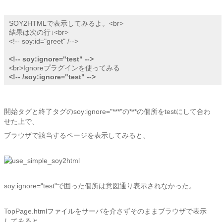
SOY2HTMLで表示してみるよ。<br>

結果は次の行↓<br>

<!-- soy:id="greet" /-->

<!-- soy:ignore="test" -->
<!-- /soy:ignore="test" -->
開始タグと終了タグのsoy:ignore="***"の***の個所をtestにして合わ
せた上で、
ブラウザで該当するページを表示してみると、
soy:ignore="test"で囲った個所は意図通り表示されなかった。
TopPage.htmlファイルをサーバを介さずそのままブラウザで表示
してみると、