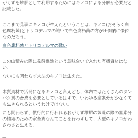
がくずを堆肥として利用するためにはキノコによる分解が必要だと
記載した。
ここまで見事にキノコが生えたということは、キノコ(おそらく白
色腐朽菌)とトリコデルマの戦いで白色腐朽菌の方が圧倒的に優位
なのだろう。
白色腐朽菌とトリコデルマの戦い
この山積みの際に発酵促進という意味合いで入れた有機資材はな
い。
ないにも関わらず大型のキノコは生えた。
木質資材で活発になるキノコと言えども、体内ではたくさんのタン
パク質の合成を必要としているはずで、いわゆる窒素分が少なくて
も生きられるというわけではない。
にも関わらず、慣行的に行われるおがくず堆肥の製造の際の窒素分
の補給のための家畜糞なんてことを行わずして、大型のキノコがわ
さわさと生える。