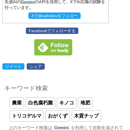
生成AIの
Gemini
のAPIを活用して、XでAI広報の試験を
行っています。
Xで@saitodevをフォロー
Facebookでフォローする
ツイート
シェア
キーワード検索
農業
白色腐朽菌
キノコ
堆肥
トリコデルマ
おがくず
木質チップ
上のキーワード検索は
Gemini
を利用して自動生成されて