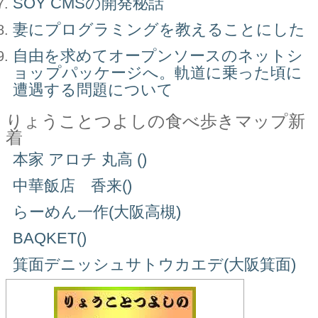
SOY CMSの開発秘話
妻にプログラミングを教えることにした
自由を求めてオープンソースのネットシ
ョップパッケージへ。軌道に乗った頃に
遭遇する問題について
りょうことつよしの食べ歩きマップ新
着
本家 アロチ 丸高 ()
中華飯店 香来()
らーめん一作(大阪高槻)
BAQKET()
箕面デニッシュサトウカエデ(大阪箕面)