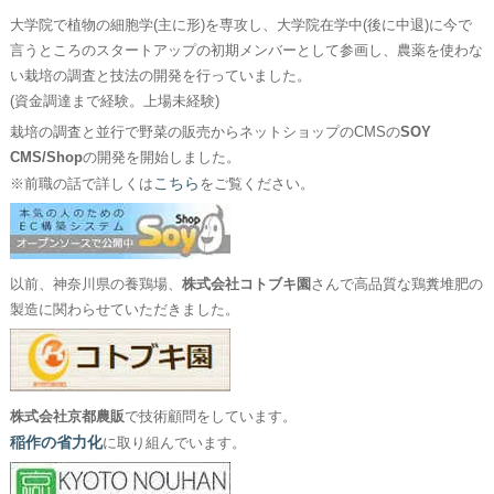
大学院で植物の細胞学(主に形)を専攻し、大学院在学中(後に中退)に今で
言うところのスタートアップの初期メンバーとして参画し、農薬を使わな
い栽培の調査と技法の開発を行っていました。
(資金調達まで経験。上場未経験)
栽培の調査と並行で野菜の販売からネットショップのCMSの
SOY
CMS/Shop
の開発を開始しました。
こちら
※前職の話で詳しくは
をご覧ください。
以前、神奈川県の養鶏場、
株式会社コトブキ園
さんで高品質な鶏糞堆肥の
製造に関わらせていただきました。
株式会社京都農販
で技術顧問をしています。
稲作の省力化
に取り組んでいます。