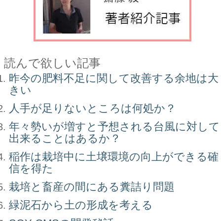
読んで欲しい記事
昨今の肥料不足に関して改善する余地は大
きい
人手が足りないところは何処か？
年々勢いが増すと予想される台風に対して
出来ることはあるか？
稲作は栽培中に土壌環境の向上ができる確
信を得た
栽培と畜産の間にある糞詰り問題
緑泥石から土の形成を考える