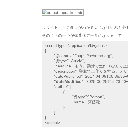
リライトした更新日がわかるような仕組みも必
そのうちの一つが構造化データになりまして、
<script type="application/ld+json">

{

	"@context":"https://schema.org",

	"@type":"Article",

	"headline":"もう、鶏糞で土作りなんて止めようよ",

	"description":"鶏糞で土作りをするデメリットは石灰とリン酸が過剰になること。石灰は他の成分の吸収を阻害し、リン酸は農薬の使用量が増える恐れがある",

	"datePublished":"2017-04-05T05:36:36+09:00",

"dateModified"
:"2025-06-25T15:23:40+0
	"author":[

		{

			"@type":"Person",

			"name":"齋藤毅"

		}

	]

}

</script>