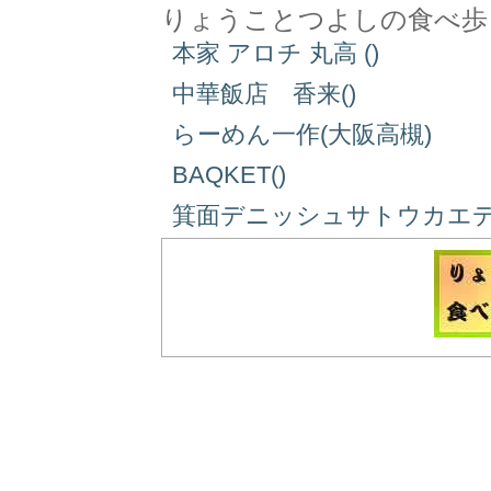
りょうことつよしの食べ歩
本家 アロチ 丸高 ()
中華飯店 香来()
らーめん一作(大阪高槻)
BAQKET()
箕面デニッシュサトウカエデ