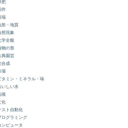
緑肥
稲作
道端
地形・地質
自然現象
化学全般
植物の形
古典園芸
光合成
市場
ビタミン・ミネラル・味
おいしい水
高槻
文化
テスト自動化
プログラミング
コンピュータ