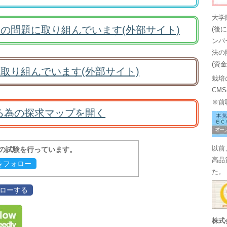
大学
の問題に取り組んでいます(外部サイト)
(後
ンバ
法の
(資
取り組んでいます(外部サイト)
栽培
CM
※前
る為の探求マップを開く
以前
報の試験を行っています。
高品
evをフォロー
た。
フォローする
株式