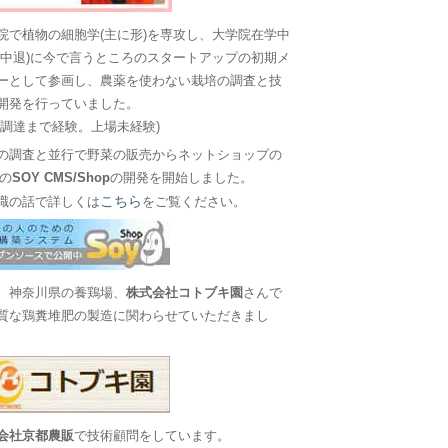
院で植物の細胞学(主に形)を専攻し、大学院在学中
に中退)に今で言うところのスタートアップの初期メ
ーとして参画し、農薬を使わない栽培の調査と技
開発を行っていました。
金調達まで経験。上場未経験)
の調査と並行で野菜の販売からネットショップの
Sの
SOY CMS/Shop
の開発を開始しました。
こちら
職の話で詳しくは
をご覧ください。
、神奈川県の養鶏場、
株式会社コトブキ園
さんで
質な鶏糞堆肥の製造に関わらせていただきまし
会社京都農販
で技術顧問をしています。