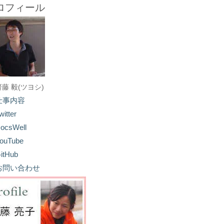
ロフィール
齋藤 毅(ツヨシ)
仕事内容
witter
ocsWell
ouTube
itHub
お問い合わせ