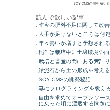
SOY CMSの開発秘話
読んで欲しい記事
昨今の肥料不足に関して改
人手が足りないところは何
年々勢いが増すと予想され
稲作は栽培中に土壌環境の
栽培と畜産の間にある糞詰
緑泥石から土の形成を考え
SOY CMSの開発秘話
妻にプログラミングを教え
自由を求めてオープンソー
に乗った頃に遭遇する問題