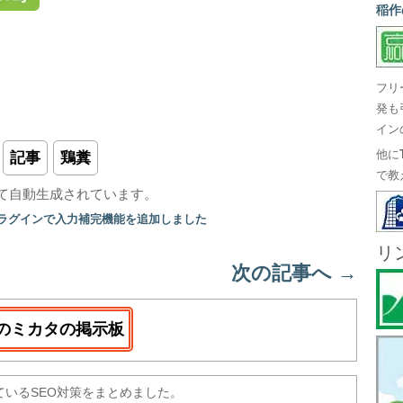
稲作
フリ
発も
イン
他に
記事
鶏糞
で教
て自動生成されています。
プラグインで入力補完機能を追加しました
リ
次の記事へ
→
のミカタの掲示板
ているSEO対策をまとめました。