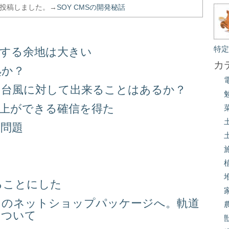
を投稿しました。→
SOY CMSの開発秘話
特
善する余地は大きい
カ
処か？
る台風に対して出来ることはあるか？
向上ができる確信を得た
り問題
る
ることにした
スのネットショップパッケージへ。軌道
について