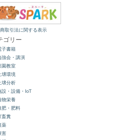
定商取引法に関する表示
テゴリー
電子書籍
勉強会・講演
菜園教室
土壌環境
土壌分析
施設・設備・IoT
植物栄養
堆肥・肥料
家畜糞
農薬
獣害