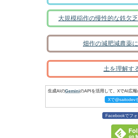
大規模稲作の慢性的な鉄欠乏
畑作の減肥減農薬に
土を理解す
生成AIの
Gemini
のAPIを活用して、XでAI広
Xで@saitod
Facebookで