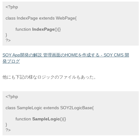
<?php

class IndexPage extends WebPage{

	function 
IndexPage
(){}	

}

?>
SOY App開発の解説 管理画面のHOMEを作成する - SOY CMS 開
発ブログ
他にも下記の様なロジックのファイルもあった。
<?php

class SampleLogic extends SOY2LogicBase{

	function 
SampleLogic
(){}

}

?>