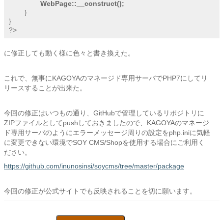
WebPage::__construct();
	}	

}

?>
に修正しても動く様に色々と書き換えた。
これで、無事にKAGOYAのマネージド専用サーバでPHP7にしてリ
リースすることが出来た。
今回の修正はいつもの通り、GitHubで管理しているリポジトリに
ZIPファイルとしてpushしておきましたので、KAGOYAのマネージ
ド専用サーバのようにエラーメッセージ周りの設定をphp.iniに気軽
に変更できない環境でSOY CMS/Shopを使用する場合にご利用く
ださい。
https://github.com/inunosinsi/soycms/tree/master/package
今回の修正が公式サイトでも反映されることを切に願います。