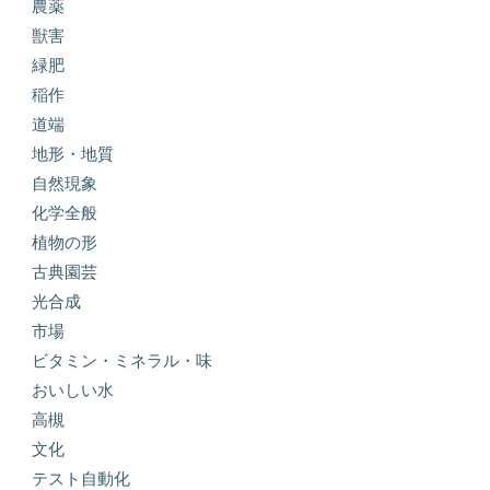
農薬
獣害
緑肥
稲作
道端
地形・地質
自然現象
化学全般
植物の形
古典園芸
光合成
市場
ビタミン・ミネラル・味
おいしい水
高槻
文化
テスト自動化