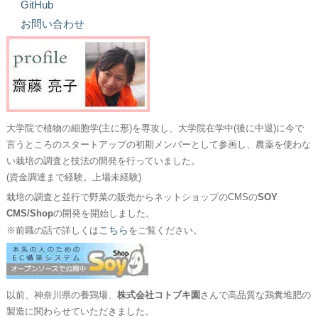
GitHub
お問い合わせ
大学院で植物の細胞学(主に形)を専攻し、大学院在学中(後に中退)に今で
言うところのスタートアップの初期メンバーとして参画し、農薬を使わな
い栽培の調査と技法の開発を行っていました。
(資金調達まで経験。上場未経験)
栽培の調査と並行で野菜の販売からネットショップのCMSの
SOY
CMS/Shop
の開発を開始しました。
こちら
※前職の話で詳しくは
をご覧ください。
以前、神奈川県の養鶏場、
株式会社コトブキ園
さんで高品質な鶏糞堆肥の
製造に関わらせていただきました。