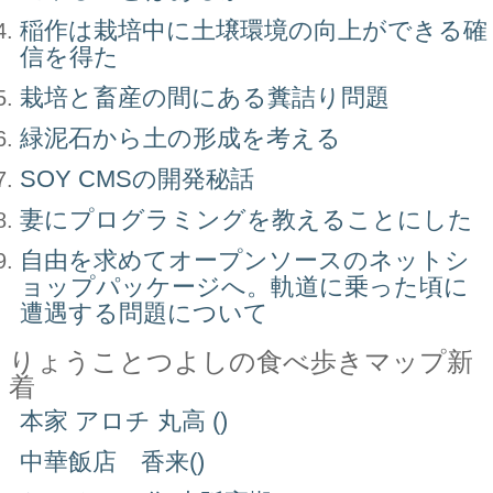
稲作は栽培中に土壌環境の向上ができる確
信を得た
栽培と畜産の間にある糞詰り問題
緑泥石から土の形成を考える
SOY CMSの開発秘話
妻にプログラミングを教えることにした
自由を求めてオープンソースのネットシ
ョップパッケージへ。軌道に乗った頃に
遭遇する問題について
りょうことつよしの食べ歩きマップ新
着
本家 アロチ 丸高 ()
中華飯店 香来()