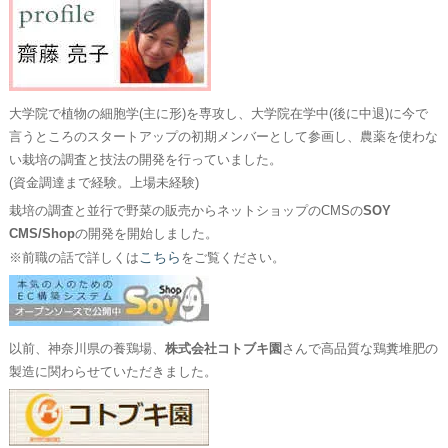
大学院で植物の細胞学(主に形)を専攻し、大学院在学中(後に中退)に今で
言うところのスタートアップの初期メンバーとして参画し、農薬を使わな
い栽培の調査と技法の開発を行っていました。
(資金調達まで経験。上場未経験)
栽培の調査と並行で野菜の販売からネットショップのCMSの
SOY
CMS/Shop
の開発を開始しました。
こちら
※前職の話で詳しくは
をご覧ください。
以前、神奈川県の養鶏場、
株式会社コトブキ園
さんで高品質な鶏糞堆肥の
製造に関わらせていただきました。