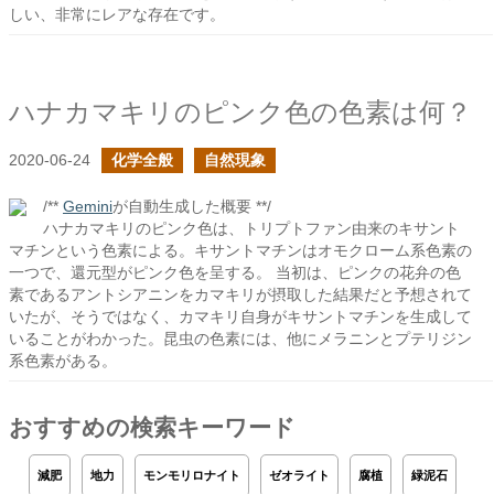
しい、非常にレアな存在です。
ハナカマキリのピンク色の色素は何？
2020-06-24
化学全般
自然現象
/**
Gemini
が自動生成した概要 **/
ハナカマキリのピンク色は、トリプトファン由来のキサント
マチンという色素による。キサントマチンはオモクローム系色素の
一つで、還元型がピンク色を呈する。 当初は、ピンクの花弁の色
素であるアントシアニンをカマキリが摂取した結果だと予想されて
いたが、そうではなく、カマキリ自身がキサントマチンを生成して
いることがわかった。昆虫の色素には、他にメラニンとプテリジン
系色素がある。
おすすめの検索キーワード
減肥
地力
モンモリロナイト
ゼオライト
腐植
緑泥石