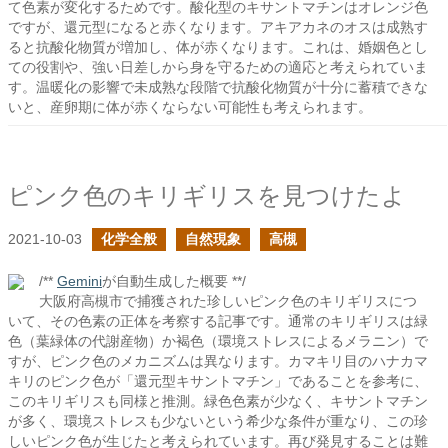
て色素が変化するためです。酸化型のキサントマチンはオレンジ色
ですが、還元型になると赤くなります。アキアカネのオスは成熟す
ると抗酸化物質が増加し、体が赤くなります。これは、婚姻色とし
ての役割や、強い日差しから身を守るための適応と考えられていま
す。温暖化の影響で未成熟な段階で抗酸化物質が十分に蓄積できな
いと、産卵期に体が赤くならない可能性も考えられます。
ピンク色のキリギリスを見つけたよ
2021-10-03
化学全般
自然現象
高槻
/**
Gemini
が自動生成した概要 **/
大阪府高槻市で捕獲された珍しいピンク色のキリギリスにつ
いて、その色素の正体を考察する記事です。通常のキリギリスは緑
色（葉緑体の代謝産物）か褐色（環境ストレスによるメラニン）で
すが、ピンク色のメカニズムは異なります。カマキリ目のハナカマ
キリのピンク色が「還元型キサントマチン」であることを参考に、
このキリギリスも同様と推測。緑色色素が少なく、キサントマチン
が多く、環境ストレスも少ないという希少な条件が重なり、この珍
しいピンク色が生じたと考えられています。再び発見することは難