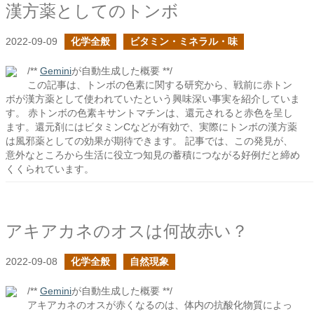
漢方薬としてのトンボ
2022-09-09
化学全般
ビタミン・ミネラル・味
/**
Gemini
が自動生成した概要 **/
この記事は、トンボの色素に関する研究から、戦前に赤トン
ボが漢方薬として使われていたという興味深い事実を紹介していま
す。 赤トンボの色素キサントマチンは、還元されると赤色を呈し
ます。還元剤にはビタミンCなどが有効で、実際にトンボの漢方薬
は風邪薬としての効果が期待できます。 記事では、この発見が、
意外なところから生活に役立つ知見の蓄積につながる好例だと締め
くくられています。
アキアカネのオスは何故赤い？
2022-09-08
化学全般
自然現象
/**
Gemini
が自動生成した概要 **/
アキアカネのオスが赤くなるのは、体内の抗酸化物質によっ